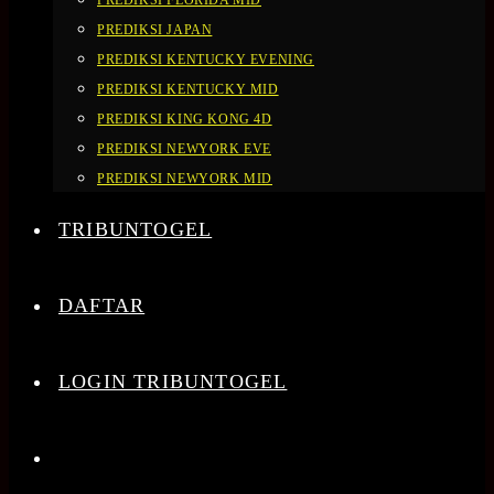
PREDIKSI FLORIDA MID
PREDIKSI JAPAN
PREDIKSI KENTUCKY EVENING
PREDIKSI KENTUCKY MID
PREDIKSI KING KONG 4D
PREDIKSI NEWYORK EVE
PREDIKSI NEWYORK MID
TRIBUNTOGEL
DAFTAR
LOGIN TRIBUNTOGEL
Toggle