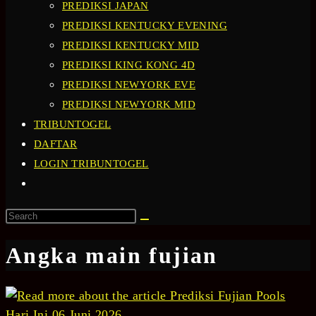
PREDIKSI JAPAN
PREDIKSI KENTUCKY EVENING
PREDIKSI KENTUCKY MID
PREDIKSI KING KONG 4D
PREDIKSI NEWYORK EVE
PREDIKSI NEWYORK MID
TRIBUNTOGEL
DAFTAR
LOGIN TRIBUNTOGEL
Toggle
website
Search
search
this
Angka main fujian
website