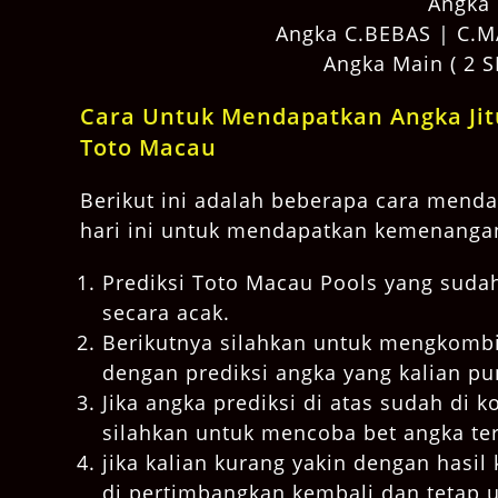
Angka 
Angka C.BEBAS | C.MA
Angka Main ( 2 
Cara Untuk Mendapatkan Angka Jit
Toto Macau
Berikut ini adalah beberapa cara menda
hari ini untuk mendapatkan kemenangan 
Prediksi
Toto Macau
Pools yang sudah
secara acak.
Berikutnya silahkan untuk mengkombi
dengan prediksi angka yang kalian pun
Jika angka prediksi di atas sudah di k
silahkan untuk mencoba bet angka te
jika kalian kurang yakin dengan hasi
di pertimbangkan kembali dan tetap u