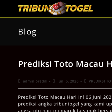
Skip
to
content
Blog
Prediksi Toto Macau Ha
Post
Post
Post
admin predik
Juni 5, 2026
PREDIKSI T
author:
published:
category:
Prediksi Toto Macau Hari Ini 06 Juni 20
prediksi angka tribuntogel yang kami u
angka jitu hari ini mari kita simak bers