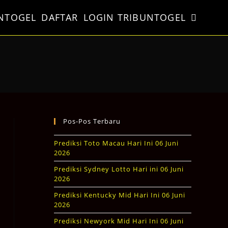
NTOGEL
DAFTAR
LOGIN TRIBUNTOGEL
Toggle
website
search
Pos-Pos Terbaru
Prediksi Toto Macau Hari Ini 06 Juni
2026
Prediksi Sydney Lotto Hari ini 06 Juni
2026
Prediksi Kentucky Mid Hari Ini 06 Juni
2026
Prediksi Newyork Mid Hari Ini 06 Juni