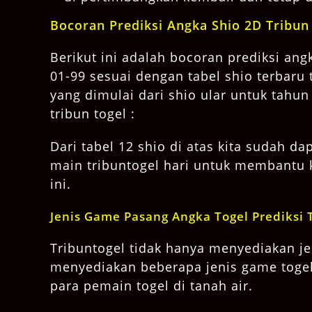
Bocoran Prediksi Angka Shio 2D Tribun
Berikut ini adalah bocoran prediksi an
01-99 sesuai dengan tabel shio terbaru 
yang dimulai dari shio ular untuk tahun
tribun togel :
Dari tabel 12 shio di atas kita sudah 
main tribuntogel hari untuk membantu
ini.
Jenis Game Pasang Angka Togel Prediksi
Tribuntogel tidak hanya menyediakan j
menyediakan beberapa jenis game togel
para pemain togel di tanah air.