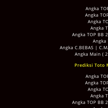
Angka TOP
Angka TOP
Angka TO
Angka T
Angka TOP BB 2
Angka 
Angka C.BEBAS | C.MA
Angka Main ( 2
Prediksi Toto 
Angka TOP
Angka TOP
Angka TO
Angka T
Angka TOP BB 2