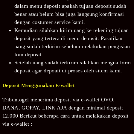
dalam menu deposit apakah tujuan deposit sudah
benar atau belum bisa juga langsung konfirmasi
dengan costumer service kami.
Kemudian silahkan kirim uang ke rekening tujuan
deposit yang tertera di menu deposit. Pasatikan
uang sudah terkirim sebelum melakukan pengisian
fom deposit.
Setelah uang sudah terkirim silahkan mengisi form
deposit agar depoait di proses oleh sitem kami.
Deposit Menggunakan E-wallet
Tribuntogel menerima deposit via e-wallet OVO,
DANA, GOPAY, LINK AJA dengan minimal deposit
12.000 Berikut beberapa cara untuk melakukan deposit
via e-wallet :