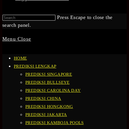
Press Escape to close the
search panel.
Menu
Close
HOME
PREDIKSI LENGKAP
PREDIKSI SINGAPORE
PREDIKSI BULLSEYE
PREDIKSI CAROLINA DAY
PREDIKSI CHINA
PREDIKSI HONGKONG
PREDIKSI JAKARTA
PREDIKSI KAMBOJA POOLS