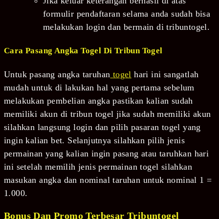
Jika keluar keterangan berhasil di atas
formulir pendaftaran selama anda sudah bisa
melakukan login dan bermain di tribuntogel.
Cara Pasang Angka Togel Di Tribun Togel
Untuk pasang angka taruhan
togel
hari ini sangatlah
mudah untuk di lakukan hal yang pertama sebelum
melakukan pembelian angka pastikan kalian sudah
memiliki akun di tribun togel jika sudah memiliki akun
silahkan langsung login dan pilih pasaran togel yang
ingin kalian bet. Selanjutnya silahkan pilih jenis
permainan yang kalian ingin pasang atau taruhkan hari
ini setelah memilih jenis permainan togel silahkan
masukan angka dan nominal taruhan untuk nominal 1 =
1.000.
Bonus Dan Promo Terbesar Tribuntogel