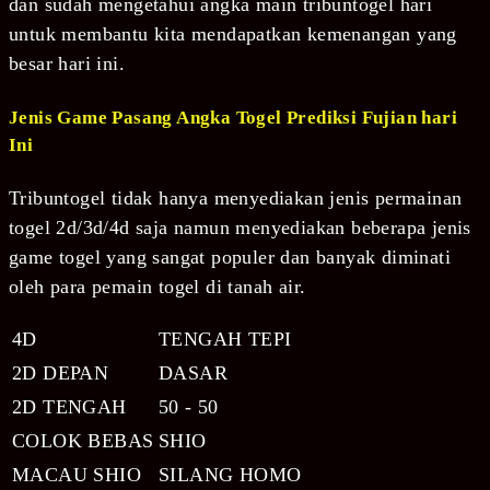
dan sudah mengetahui angka main tribuntogel hari
untuk membantu kita mendapatkan kemenangan yang
besar hari ini.
Jenis Game Pasang Angka Togel Prediksi
Fujian
hari
Ini
Tribuntogel tidak hanya menyediakan jenis permainan
togel 2d/3d/4d saja namun menyediakan beberapa jenis
game togel yang sangat populer dan banyak diminati
oleh para pemain togel di tanah air.
4D
TENGAH TEPI
2D DEPAN
DASAR
2D TENGAH
50 - 50
COLOK BEBAS
SHIO
MACAU SHIO
SILANG HOMO