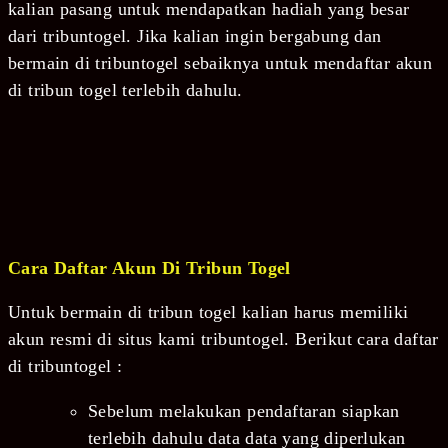
kalian pasang untuk mendapatkan hadiah yang besar
dari tribuntogel. Jika kalian ingin bergabung dan
bermain di tribuntogel sebaiknya untuk mendaftar akun
di tribun togel terlebih dahulu.
Cara Daftar Akun Di Tribun Togel
Untuk bermain di tribun togel kalian harus memiliki
akun resmi di situs kami tribuntogel. Berikut cara daftar
di tribuntogel :
Sebelum melakukan pendaftaran siapkan
terlebih dahulu data data yang diperlukan