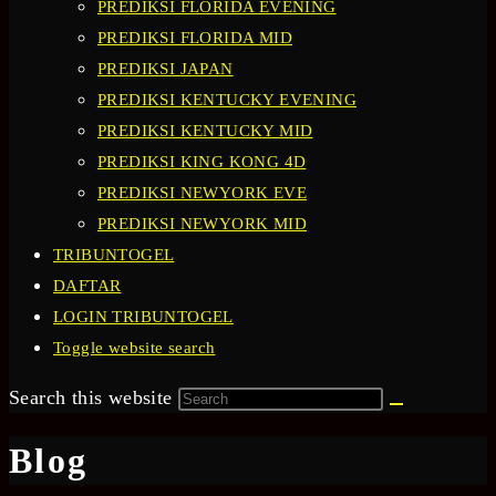
PREDIKSI FLORIDA EVENING
PREDIKSI FLORIDA MID
PREDIKSI JAPAN
PREDIKSI KENTUCKY EVENING
PREDIKSI KENTUCKY MID
PREDIKSI KING KONG 4D
PREDIKSI NEWYORK EVE
PREDIKSI NEWYORK MID
TRIBUNTOGEL
DAFTAR
LOGIN TRIBUNTOGEL
Toggle website search
Search this website
Blog