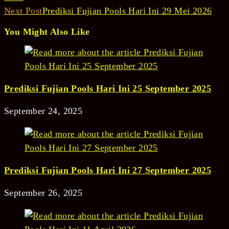
Next Post
Prediksi Fujian Pools Hari Ini 29 Mei 2026
You Might Also Like
Prediksi Fujian Pools Hari Ini 25 September 2025
September 24, 2025
Prediksi Fujian Pools Hari Ini 27 September 2025
September 26, 2025