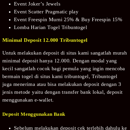
Event Joker’s Jewels
Event Scatter Pragmatic play
Event Freespin Murni 25% & Buy Freespin 15%
Lomba Harian Togel Tribuntogel
Minimal Deposit 12.000 Tribuntogel
Untuk melakukan deposit di situs kami sangatlah murah
minimal deposit hanya 12.000. Dengan modal yang
kecil sangatlah cocok bagi pemula yang ingin mencoba
bermain togel di situs kami tribuntogel, Tribuntogel
juga menerima atau bisa melakukan deposit dengan 3
jenis metode yaitu dengan transfer bank lokal, deposit
menggunakan e-wallet.
Deposit Menggunakan Bank
Sebelum melakukan deposit cek terlebih dahulu ke