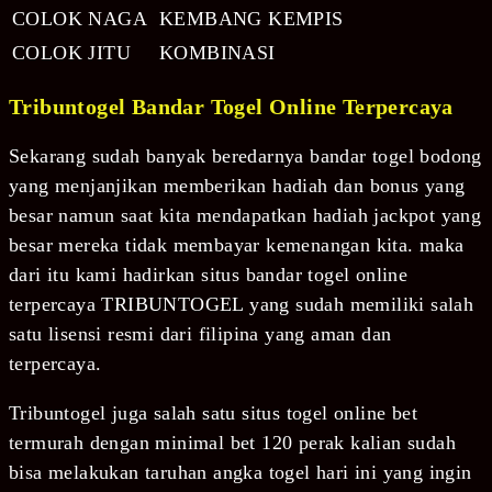
COLOK NAGA
KEMBANG KEMPIS
COLOK JITU
KOMBINASI
Tribuntogel Bandar Togel Online Terpercaya
Sekarang sudah banyak beredarnya bandar togel bodong
yang menjanjikan memberikan hadiah dan bonus yang
besar namun saat kita mendapatkan hadiah jackpot yang
besar mereka tidak membayar kemenangan kita. maka
dari itu kami hadirkan situs bandar togel online
terpercaya TRIBUNTOGEL yang sudah memiliki salah
satu lisensi resmi dari filipina yang aman dan
terpercaya.
Tribuntogel juga salah satu situs togel online bet
termurah dengan minimal bet 120 perak kalian sudah
bisa melakukan taruhan angka togel hari ini yang ingin