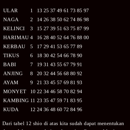
ULAR
1
13
25
37
49
61
73
85
97
NAGA
2
14
26
38
50
62
74
86
98
KELINCI
3
15
27
39
51
63
75
87
99
HARIMAU
4
16
28
40
52
64
76
88
00
KERBAU
5
17
29
41
53
65
77
89
TIKUS
6
18
30
42
54
66
78
90
BABI
7
19
31
43
55
67
79
91
ANJING
8
20
32
44
56
68
80
92
AYAM
9
21
33
45
57
69
81
93
MONYET
10
22
34
46
58
70
82
94
KAMBING
11
23
35
47
59
71
83
95
KUDA
12
24
36
48
60
72
84
96
Dari tabel 12 shio di atas kita sudah dapat menentukan