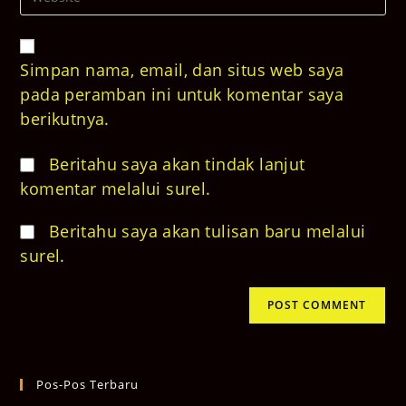
your
to
website
comment
URL
(optional)
Simpan nama, email, dan situs web saya
pada peramban ini untuk komentar saya
berikutnya.
Beritahu saya akan tindak lanjut
komentar melalui surel.
Beritahu saya akan tulisan baru melalui
surel.
Pos-Pos Terbaru