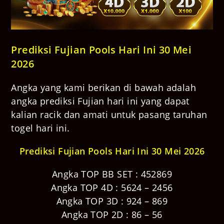
Prediksi Fujian Pools Hari Ini 30 Mei
2026
Angka yang kami berikan di bawah adalah
angka prediksi Fujian hari ini yang dapat
kalian racik dan amati untuk pasang taruhan
togel hari ini.
Prediksi Fujian Pools Hari Ini 30 Mei 2026
Angka TOP BB SET : 452869
Angka TOP 4D : 5624 – 2456
Angka TOP 3D : 924 – 869
Angka TOP 2D : 86 – 56