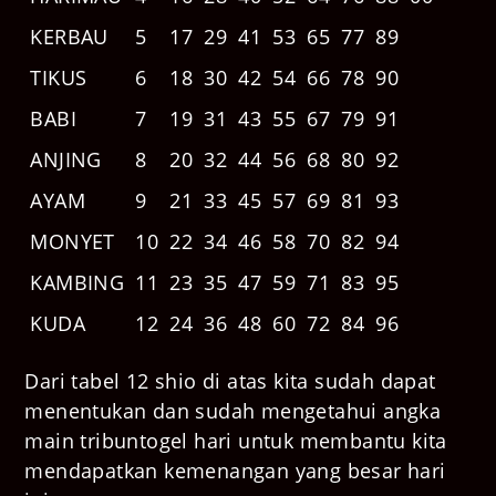
KERBAU
5
17
29
41
53
65
77
89
TIKUS
6
18
30
42
54
66
78
90
BABI
7
19
31
43
55
67
79
91
ANJING
8
20
32
44
56
68
80
92
AYAM
9
21
33
45
57
69
81
93
MONYET
10
22
34
46
58
70
82
94
KAMBING
11
23
35
47
59
71
83
95
KUDA
12
24
36
48
60
72
84
96
Dari tabel 12 shio di atas kita sudah dapat
menentukan dan sudah mengetahui angka
main tribuntogel hari untuk membantu kita
mendapatkan kemenangan yang besar hari