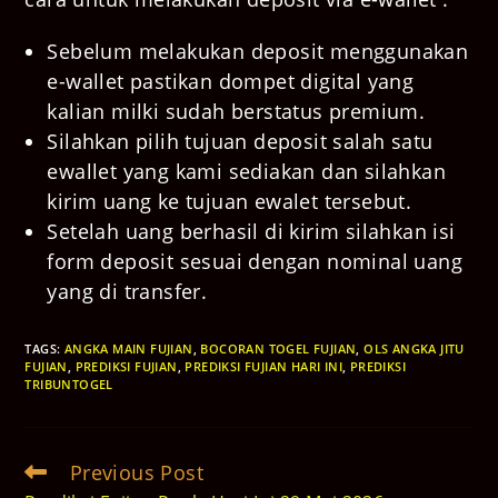
Sebelum melakukan deposit menggunakan
e-wallet pastikan dompet digital yang
kalian milki sudah berstatus premium.
Silahkan pilih tujuan deposit salah satu
ewallet yang kami sediakan dan silahkan
kirim uang ke tujuan ewalet tersebut.
Setelah uang berhasil di kirim silahkan isi
form deposit sesuai dengan nominal uang
yang di transfer.
TAGS
:
ANGKA MAIN FUJIAN
,
BOCORAN TOGEL FUJIAN
,
OLS ANGKA JITU
FUJIAN
,
PREDIKSI FUJIAN
,
PREDIKSI FUJIAN HARI INI
,
PREDIKSI
TRIBUNTOGEL
Previous Post
Read
more