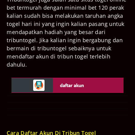
bet termurah dengan minimal bet 120 perak
kalian sudah bisa melakukan taruhan angka
togel hari ini yang ingin kalian pasang untuk
mendapatkan hadiah yang besar dari
tribuntogel. Jika kalian ingin bergabung dan
bermain di tribuntogel sebaiknya untuk
mendaftar akun di tribun togel terlebih
dahulu.
Cara Daftar Akun Di Tribun Togel