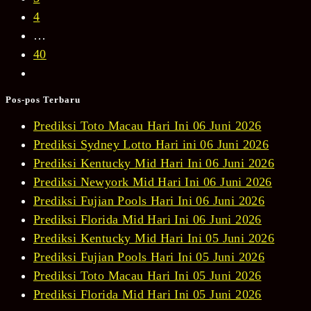
Ini
4
15
…
Mei
40
2026
Go
to
Pos-pos Terbaru
the
Prediksi Toto Macau Hari Ini 06 Juni 2026
next
Prediksi Sydney Lotto Hari ini 06 Juni 2026
page
Prediksi Kentucky Mid Hari Ini 06 Juni 2026
Prediksi Newyork Mid Hari Ini 06 Juni 2026
Prediksi Fujian Pools Hari Ini 06 Juni 2026
Prediksi Florida Mid Hari Ini 06 Juni 2026
Prediksi Kentucky Mid Hari Ini 05 Juni 2026
Prediksi Fujian Pools Hari Ini 05 Juni 2026
Prediksi Toto Macau Hari Ini 05 Juni 2026
Prediksi Florida Mid Hari Ini 05 Juni 2026