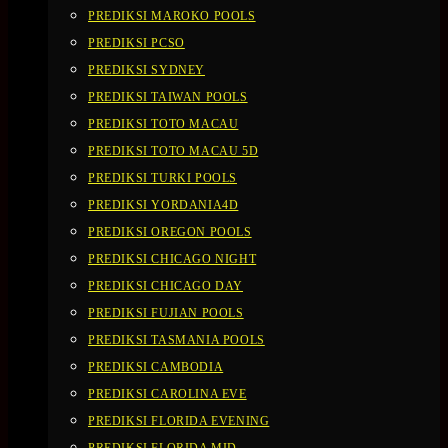
PREDIKSI MAROKO POOLS
PREDIKSI PCSO
PREDIKSI SYDNEY
PREDIKSI TAIWAN POOLS
PREDIKSI TOTO MACAU
PREDIKSI TOTO MACAU 5D
PREDIKSI TURKI POOLS
PREDIKSI YORDANIA4D
PREDIKSI OREGON POOLS
PREDIKSI CHICAGO NIGHT
PREDIKSI CHICAGO DAY
PREDIKSI FUJIAN POOLS
PREDIKSI TASMANIA POOLS
PREDIKSI CAMBODIA
PREDIKSI CAROLINA EVE
PREDIKSI FLORIDA EVENING