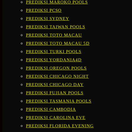
PREDIKSI MAROKO POOLS
PREDIKSI PCSO
PREDIKSI SYDNEY
PREDIKSI TAIWAN POOLS
PREDIKSI TOTO MACAU
PREDIKSI TOTO MACAU 5D
PREDIKSI TURKI POOLS
PREDIKSI YORDANIA4D
PREDIKSI OREGON POOLS
PREDIKSI CHICAGO NIGHT
PREDIKSI CHICAGO DAY
PREDIKSI FUJIAN POOLS
PREDIKSI TASMANIA POOLS
PREDIKSI CAMBODIA
PREDIKSI CAROLINA EVE
PREDIKSI FLORIDA EVENING