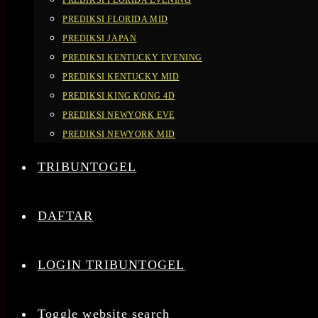
PREDIKSI FLORIDA EVENING
PREDIKSI FLORIDA MID
PREDIKSI JAPAN
PREDIKSI KENTUCKY EVENING
PREDIKSI KENTUCKY MID
PREDIKSI KING KONG 4D
PREDIKSI NEWYORK EVE
PREDIKSI NEWYORK MID
TRIBUNTOGEL
DAFTAR
LOGIN TRIBUNTOGEL
Toggle website search