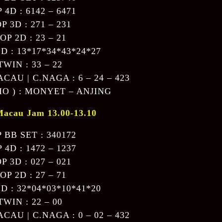
 4D : 6142 – 6471
P 3D : 271 – 231
OP 2D : 23 – 21
D : 13*17*34*43*24*27
TWIN : 33 – 22
CAU | C.NAGA : 6 – 24 – 423
HIO ) : MONYET – ANJING
Macau Jam 13.00-13.10
 BB SET : 340172
 4D : 1472 – 1237
P 3D : 027 – 021
OP 2D : 27 – 71
D : 32*04*03*10*41*20
TWIN : 22 – 00
CAU | C.NAGA : 0 – 02 – 432