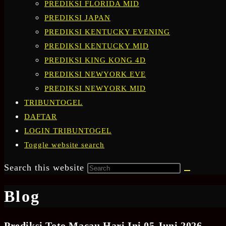
PREDIKSI FLORIDA MID
PREDIKSI JAPAN
PREDIKSI KENTUCKY EVENING
PREDIKSI KENTUCKY MID
PREDIKSI KING KONG 4D
PREDIKSI NEWYORK EVE
PREDIKSI NEWYORK MID
TRIBUNTOGEL
DAFTAR
LOGIN TRIBUNTOGEL
Toggle website search
Search this website
Blog
Prediksi Toto Macau Hari Ini 05 Juni 2026