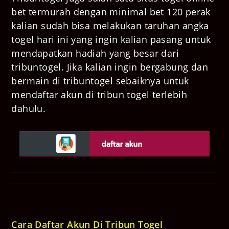
bet termurah dengan minimal bet 120 perak
kalian sudah bisa melakukan taruhan angka
togel hari ini yang ingin kalian pasang untuk
mendapatkan hadiah yang besar dari
tribuntogel. Jika kalian ingin bergabung dan
bermain di tribuntogel sebaiknya untuk
mendaftar akun di tribun togel terlebih
dahulu.
Cara Daftar Akun Di Tribun Togel