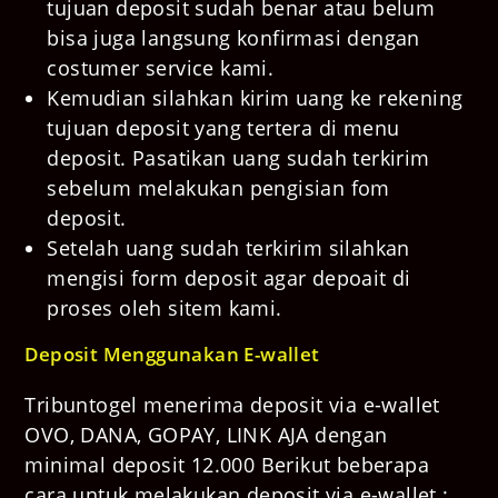
tujuan deposit sudah benar atau belum
bisa juga langsung konfirmasi dengan
costumer service kami.
Kemudian silahkan kirim uang ke rekening
tujuan deposit yang tertera di menu
deposit. Pasatikan uang sudah terkirim
sebelum melakukan pengisian fom
deposit.
Setelah uang sudah terkirim silahkan
mengisi form deposit agar depoait di
proses oleh sitem kami.
Deposit Menggunakan E-wallet
Tribuntogel menerima deposit via e-wallet
OVO, DANA, GOPAY, LINK AJA dengan
minimal deposit 12.000 Berikut beberapa
cara untuk melakukan deposit via e-wallet :