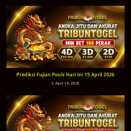
Prediksi Fujian Pools Hari Ini 15 April 2026
April 14, 2026