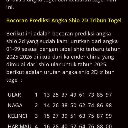
ini.
Bocoran Prediksi Angka Shio 2D Tribun Togel
Berikut ini adalah bocoran prediksi angka
shio 2d yang sudah kami urutkan dari angka
01-99 sesuai dengan tabel shio terbaru tahun
2025-2026 di ikuti dari kalender china yang
dimulai dari shio ular untuk tahun 2025.
berikut adalah urutan angka shio 2D tribun
togel :
ULAR
1
13
25
37
49
61
73
85
97
NAGA
2
14
26
38
50
62
74
86
98
KELINCI
3
15
27
39
51
63
75
87
99
HARIMAU
4
16
28
40
52
64
76
88
00