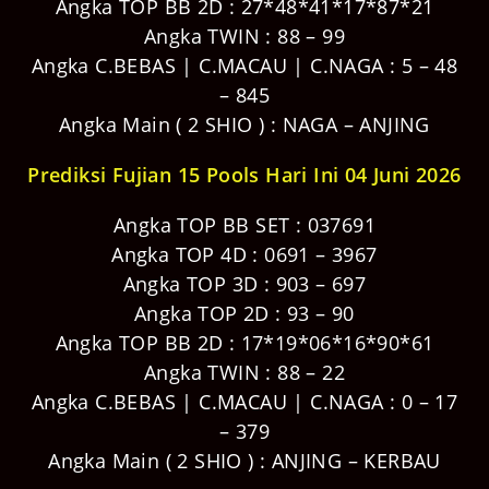
Angka TOP BB 2D : 27*48*41*17*87*21
Angka TWIN : 88 – 99
Angka C.BEBAS | C.MACAU | C.NAGA : 5 – 48
– 845
Angka Main ( 2 SHIO ) : NAGA – ANJING
Prediksi Fujian 15 Pools Hari Ini 04 Juni 2026
Angka TOP BB SET : 037691
Angka TOP 4D : 0691 – 3967
Angka TOP 3D : 903 – 697
Angka TOP 2D : 93 – 90
Angka TOP BB 2D : 17*19*06*16*90*61
Angka TWIN : 88 – 22
Angka C.BEBAS | C.MACAU | C.NAGA : 0 – 17
– 379
Angka Main ( 2 SHIO ) : ANJING – KERBAU