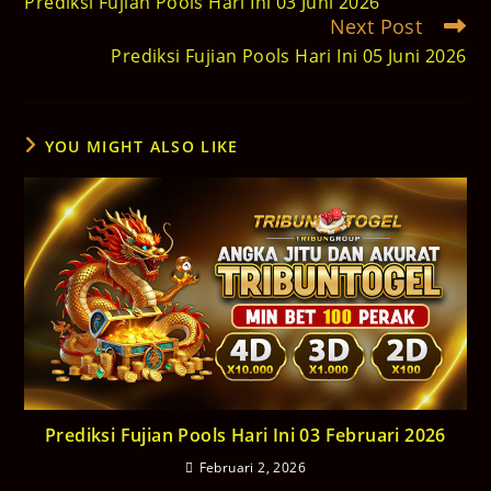
Prediksi Fujian Pools Hari Ini 03 Juni 2026
articles
Next Post
Prediksi Fujian Pools Hari Ini 05 Juni 2026
YOU MIGHT ALSO LIKE
Prediksi Fujian Pools Hari Ini 03 Februari 2026
Februari 2, 2026