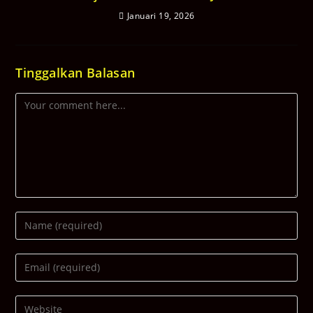
Januari 19, 2026
Tinggalkan Balasan
Comment
Enter
your
name
Enter
or
your
username
email
to
Enter
address
comment