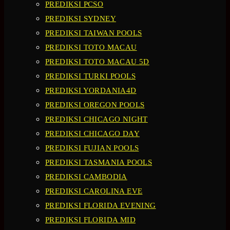
PREDIKSI PCSO
PREDIKSI SYDNEY
PREDIKSI TAIWAN POOLS
PREDIKSI TOTO MACAU
PREDIKSI TOTO MACAU 5D
PREDIKSI TURKI POOLS
PREDIKSI YORDANIA4D
PREDIKSI OREGON POOLS
PREDIKSI CHICAGO NIGHT
PREDIKSI CHICAGO DAY
PREDIKSI FUJIAN POOLS
PREDIKSI TASMANIA POOLS
PREDIKSI CAMBODIA
PREDIKSI CAROLINA EVE
PREDIKSI FLORIDA EVENING
PREDIKSI FLORIDA MID