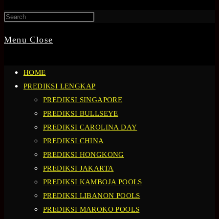
Press
website
Escape
Menu
Close
to
search
close
the
HOME
search
PREDIKSI LENGKAP
panel.
PREDIKSI SINGAPORE
PREDIKSI BULLSEYE
PREDIKSI CAROLINA DAY
PREDIKSI CHINA
PREDIKSI HONGKONG
PREDIKSI JAKARTA
PREDIKSI KAMBOJA POOLS
PREDIKSI LIBANON POOLS
PREDIKSI MAROKO POOLS