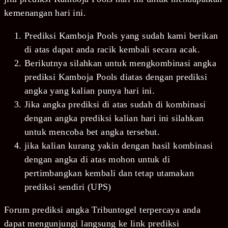
kemenangan hari ini.
Prediksi
Kamboja Pools
yang sudah kami berikan
di atas dapat anda racik kembali secara acak.
Berikutnya silahkan untuk mengkombinasi angka
prediksi
Kamboja Pools
diatas dengan prediksi
angka yang kalian punya hari ini.
Jika angka prediksi di atas sudah di kombinasi
dengan angka prediksi kalian hari ini silahkan
untuk mencoba bet angka tersebut.
jika kalian kurang yakin dengan hasil kombinasi
dengan angka di atas mohon untuk di
pertimbangkan kembali dan tetap utamakan
prediksi sendiri (UPS)
Forum prediksi angka Tribuntogel terpercaya anda
dapat mengunjungi langsung ke link prediksi