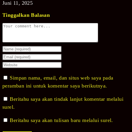
Juni 11, 2025
Tinggalkan Balasan
Comment
Enter
your
Enter
name
your
Enter
or
email
your
Simpan nama, email, dan situs web saya pada
username
address
website
peramban ini untuk komentar saya berikutnya.
to
to
URL
comment
comment
(optional)
Beritahu saya akan tindak lanjut komentar melalui
surel.
Beritahu saya akan tulisan baru melalui surel.