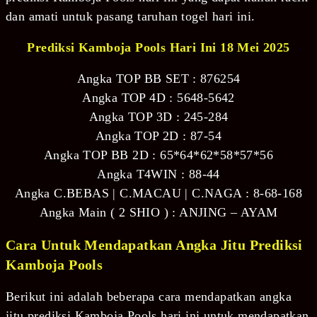
dan amati untuk pasang taruhan togel hari ini.
Prediksi Kamboja Pools Hari Ini 18 Mei 2025
Angka TOP BB SET : 876254
Angka TOP 4D : 5648-5642
Angka TOP 3D : 245-284
Angka TOP 2D : 87-54
Angka TOP BB 2D : 65*64*62*58*57*56
Angka T4WIN : 88-44
Angka C.BEBAS | C.MACAU | C.NAGA : 8-68-168
Angka Main ( 2 SHIO ) : ANJING – AYAM
Cara Untuk Mendapatkan Angka Jitu Prediksi
Kamboja Pools
Berikut ini adalah beberapa cara mendapatkan angka
jitu
prediksi
Kamboja Pools
hari ini untuk mendapatkan