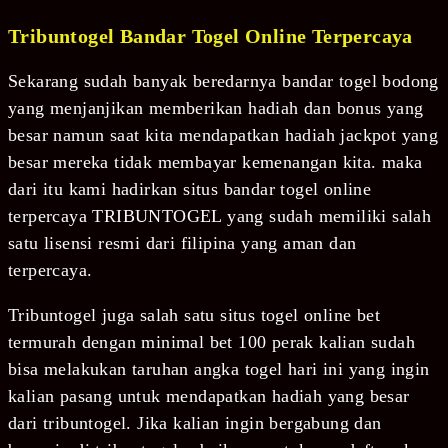
Tribuntogel Bandar Togel Online Terpercaya
Sekarang sudah banyak beredarnya bandar togel bodong
yang menjanjikan memberikan hadiah dan bonus yang
besar namun saat kita mendapatkan hadiah jackpot yang
besar mereka tidak membayar kemenangan kita. maka
dari itu kami hadirkan situs bandar togel online
terpercaya TRIBUNTOGEL yang sudah memiliki salah
satu lisensi resmi dari filipina yang aman dan
terpercaya.
Tribuntogel juga salah satu situs togel online bet
termurah dengan minimal bet 100 perak kalian sudah
bisa melakukan taruhan angka togel hari ini yang ingin
kalian pasang untuk mendapatkan hadiah yang besar
dari tribuntogel. Jika kalian ingin bergabung dan