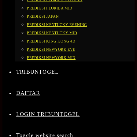
PREDIKSI FLORIDA EVENING
PREDIKSI FLORIDA MID
PREDIKSI JAPAN
PREDIKSI KENTUCKY EVENING
PREDIKSI KENTUCKY MID
PREDIKSI KING KONG 4D
PREDIKSI NEWYORK EVE
PREDIKSI NEWYORK MID
TRIBUNTOGEL
DAFTAR
LOGIN TRIBUNTOGEL
Toggle website search