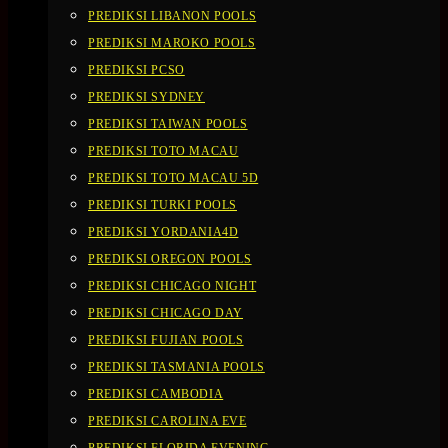
PREDIKSI LIBANON POOLS
PREDIKSI MAROKO POOLS
PREDIKSI PCSO
PREDIKSI SYDNEY
PREDIKSI TAIWAN POOLS
PREDIKSI TOTO MACAU
PREDIKSI TOTO MACAU 5D
PREDIKSI TURKI POOLS
PREDIKSI YORDANIA4D
PREDIKSI OREGON POOLS
PREDIKSI CHICAGO NIGHT
PREDIKSI CHICAGO DAY
PREDIKSI FUJIAN POOLS
PREDIKSI TASMANIA POOLS
PREDIKSI CAMBODIA
PREDIKSI CAROLINA EVE