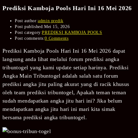
Prediksi Kamboja Pools Hari Ini 16 Mei 2026
Post author:
admin predik
Post published:
Mei 15, 2026
Post category:
PREDIKSI KAMBOJA POOLS
Post comments:
0 Comments
Prediksi Kamboja Pools Hari Ini 16 Mei 2026 dapat
langsung anda lihat melalui forum prediksi angka
tribuntogel yang kami update setiap harinya. Prediksi
Angka Main Tribuntogel adalah salah satu forum
prediksi angka jitu paling akurat yang di racik khusus
oleh team prediksi tribuntogel, Apakah teman teman
sudah mendapatkan angka jitu hari ini? Jika belum
mendapatkan angka jitu hari ini mari kita simak
bersama prediksi angka tribuntogel.