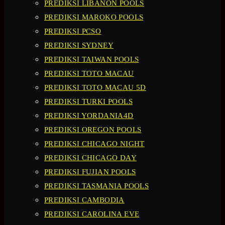
PREDIKSI LIBANON POOLS
PREDIKSI MAROKO POOLS
PREDIKSI PCSO
PREDIKSI SYDNEY
PREDIKSI TAIWAN POOLS
PREDIKSI TOTO MACAU
PREDIKSI TOTO MACAU 5D
PREDIKSI TURKI POOLS
PREDIKSI YORDANIA4D
PREDIKSI OREGON POOLS
PREDIKSI CHICAGO NIGHT
PREDIKSI CHICAGO DAY
PREDIKSI FUJIAN POOLS
PREDIKSI TASMANIA POOLS
PREDIKSI CAMBODIA
PREDIKSI CAROLINA EVE