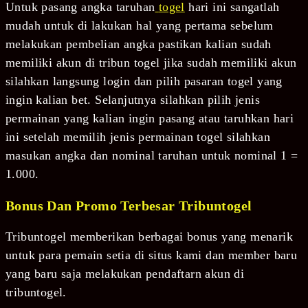
Untuk pasang angka taruhan
togel
hari ini sangatlah
mudah untuk di lakukan hal yang pertama sebelum
melakukan pembelian angka pastikan kalian sudah
memiliki akun di tribun togel jika sudah memiliki akun
silahkan langsung login dan pilih pasaran togel yang
ingin kalian bet. Selanjutnya silahkan pilih jenis
permainan yang kalian ingin pasang atau taruhkan hari
ini setelah memilih jenis permainan togel silahkan
masukan angka dan nominal taruhan untuk nominal 1 =
1.000.
Bonus Dan Promo Terbesar Tribuntogel
Tribuntogel memberikan berbagai bonus yang menarik
untuk para pemain setia di situs kami dan member baru
yang baru saja melakukan pendaftarn akun di
tribuntogel.