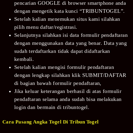
pencarian GOOGLE di browser smartphone anda
dengan mengetik kata kunci “TRIBUNTOGEL”.
Setelah kalian menemukan situs kami silahkan
pilih menu daftar/registrasi.
Selanjutnya silahkan isi data formulir pendaftaran
dengan menggunakan data yang benar. Data yang
sudah terdaftarkan tidak dapat didaftarkan
kembali.
Setelah kalian mengisi formulir pendaftaran
dengan lengkap silahkan klik SUBMIT/DAFTAR
di bagian bawah formulir pendaftaran,
Jika keluar keterangan berhasil di atas formulir
pendaftaran selama anda sudah bisa melakukan
login dan bermain di tribuntogel.
Cara Pasang Angka Togel Di Tribun Togel