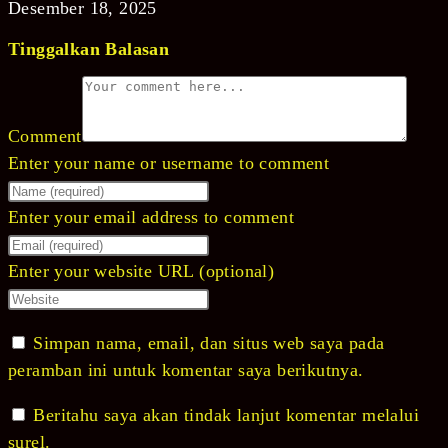
Desember 18, 2025
Tinggalkan Balasan
Comment
Enter your name or username to comment
Enter your email address to comment
Enter your website URL (optional)
Simpan nama, email, dan situs web saya pada
peramban ini untuk komentar saya berikutnya.
Beritahu saya akan tindak lanjut komentar melalui
surel.