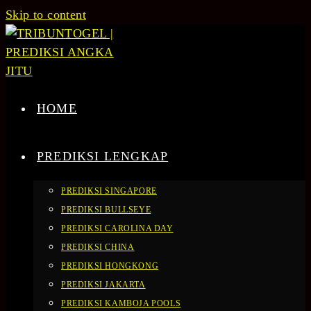
Skip to content
HOME
PREDIKSI LENGKAP
PREDIKSI SINGAPORE
PREDIKSI BULLSEYE
PREDIKSI CAROLINA DAY
PREDIKSI CHINA
PREDIKSI HONGKONG
PREDIKSI JAKARTA
PREDIKSI KAMBOJA POOLS