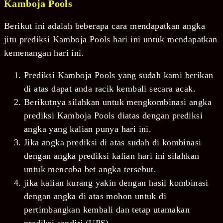
Kamboja Pools
Berikut ini adalah beberapa cara mendapatkan angka
jitu
prediksi
Kamboja Pools
hari ini untuk mendapatkan
kemenangan hari ini.
Prediksi
Kamboja Pools
yang sudah kami berikan
di atas dapat anda racik kembali secara acak.
Berikutnya silahkan untuk mengkombinasi angka
prediksi
Kamboja Pools
diatas dengan prediksi
angka yang kalian punya hari ini.
Jika angka prediksi di atas sudah di kombinasi
dengan angka prediksi kalian hari ini silahkan
untuk mencoba bet angka tersebut.
jika kalian kurang yakin dengan hasil kombinasi
dengan angka di atas mohon untuk di
pertimbangkan kembali dan tetap utamakan
prediksi sendiri (UPS)