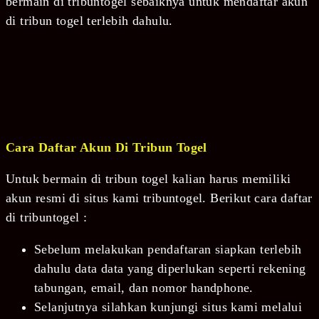
bermain di tribuntogel sebaiknya untuk mendaftar akun
di tribun togel terlebih dahulu.
Cara Daftar Akun Di Tribun Togel
Untuk bermain di tribun togel kalian harus memiliki
akun resmi di situs kami tribuntogel. Berikut cara daftar
di tribuntogel :
Sebelum melakukan pendaftaran siapkan terlebih
dahulu data data yang diperlukan seperti rekening
tabungan, email, dan nomor handphone.
Selanjutnya silahkan kunjungi situs kami melalui