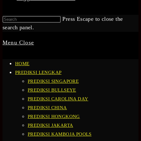
Press Escape to close the
search panel.
Menu
Close
HOME
PREDIKSI LENGKAP
PREDIKSI SINGAPORE
PREDIKSI BULLSEYE
PREDIKSI CAROLINA DAY
PREDIKSI CHINA
PREDIKSI HONGKONG
PREDIKSI JAKARTA
PREDIKSI KAMBOJA POOLS