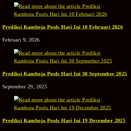
Prediksi Kamboja Pools Hari Ini 10 Februari 2026
Februari 9, 2026
Prediksi Kamboja Pools Hari Ini 30 September 2025
September 29, 2025
Prediksi Kamboja Pools Hari Ini 19 December 2025