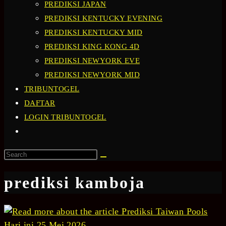
PREDIKSI JAPAN
PREDIKSI KENTUCKY EVENING
PREDIKSI KENTUCKY MID
PREDIKSI KING KONG 4D
PREDIKSI NEWYORK EVE
PREDIKSI NEWYORK MID
TRIBUNTOGEL
DAFTAR
LOGIN TRIBUNTOGEL
Toggle
website
Search
search
this
prediksi kamboja
website