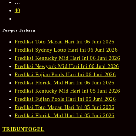
…
Mei
40
2026
Go
to
Pos-pos Terbaru
the
Prediksi Toto Macau Hari Ini 06 Juni 2026
next
Prediksi Sydney Lotto Hari ini 06 Juni 2026
page
Prediksi Kentucky Mid Hari Ini 06 Juni 2026
Prediksi Newyork Mid Hari Ini 06 Juni 2026
Prediksi Fujian Pools Hari Ini 06 Juni 2026
Prediksi Florida Mid Hari Ini 06 Juni 2026
Prediksi Kentucky Mid Hari Ini 05 Juni 2026
Prediksi Fujian Pools Hari Ini 05 Juni 2026
Prediksi Toto Macau Hari Ini 05 Juni 2026
Prediksi Florida Mid Hari Ini 05 Juni 2026
TRIBUNTOGEL