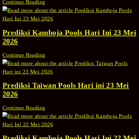
Prediksi
Continue Reading
2026
Kamboja
Pools
Hari
Prediksi Kamboja Pools Hari Ini 23 Mei
Ini
2026
24
Mei
Prediksi
Continue Reading
2026
Kamboja
Pools
Hari
Prediksi Taiwan Pools Hari ini 23 Mei
Ini
2026
23
Mei
Prediksi
Continue Reading
2026
Taiwan
Pools
Hari
Prediksi Kamboja Pools Hari Ini 22 Mei