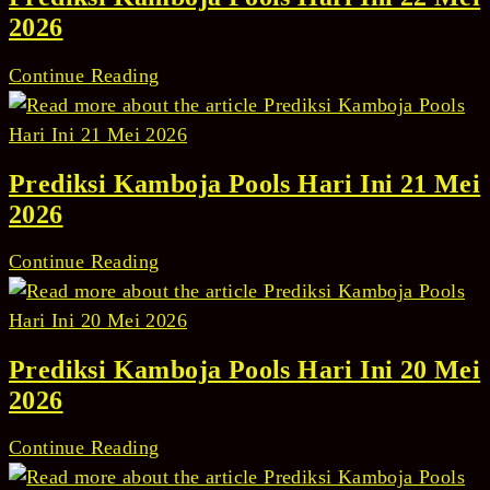
ini
2026
23
Mei
Prediksi
Continue Reading
2026
Kamboja
Pools
Hari
Prediksi Kamboja Pools Hari Ini 21 Mei
Ini
2026
22
Mei
Prediksi
Continue Reading
2026
Kamboja
Pools
Hari
Prediksi Kamboja Pools Hari Ini 20 Mei
Ini
2026
21
Mei
Prediksi
Continue Reading
2026
Kamboja