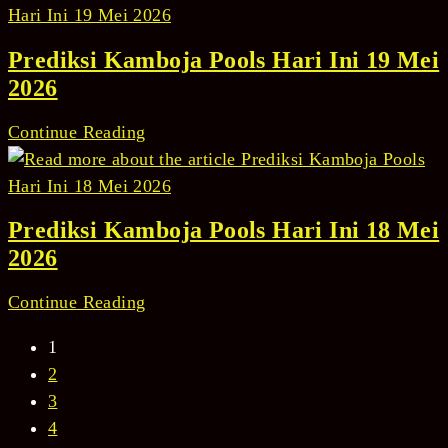
Pools
Hari
Prediksi Kamboja Pools Hari Ini 19 Mei
Ini
2026
20
Mei
Prediksi
Continue Reading
2026
Kamboja
Pools
Hari
Prediksi Kamboja Pools Hari Ini 18 Mei
Ini
2026
19
Mei
Prediksi
Continue Reading
2026
Kamboja
1
Pools
2
Hari
3
Ini
4
18