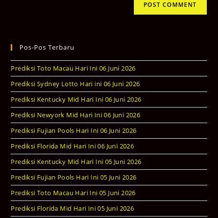
Pos-Pos Terbaru
Prediksi Toto Macau Hari Ini 06 Juni 2026
Prediksi Sydney Lotto Hari ini 06 Juni 2026
Prediksi Kentucky Mid Hari Ini 06 Juni 2026
Prediksi Newyork Mid Hari Ini 06 Juni 2026
Prediksi Fujian Pools Hari Ini 06 Juni 2026
Prediksi Florida Mid Hari Ini 06 Juni 2026
Prediksi Kentucky Mid Hari Ini 05 Juni 2026
Prediksi Fujian Pools Hari Ini 05 Juni 2026
Prediksi Toto Macau Hari Ini 05 Juni 2026
Prediksi Florida Mid Hari Ini 05 Juni 2026