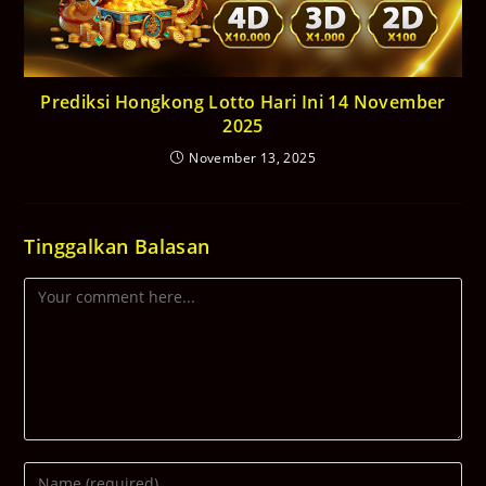
Prediksi Hongkong Lotto Hari Ini 14 November
2025
November 13, 2025
Tinggalkan Balasan
Comment
Enter