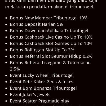
situs kami dan member baru yang baru saja
melakukan pendaftarn akun di tribuntogel.
Bonus New Member Tribuntogel 10%
Bonus Deposit Harian 5%
Bonus Download Aplikasi Tribuntogel
Bonus Cashback Live Casino Up To 10%
Bonus Cashback Slot Games Up To 10%
Bonus Rollingan Slot Up To 3%
Bonus Referral Slot Seumur Hidup 0.2%
Bonus Refferal Livegame & Totomacau
2.5%
Event Lucky Wheel Tribuntogel
Event Petir Kakek Zeus & Inces
Event Bom Bonanza Tribuntogel
Event Joker’s Jewels
Event Scatter Pragmatic play