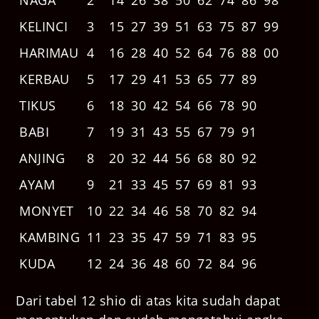
KELINCI
3
15
27
39
51
63
75
87
99
HARIMAU
4
16
28
40
52
64
76
88
00
KERBAU
5
17
29
41
53
65
77
89
TIKUS
6
18
30
42
54
66
78
90
BABI
7
19
31
43
55
67
79
91
ANJING
8
20
32
44
56
68
80
92
AYAM
9
21
33
45
57
69
81
93
MONYET
10
22
34
46
58
70
82
94
KAMBING
11
23
35
47
59
71
83
95
KUDA
12
24
36
48
60
72
84
96
Dari tabel 12 shio di atas kita sudah dapat