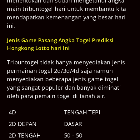
menentukan dan sudah mengetahui angka
main tribuntogel hari untuk membantu kita
mendapatkan kemenangan yang besar hari
ini.
Jenis Game Pasang Angka Togel Prediksi
Hongkong Lotto
hari Ini
Tribuntogel tidak hanya menyediakan jenis
permainan togel 2d/3d/4d saja namun
menyediakan beberapa jenis game togel
yang sangat populer dan banyak diminati
oleh para pemain togel di tanah air.
4D
TENGAH TEPI
2D DEPAN
DASAR
2D TENGAH
50 - 50