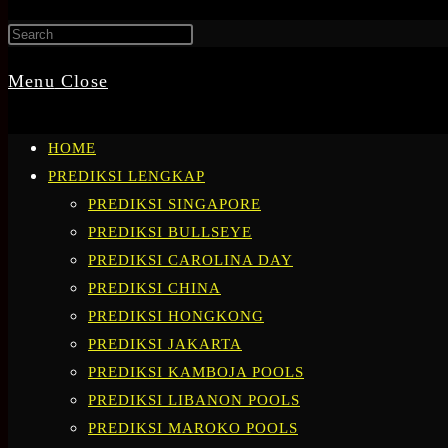
Press
website
Escape
Menu
Close
to
search
close
the
HOME
search
PREDIKSI LENGKAP
panel.
PREDIKSI SINGAPORE
PREDIKSI BULLSEYE
PREDIKSI CAROLINA DAY
PREDIKSI CHINA
PREDIKSI HONGKONG
PREDIKSI JAKARTA
PREDIKSI KAMBOJA POOLS
PREDIKSI LIBANON POOLS
PREDIKSI MAROKO POOLS