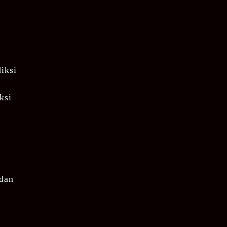
iksi
ksi
 dan