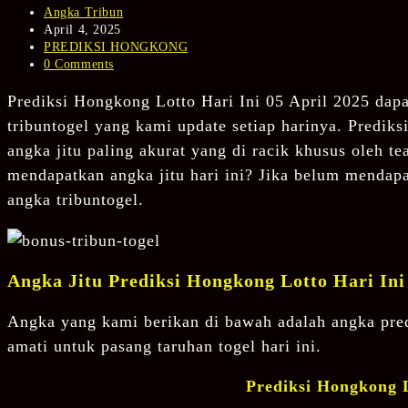
Post
Angka Tribun
author:
Post
April 4, 2025
published:
Post
PREDIKSI HONGKONG
category:
Post
0 Comments
comments:
Prediksi Hongkong Lotto Hari Ini 05 April 2025 dapa
tribuntogel yang kami update setiap harinya. Prediks
angka jitu paling akurat yang di racik khusus oleh t
mendapatkan angka jitu hari ini? Jika belum mendapat
angka tribuntogel.
Angka Jitu Prediksi Hongkong Lotto Hari Ini
Angka yang kami berikan di bawah adalah angka pred
amati untuk pasang taruhan togel hari ini.
Prediksi Hongkong L