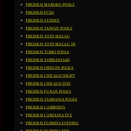
PREDIKSI MAROKO POOLS
PREDIKSI PCSO
PREDIKSI SYDNEY
PREDIKSI TAIWAN POOLS
PREDIKSI TOTO MACAU
PREDIKSI TOTO MACAU 5D
PREDIKSI TURKI POOLS
PREDIKSI YORDANIA4D
PREDIKSI OREGON POOLS
PREDIKSI CHICAGO NIGHT
PREDIKSI CHICAGO DAY
PREDIKSI FUJIAN POOLS
PREDIKSI TASMANIA POOLS
PREDIKSI CAMBODIA
PREDIKSI CAROLINA EVE
PREDIKSI FLORIDA EVENING