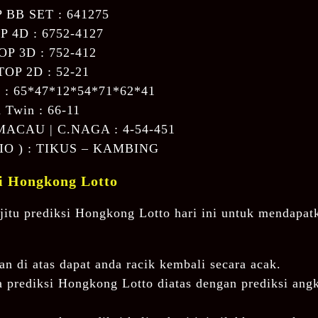
 BB SET : 641275
P 4D : 6752-4127
OP 3D : 752-412
TOP 2D : 52-21
 : 65*47*12*54*71*62*41
 Twin : 66-11
MACAU | C.NAGA : 4-54-451
HIO ) : TIKUS – KAMBING
i Hongkong Lotto
jitu
prediksi
Hongkong Lotto
hari ini untuk mendapat
n di atas dapat anda racik kembali secara acak.
a prediksi
Hongkong Lotto
diatas dengan prediksi ang