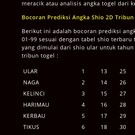
meracik atau analisis angka togel dari ke
Bocoran Prediksi Angka Shio 2D Tribun
Berikut ini adalah bocoran prediksi an
01-99 sesuai dengan tabel shio terbaru 
yang dimulai dari shio ular untuk tahun
tribun togel :
ULAR
1
13
25
NAGA
2
14
26
KELINCI
3
15
27
HARIMAU
4
16
28
KERBAU
5
17
29
TIKUS
6
18
30