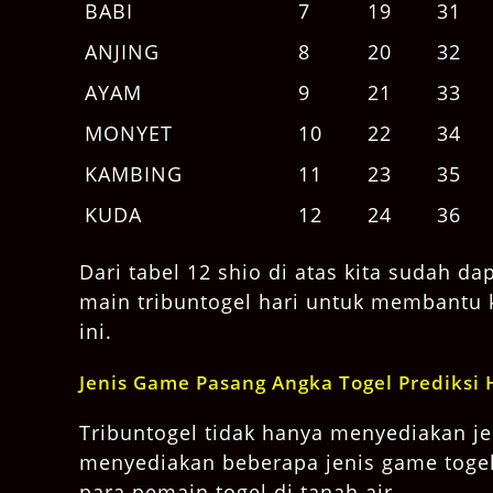
BABI
7
19
31
ANJING
8
20
32
AYAM
9
21
33
MONYET
10
22
34
KAMBING
11
23
35
KUDA
12
24
36
Dari tabel 12 shio di atas kita sudah 
main tribuntogel hari untuk membantu
ini.
Jenis Game Pasang Angka Togel Prediksi
Tribuntogel tidak hanya menyediakan j
menyediakan beberapa jenis game togel
para pemain togel di tanah air.