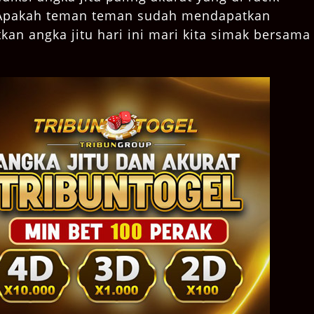
, Apakah teman teman sudah mendapatkan
tkan angka jitu hari ini mari kita simak bersama