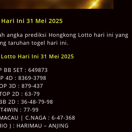
Hari Ini 31 Mei 2025
h angka prediksi Hongkong Lotto hari ini yang
g taruhan togel hari ini.
Lotto Hari Ini 31 Mei 2025
 BB SET : 649873
P 4D : 8369-3798
OP 3D : 879-437
TOP 2D : 63-79
B 2D : 36-48-79-98
T4WIN : 77-99
MACAU | C.NAGA : 6-47-368
HIO ) : HARIMAU – ANJING