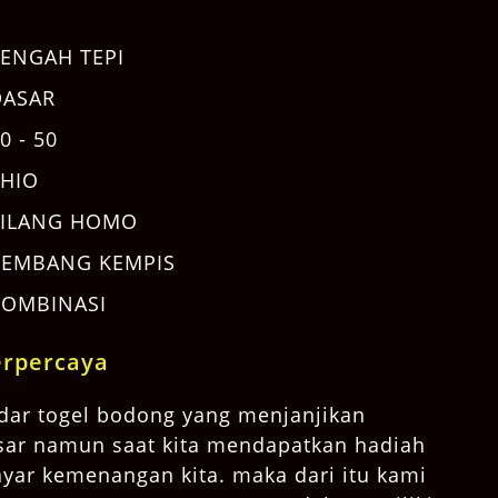
TENGAH TEPI
DASAR
0 - 50
SHIO
SILANG HOMO
KEMBANG KEMPIS
KOMBINASI
erpercaya
dar togel bodong yang menjanjikan
ar namun saat kita mendapatkan hadiah
yar kemenangan kita. maka dari itu kami