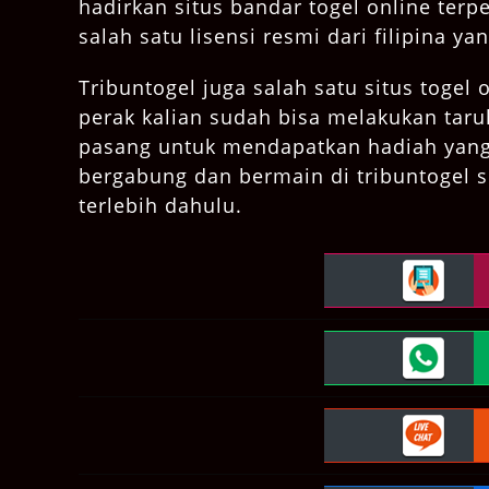
hadirkan situs bandar togel online te
salah satu lisensi resmi dari filipina y
Tribuntogel juga salah satu situs togel
perak kalian sudah bisa melakukan taruh
pasang untuk mendapatkan hadiah yang be
bergabung dan bermain di tribuntogel s
terlebih dahulu.