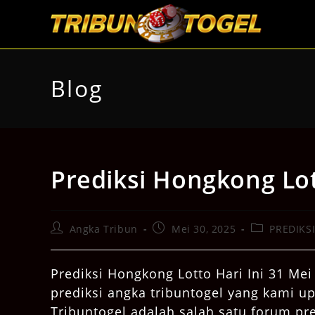
Skip
to
content
Blog
Prediksi Hongkong Lot
Post
Post
Post
Angka Tribun
Mei 30, 2025
PREDIK
author:
published:
category:
Prediksi Hongkong Lotto Hari Ini 31 Me
prediksi angka tribuntogel yang kami up
Tribuntogel adalah salah satu forum pred