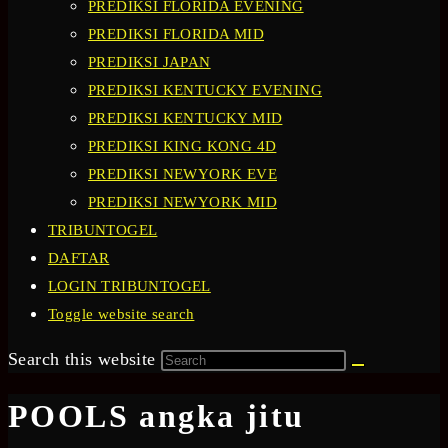
PREDIKSI FLORIDA EVENING
PREDIKSI FLORIDA MID
PREDIKSI JAPAN
PREDIKSI KENTUCKY EVENING
PREDIKSI KENTUCKY MID
PREDIKSI KING KONG 4D
PREDIKSI NEWYORK EVE
PREDIKSI NEWYORK MID
TRIBUNTOGEL
DAFTAR
LOGIN TRIBUNTOGEL
Toggle website search
Search this website
POOLS angka jitu