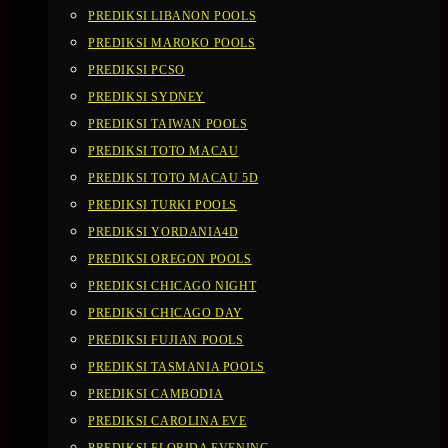
PREDIKSI LIBANON POOLS
PREDIKSI MAROKO POOLS
PREDIKSI PCSO
PREDIKSI SYDNEY
PREDIKSI TAIWAN POOLS
PREDIKSI TOTO MACAU
PREDIKSI TOTO MACAU 5D
PREDIKSI TURKI POOLS
PREDIKSI YORDANIA4D
PREDIKSI OREGON POOLS
PREDIKSI CHICAGO NIGHT
PREDIKSI CHICAGO DAY
PREDIKSI FUJIAN POOLS
PREDIKSI TASMANIA POOLS
PREDIKSI CAMBODIA
PREDIKSI CAROLINA EVE