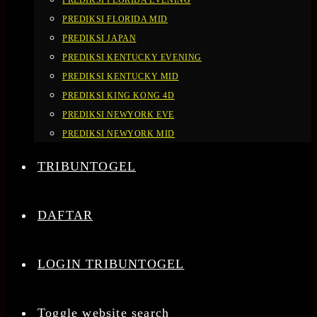
PREDIKSI FLORIDA EVENING
PREDIKSI FLORIDA MID
PREDIKSI JAPAN
PREDIKSI KENTUCKY EVENING
PREDIKSI KENTUCKY MID
PREDIKSI KING KONG 4D
PREDIKSI NEWYORK EVE
PREDIKSI NEWYORK MID
TRIBUNTOGEL
DAFTAR
LOGIN TRIBUNTOGEL
Toggle website search