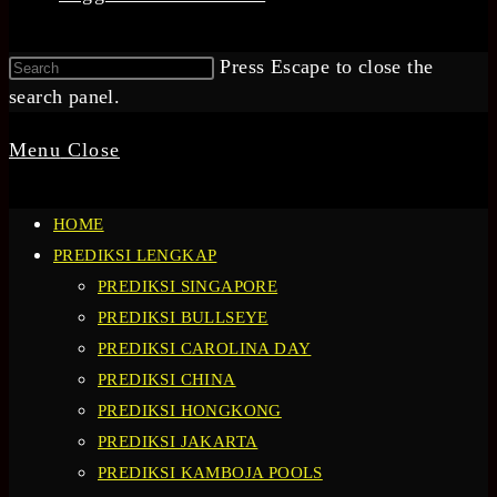
Press Escape to close the
search panel.
Menu
Close
HOME
PREDIKSI LENGKAP
PREDIKSI SINGAPORE
PREDIKSI BULLSEYE
PREDIKSI CAROLINA DAY
PREDIKSI CHINA
PREDIKSI HONGKONG
PREDIKSI JAKARTA
PREDIKSI KAMBOJA POOLS