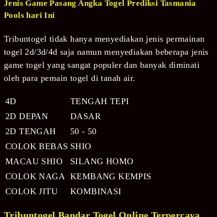
Jenis Game Pasang Angka Togel Prediksi
Tasmania
Pools
hari Ini
Tribuntogel tidak hanya menyediakan jenis permainan
togel 2d/3d/4d saja namun menyediakan beberapa jenis
game togel yang sangat populer dan banyak diminati
oleh para pemain togel di tanah air.
4D
TENGAH TEPI
2D DEPAN
DASAR
2D TENGAH
50 - 50
COLOK BEBAS
SHIO
MACAU SHIO
SILANG HOMO
COLOK NAGA
KEMBANG KEMPIS
COLOK JITU
KOMBINASI
Tribuntogel Bandar Togel Online Terpercaya