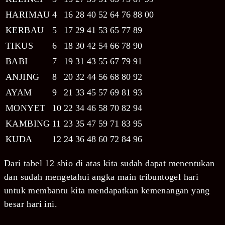
HARIMAU
4
16
28
40
52
64
76
88
00
KERBAU
5
17
29
41
53
65
77
89
TIKUS
6
18
30
42
54
66
78
90
BABI
7
19
31
43
55
67
79
91
ANJING
8
20
32
44
56
68
80
92
AYAM
9
21
33
45
57
69
81
93
MONYET
10
22
34
46
58
70
82
94
KAMBING
11
23
35
47
59
71
83
95
KUDA
12
24
36
48
60
72
84
96
Dari tabel 12 shio di atas kita sudah dapat menentukan
dan sudah mengetahui angka main tribuntogel hari
untuk membantu kita mendapatkan kemenangan yang
besar hari ini.