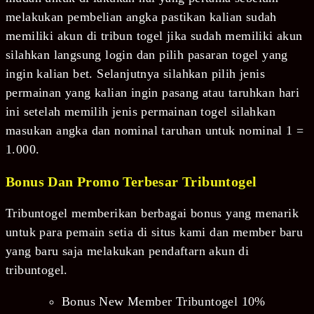
melakukan pembelian angka pastikan kalian sudah
memiliki akun di tribun togel jika sudah memiliki akun
silahkan langsung login dan pilih pasaran togel yang
ingin kalian bet. Selanjutnya silahkan pilih jenis
permainan yang kalian ingin pasang atau taruhkan hari
ini setelah memilih jenis permainan togel silahkan
masukan angka dan nominal taruhan untuk nominal 1 =
1.000.
Bonus Dan Promo Terbesar Tribuntogel
Tribuntogel memberikan berbagai bonus yang menarik
untuk para pemain setia di situs kami dan member baru
yang baru saja melakukan pendaftarn akun di
tribuntogel.
Bonus New Member Tribuntogel 10%