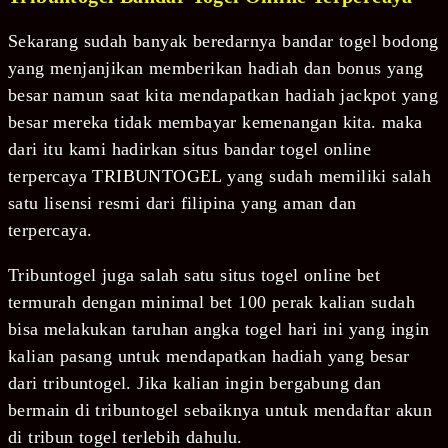
Sekarang sudah banyak beredarnya bandar togel bodong
yang menjanjikan memberikan hadiah dan bonus yang
besar namun saat kita mendapatkan hadiah jackpot yang
besar mereka tidak membayar kemenangan kita. maka
dari itu kami hadirkan situs bandar togel online
terpercaya TRIBUNTOGEL yang sudah memiliki salah
satu lisensi resmi dari filipina yang aman dan
terpercaya.
Tribuntogel juga salah satu situs togel online bet
termurah dengan minimal bet 100 perak kalian sudah
bisa melakukan taruhan angka togel hari ini yang ingin
kalian pasang untuk mendapatkan hadiah yang besar
dari tribuntogel. Jika kalian ingin bergabung dan
bermain di tribuntogel sebaiknya untuk mendaftar akun
di tribun togel terlebih dahulu.