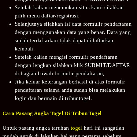
Setelah kalian menemukan situs kami silahkan
pilih menu daftar/registrasi.
Selanjutnya silahkan isi data formulir pendaftaran
dengan menggunakan data yang benar. Data yang
sudah terdaftarkan tidak dapat didaftarkan
kembali.
Setelah kalian mengisi formulir pendaftaran
dengan lengkap silahkan klik SUBMIT/DAFTAR
di bagian bawah formulir pendaftaran,
Jika keluar keterangan berhasil di atas formulir
pendaftaran selama anda sudah bisa melakukan
login dan bermain di tribuntogel.
Cara Pasang Angka Togel Di Tribun Togel
Untuk pasang angka taruhan
togel
hari ini sangatlah
mudah untuk di lakukan hal yang pertama sebelum