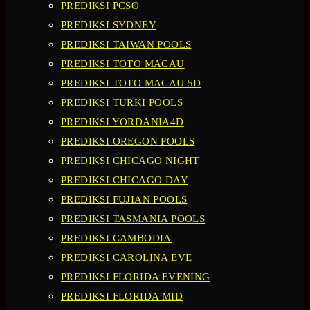
PREDIKSI PCSO
PREDIKSI SYDNEY
PREDIKSI TAIWAN POOLS
PREDIKSI TOTO MACAU
PREDIKSI TOTO MACAU 5D
PREDIKSI TURKI POOLS
PREDIKSI YORDANIA4D
PREDIKSI OREGON POOLS
PREDIKSI CHICAGO NIGHT
PREDIKSI CHICAGO DAY
PREDIKSI FUJIAN POOLS
PREDIKSI TASMANIA POOLS
PREDIKSI CAMBODIA
PREDIKSI CAROLINA EVE
PREDIKSI FLORIDA EVENING
PREDIKSI FLORIDA MID