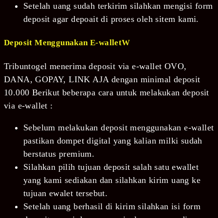
Setelah uang sudah terkirim silahkan mengisi form
deposit agar depoait di proses oleh sitem kami.
Deposit Menggunakan E-walletW
Tribuntogel menerima deposit via e-wallet OVO,
DANA, GOPAY, LINK AJA dengan minimal deposit
10.000 Berikut beberapa cara untuk melakukan deposit
via e-wallet :
Sebelum melakukan deposit menggunakan e-wallet
pastikan dompet digital yang kalian milki sudah
berstatus premium.
Silahkan pilih tujuan deposit salah satu ewallet
yang kami sediakan dan silahkan kirim uang ke
tujuan ewalet tersebut.
Setelah uang berhasil di kirim silahkan isi form