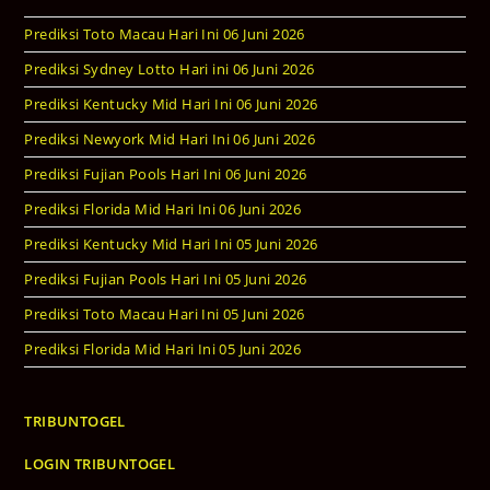
Prediksi Toto Macau Hari Ini 06 Juni 2026
Prediksi Sydney Lotto Hari ini 06 Juni 2026
Prediksi Kentucky Mid Hari Ini 06 Juni 2026
Prediksi Newyork Mid Hari Ini 06 Juni 2026
Prediksi Fujian Pools Hari Ini 06 Juni 2026
Prediksi Florida Mid Hari Ini 06 Juni 2026
Prediksi Kentucky Mid Hari Ini 05 Juni 2026
Prediksi Fujian Pools Hari Ini 05 Juni 2026
Prediksi Toto Macau Hari Ini 05 Juni 2026
Prediksi Florida Mid Hari Ini 05 Juni 2026
TRIBUNTOGEL
LOGIN TRIBUNTOGEL