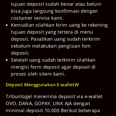
tujuan deposit sudah benar atau belum
bisa juga langsung konfirmasi dengan
costumer service kami.
Kemudian silahkan kirim uang ke rekening
tujuan deposit yang tertera di menu
deposit. Pasatikan uang sudah terkirim
sebelum melakukan pengisian fom
deposit.
Setelah uang sudah terkirim silahkan
mengisi form deposit agar depoait di
proses oleh sitem kami.
Deposit Menggunakan E-walletW
Tribuntogel menerima deposit via e-wallet
OVO, DANA, GOPAY, LINK AJA dengan
minimal deposit 10.000 Berikut beberapa