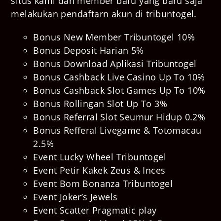
situs kami dan member baru yang baru saja
melakukan pendaftarn akun di tribuntogel.
Bonus New Member Tribuntogel 10%
Bonus Deposit Harian 5%
Bonus Download Aplikasi Tribuntogel
Bonus Cashback Live Casino Up To 10%
Bonus Cashback Slot Games Up To 10%
Bonus Rollingan Slot Up To 3%
Bonus Referral Slot Seumur Hidup 0.2%
Bonus Refferal Livegame & Totomacau
2.5%
Event Lucky Wheel Tribuntogel
Event Petir Kakek Zeus & Inces
Event Bom Bonanza Tribuntogel
Event Joker’s Jewels
Event Scatter Pragmatic play