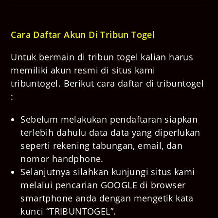
Cara Daftar Akun Di Tribun Togel
Untuk bermain di tribun togel kalian harus
memiliki akun resmi di situs kami
tribuntogel. Berikut cara daftar di tribuntogel
:
Sebelum melakukan pendaftaran siapkan
terlebih dahulu data data yang diperlukan
seperti rekening tabungan, email, dan
nomor handphone.
Selanjutnya silahkan kunjungi situs kami
melalui pencarian GOOGLE di browser
smartphone anda dengan mengetik kata
kunci “TRIBUNTOGEL”.