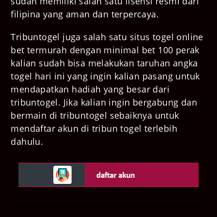
sudah memiliki salah satu lisensi resmi dari
filipina yang aman dan terpercaya.
Tribuntogel juga salah satu situs togel online
bet termurah dengan minimal bet 100 perak
kalian sudah bisa melakukan taruhan angka
togel hari ini yang ingin kalian pasang untuk
mendapatkan hadiah yang besar dari
tribuntogel. Jika kalian ingin bergabung dan
bermain di tribuntogel sebaiknya untuk
mendaftar akun di tribun togel terlebih
dahulu.