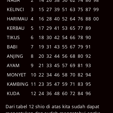
KELINCI
3
15
27
39
51
63
75
87
99
HARIMAU
4
16
28
40
52
64
76
88
00
KERBAU
5
17
29
41
53
65
77
89
TIKUS
6
18
30
42
54
66
78
90
BABI
7
19
31
43
55
67
79
91
ANJING
8
20
32
44
56
68
80
92
AYAM
9
21
33
45
57
69
81
93
MONYET
10
22
34
46
58
70
82
94
KAMBING
11
23
35
47
59
71
83
95
KUDA
12
24
36
48
60
72
84
96
Dari tabel 12 shio di atas kita sudah dapat