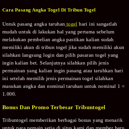
Cara Pasang Angka Togel Di Tribun Togel
Untuk pasang angka taruhan
togel
hari ini sangatlah
mudah untuk di lakukan hal yang pertama sebelum
melakukan pembelian angka pastikan kalian sudah
memiliki akun di tribun togel jika sudah memiliki akun
silahkan langsung login dan pilih pasaran togel yang
ingin kalian bet. Selanjutnya silahkan pilih jenis
permainan yang kalian ingin pasang atau taruhkan hari
ini setelah memilih jenis permainan togel silahkan
masukan angka dan nominal taruhan untuk nominal 1 =
1.000.
Bonus Dan Promo Terbesar Tribuntogel
Tribuntogel memberikan berbagai bonus yang menarik
untuk para pemain setia di situs kami dan member baru