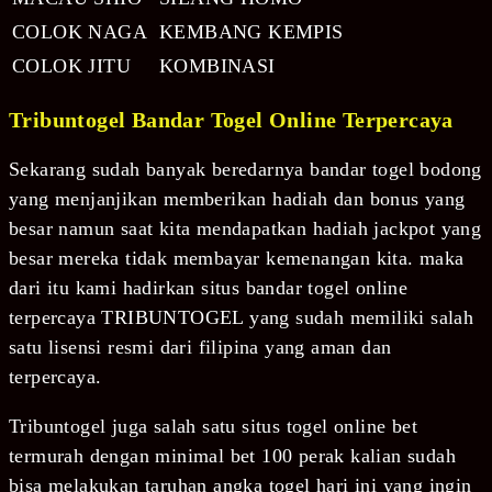
COLOK NAGA
KEMBANG KEMPIS
COLOK JITU
KOMBINASI
Tribuntogel Bandar Togel Online Terpercaya
Sekarang sudah banyak beredarnya bandar togel bodong
yang menjanjikan memberikan hadiah dan bonus yang
besar namun saat kita mendapatkan hadiah jackpot yang
besar mereka tidak membayar kemenangan kita. maka
dari itu kami hadirkan situs bandar togel online
terpercaya TRIBUNTOGEL yang sudah memiliki salah
satu lisensi resmi dari filipina yang aman dan
terpercaya.
Tribuntogel juga salah satu situs togel online bet
termurah dengan minimal bet 100 perak kalian sudah
bisa melakukan taruhan angka togel hari ini yang ingin