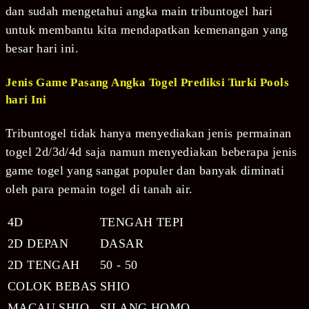
dan sudah mengetahui angka main tribuntogel hari
untuk membantu kita mendapatkan kemenangan yang
besar hari ini.
Jenis Game Pasang Angka Togel Prediksi
Turki
Pools
hari Ini
Tribuntogel tidak hanya menyediakan jenis permainan
togel 2d/3d/4d saja namun menyediakan beberapa jenis
game togel yang sangat populer dan banyak diminati
oleh para pemain togel di tanah air.
4D
TENGAH TEPI
2D DEPAN
DASAR
2D TENGAH
50 - 50
COLOK BEBAS
SHIO
MACAU SHIO
SILANG HOMO