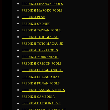
PREDIKSI LIBANON POOLS
PREDIKSI MAROKO POOLS
PREDIKSI PCSO
PREDIKSI SYDNEY
PREDIKSI TAIWAN POOLS
PREDIKSI TOTO MACAU
PREDIKSI TOTO MACAU 5D
PREDIKSI TURKI POOLS
PREDIKSI YORDANIA4D
PREDIKSI OREGON POOLS
PREDIKSI CHICAGO NIGHT
PREDIKSI CHICAGO DAY
PREDIKSI FUJIAN POOLS
PREDIKSI TASMANIA POOLS
PREDIKSI CAMBODIA
PREDIKSI CAROLINA EVE