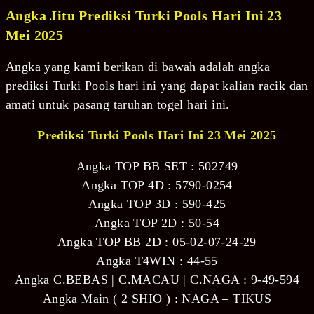
Angka Jitu Prediksi Turki Pools Hari Ini 23
Mei 2025
Angka yang kami berikan di bawah adalah angka
prediksi Turki Pools hari ini yang dapat kalian racik dan
amati untuk pasang taruhan togel hari ini.
Prediksi Turki Pools Hari Ini 23 Mei 2025
Angka TOP BB SET : 502749
Angka TOP 4D : 5790-0254
Angka TOP 3D : 590-425
Angka TOP 2D : 50-54
Angka TOP BB 2D : 05-02-07-24-29
Angka T4WIN : 44-55
Angka C.BEBAS | C.MACAU | C.NAGA : 9-49-594
Angka Main ( 2 SHIO ) : NAGA – TIKUS