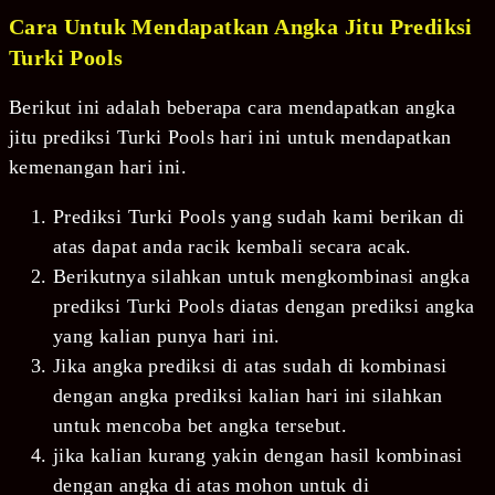
Cara Untuk Mendapatkan Angka Jitu Prediksi
Turki Pools
Berikut ini adalah beberapa cara mendapatkan angka
jitu
prediksi
Turki
Pools hari ini untuk mendapatkan
kemenangan hari ini.
Prediksi
Turki
Pools yang sudah kami berikan di
atas dapat anda racik kembali secara acak.
Berikutnya silahkan untuk mengkombinasi angka
prediksi
Turki
Pools diatas dengan prediksi angka
yang kalian punya hari ini.
Jika angka prediksi di atas sudah di kombinasi
dengan angka prediksi kalian hari ini silahkan
untuk mencoba bet angka tersebut.
jika kalian kurang yakin dengan hasil kombinasi
dengan angka di atas mohon untuk di