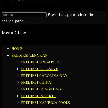
Press Escape to close the
search panel.
Menu
Close
HOME
PREDIKSI LENGKAP
PREDIKSI SINGAPORE
PREDIKSI BULLSEYE
PREDIKSI CAROLINA DAY
PREDIKSI CHINA
PREDIKSI HONGKONG
PREDIKSI JAKARTA
PREDIKSI KAMBOJA POOLS