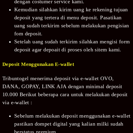
dengan costumer service kami.
Kemudian silahkan kirim uang ke rekening tujuan
deposit yang tertera di menu deposit. Pasatikan
uang sudah terkirim sebelum melakukan pengisian
fom deposit.
Setelah uang sudah terkirim silahkan mengisi form
deposit agar depoait di proses oleh sitem kami.
Deposit Menggunakan E-wallet
Tribuntogel menerima deposit via e-wallet OVO,
DANA, GOPAY, LINK AJA dengan minimal deposit
10.000 Berikut beberapa cara untuk melakukan deposit
via e-wallet :
Sebelum melakukan deposit menggunakan e-wallet
pastikan dompet digital yang kalian milki sudah
berstatus premium.