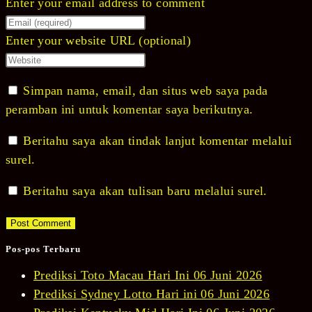
Enter your email address to comment
Enter your website URL (optional)
Simpan nama, email, dan situs web saya pada
peramban ini untuk komentar saya berikutnya.
Beritahu saya akan tindak lanjut komentar melalui
surel.
Beritahu saya akan tulisan baru melalui surel.
Pos-pos Terbaru
Prediksi Toto Macau Hari Ini 06 Juni 2026
Prediksi Sydney Lotto Hari ini 06 Juni 2026