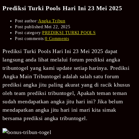
Prediksi Turki Pools Hari Ini 23 Mei 2025
Post author:
Angka Tribun
Post published:
Mei 22, 2025
Post category:
PREDIKSI TURKI POOLS
Post comments:
0 Comments
Prediksi Turki Pools Hari Ini 23 Mei 2025 dapat
langsung anda lihat melalui forum prediksi angka
tribuntogel yang kami update setiap harinya. Prediksi
Angka Main Tribuntogel adalah salah satu forum
prediksi angka jitu paling akurat yang di racik khusus
oleh team prediksi tribuntogel, Apakah teman teman
sudah mendapatkan angka jitu hari ini? Jika belum
mendapatkan angka jitu hari ini mari kita simak
bersama prediksi angka tribuntogel.