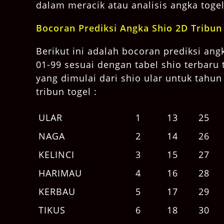
dalam meracik atau analisis angka togel 
Bocoran Prediksi Angka Shio 2D Tribun
Berikut ini adalah bocoran prediksi an
01-99 sesuai dengan tabel shio terbaru 
yang dimulai dari shio ular untuk tahun
tribun togel :
ULAR
1
13
25
NAGA
2
14
26
KELINCI
3
15
27
HARIMAU
4
16
28
KERBAU
5
17
29
TIKUS
6
18
30