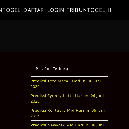
NTOGEL
DAFTAR
LOGIN TRIBUNTOGEL
Toggle
website
search
Pos-Pos Terbaru
Prediksi Toto Macau Hari Ini 06 Juni
2026
Prediksi Sydney Lotto Hari ini 06 Juni
2026
Prediksi Kentucky Mid Hari Ini 06 Juni
2026
Prediksi Newyork Mid Hari Ini 06 Juni