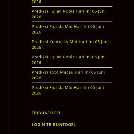
2026
Prediksi Fujian Pools Hari Ini 06 Juni
2026
Prediksi Florida Mid Hari Ini 06 Juni
2026
Prediksi Kentucky Mid Hari Ini 05 Juni
2026
Prediksi Fujian Pools Hari Ini 05 Juni
2026
Prediksi Toto Macau Hari Ini 05 Juni
2026
Prediksi Florida Mid Hari Ini 05 Juni
2026
TRIBUNTOGEL
LOGIN TRIBUNTOGEL