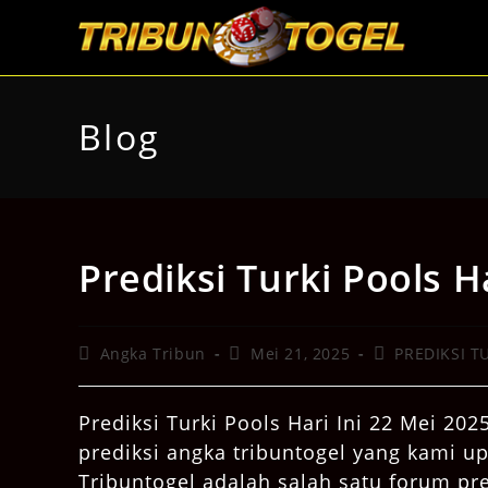
Skip
to
content
Blog
Prediksi Turki Pools H
Post
Post
Post
Angka Tribun
Mei 21, 2025
PREDIKSI T
author:
published:
category:
Prediksi Turki Pools Hari Ini 22 Mei 20
prediksi angka tribuntogel yang kami up
Tribuntogel adalah salah satu forum pred