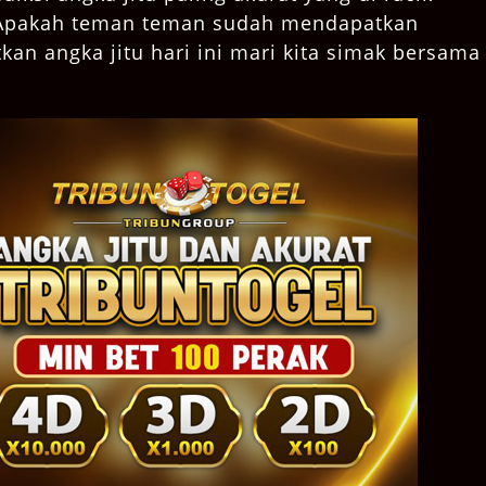
, Apakah teman teman sudah mendapatkan
tkan angka jitu hari ini mari kita simak bersama