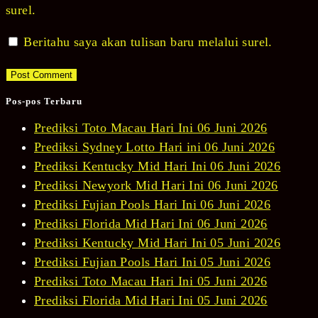
surel.
Beritahu saya akan tulisan baru melalui surel.
Pos-pos Terbaru
Prediksi Toto Macau Hari Ini 06 Juni 2026
Prediksi Sydney Lotto Hari ini 06 Juni 2026
Prediksi Kentucky Mid Hari Ini 06 Juni 2026
Prediksi Newyork Mid Hari Ini 06 Juni 2026
Prediksi Fujian Pools Hari Ini 06 Juni 2026
Prediksi Florida Mid Hari Ini 06 Juni 2026
Prediksi Kentucky Mid Hari Ini 05 Juni 2026
Prediksi Fujian Pools Hari Ini 05 Juni 2026
Prediksi Toto Macau Hari Ini 05 Juni 2026
Prediksi Florida Mid Hari Ini 05 Juni 2026