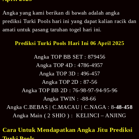
Angka yang kami berikan di bawah adalah angka
prediksi Turki Pools hari ini yang dapat kalian racik dan
amati untuk pasang taruhan togel hari ini.
Prediksi Turki Pools Hari Ini 06 April 2025
Angka TOP BB SET : 879456
Angka TOP 4D : 4786-4957
Angka TOP 3D : 496-457
Angka TOP 2D : 87-56
Angka TOP BB 2D : 76-98-97-94-95-96
Angka TWIN : -88-66
Angka C.BEBAS | C.MACAU | C.NAGA : 8
-48-458
Angka Main ( 2 SHIO ) : KELINCI – ANJING
Cara Untuk Mendapatkan Angka Jitu Prediksi
Turki Pools