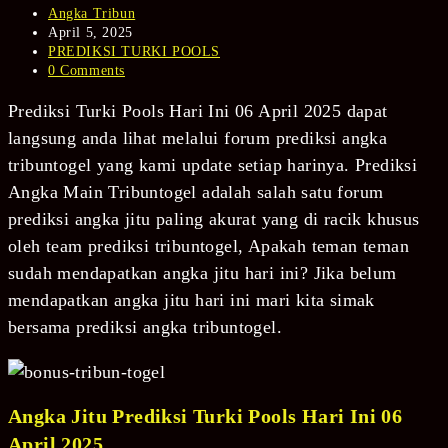
Post
Angka Tribun
author:
Post
April 5, 2025
published:
Post
PREDIKSI TURKI POOLS
category:
Post
0 Comments
comments:
Prediksi Turki Pools Hari Ini 06 April 2025 dapat
langsung anda lihat melalui forum prediksi angka
tribuntogel yang kami update setiap harinya. Prediksi
Angka Main Tribuntogel adalah salah satu forum
prediksi angka jitu paling akurat yang di racik khusus
oleh team prediksi tribuntogel, Apakah teman teman
sudah mendapatkan angka jitu hari ini? Jika belum
mendapatkan angka jitu hari ini mari kita simak
bersama prediksi angka tribuntogel.
Angka Jitu Prediksi Turki Pools Hari Ini 06
April 2025