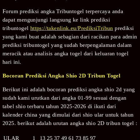
Forum prediksi angka Tribuntogel terpercaya anda
dapat mengunjungi langsung ke link prediksi
tribuntogel
https://takenlink.eu/PrediksiTribun
prediksi
yang kami buat adalah sebagian dari racikan para admin
prediksi tribuntogel yang sudah berpengalaman dalam
meracik atau analisis angka togel dari keluaran togel
hari ini.
Bocoran Prediksi Angka Shio 2D Tribun Togel
Berikut ini adalah bocoran prediksi angka shio 2d yang
sudah kami urutkan dari angka 01-99 sesuai dengan
tabel shio terbaru tahun 2025-2026 di ikuti dari
kalender china yang dimulai dari shio ular untuk tahun
2025. berikut adalah urutan angka shio 2D tribun togel :
ULAR
1
13
25
37
49
61
73
85
97