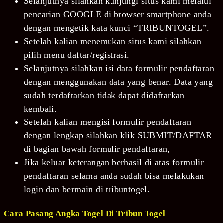
Selanjutnya silahkan kunjungi situs kami melalui
pencarian GOOGLE di browser smartphone anda
dengan mengetik kata kunci “TRIBUNTOGEL”.
Setelah kalian menemukan situs kami silahkan
pilih menu daftar/registrasi.
Selanjutnya silahkan isi data formulir pendaftaran
dengan menggunakan data yang benar. Data yang
sudah terdaftarkan tidak dapat didaftarkan
kembali.
Setelah kalian mengisi formulir pendaftaran
dengan lengkap silahkan klik SUBMIT/DAFTAR
di bagian bawah formulir pendaftaran,
Jika keluar keterangan berhasil di atas formulir
pendaftaran selama anda sudah bisa melakukan
login dan bermain di tribuntogel.
Cara Pasang Angka Togel Di Tribun Togel