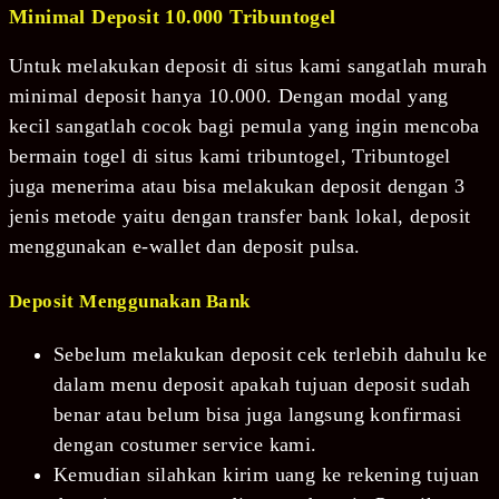
Minimal Deposit 10.000 Tribuntogel
Untuk melakukan deposit di situs kami sangatlah murah
minimal deposit hanya 10.000. Dengan modal yang
kecil sangatlah cocok bagi pemula yang ingin mencoba
bermain togel di situs kami tribuntogel, Tribuntogel
juga menerima atau bisa melakukan deposit dengan 3
jenis metode yaitu dengan transfer bank lokal, deposit
menggunakan e-wallet dan deposit pulsa.
Deposit Menggunakan Bank
Sebelum melakukan deposit cek terlebih dahulu ke
dalam menu deposit apakah tujuan deposit sudah
benar atau belum bisa juga langsung konfirmasi
dengan costumer service kami.
Kemudian silahkan kirim uang ke rekening tujuan