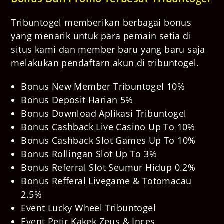
Tribuntogel memberikan berbagai bonus
yang menarik untuk para pemain setia di
situs kami dan member baru yang baru saja
melakukan pendaftarn akun di tribuntogel.
Bonus New Member Tribuntogel 10%
Bonus Deposit Harian 5%
Bonus Download Aplikasi Tribuntogel
Bonus Cashback Live Casino Up To 10%
Bonus Cashback Slot Games Up To 10%
Bonus Rollingan Slot Up To 3%
Bonus Referral Slot Seumur Hidup 0.2%
Bonus Refferal Livegame & Totomacau
2.5%
Event Lucky Wheel Tribuntogel
Event Petir Kakek Zeus & Inces