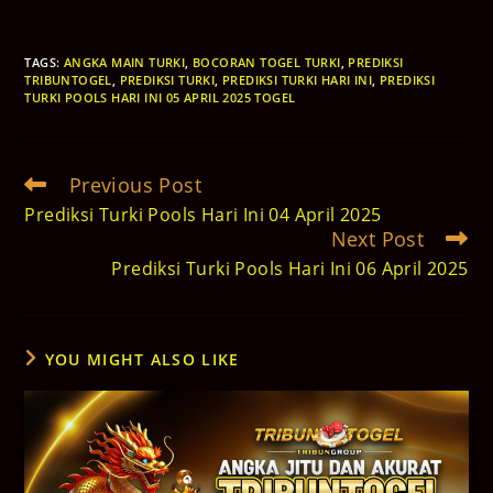
TAGS
:
ANGKA MAIN TURKI
,
BOCORAN TOGEL TURKI
,
PREDIKSI
TRIBUNTOGEL
,
PREDIKSI TURKI
,
PREDIKSI TURKI HARI INI
,
PREDIKSI
TURKI POOLS HARI INI 05 APRIL 2025 TOGEL
Previous Post
Read
more
Prediksi Turki Pools Hari Ini 04 April 2025
articles
Next Post
Prediksi Turki Pools Hari Ini 06 April 2025
YOU MIGHT ALSO LIKE