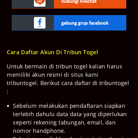
Cara Daftar Akun Di Tribun Togel
Untuk bermain di tribun togel kalian harus
memiliki akun resmi di situs kami
tribuntogel. Berikut cara daftar di tribuntogel
:
Sebelum melakukan pendaftaran siapkan
terlebih dahulu data data yang diperlukan
seperti rekening tabungan, email, dan
nomor handphone.