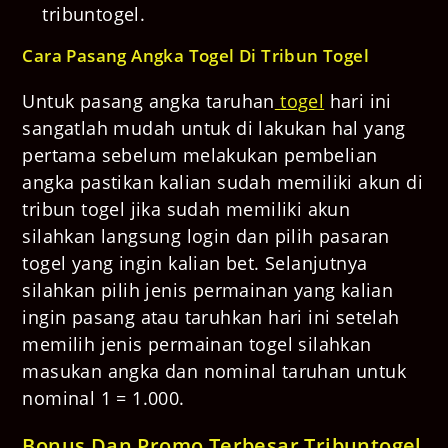
tribuntogel.
Cara Pasang Angka Togel Di Tribun Togel
Untuk pasang angka taruhan
togel
hari ini
sangatlah mudah untuk di lakukan hal yang
pertama sebelum melakukan pembelian
angka pastikan kalian sudah memiliki akun di
tribun togel jika sudah memiliki akun
silahkan langsung login dan pilih pasaran
togel yang ingin kalian bet. Selanjutnya
silahkan pilih jenis permainan yang kalian
ingin pasang atau taruhkan hari ini setelah
memilih jenis permainan togel silahkan
masukan angka dan nominal taruhan untuk
nominal 1 = 1.000.
Bonus Dan Promo Terbesar Tribuntogel