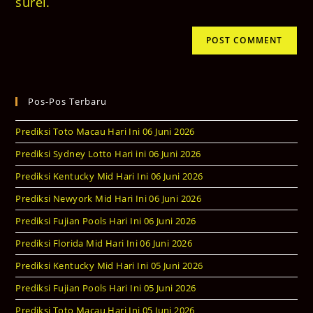
surel.
Pos-Pos Terbaru
Prediksi Toto Macau Hari Ini 06 Juni 2026
Prediksi Sydney Lotto Hari ini 06 Juni 2026
Prediksi Kentucky Mid Hari Ini 06 Juni 2026
Prediksi Newyork Mid Hari Ini 06 Juni 2026
Prediksi Fujian Pools Hari Ini 06 Juni 2026
Prediksi Florida Mid Hari Ini 06 Juni 2026
Prediksi Kentucky Mid Hari Ini 05 Juni 2026
Prediksi Fujian Pools Hari Ini 05 Juni 2026
Prediksi Toto Macau Hari Ini 05 Juni 2026