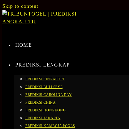
Skip to content
HOME
PREDIKSI LENGKAP
PREDIKSI SINGAPORE
PREDIKSI BULLSEYE
PREDIKSI CAROLINA DAY
PREDIKSI CHINA
PREDIKSI HONGKONG
PREDIKSI JAKARTA
PREDIKSI KAMBOJA POOLS