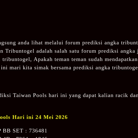
ngsung anda lihat melalui forum prediksi angka tribun
 Tribuntogel adalah salah satu forum prediksi angka j
ksi tribuntogel, Apakah teman teman sudah mendapatka
 ini mari kita simak bersama prediksi angka tribuntoge
ksi Taiwan Pools hari ini yang dapat kalian racik da
ools Hari ini 24 Mei 2026
 BB SET : 736481