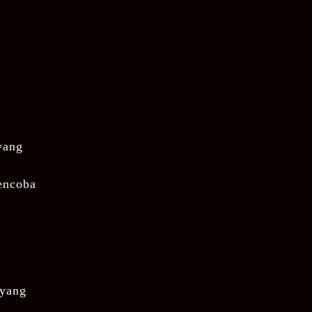
yang
mencoba
 yang