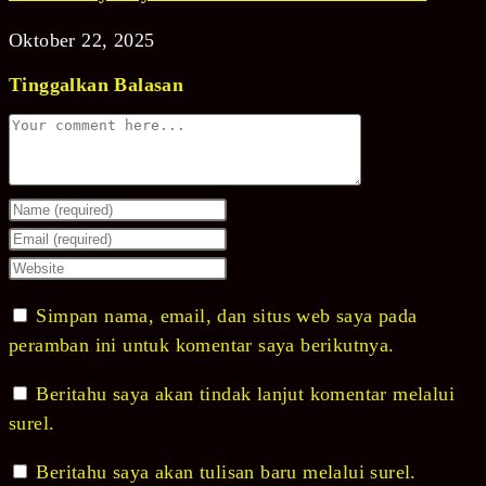
Oktober 22, 2025
Tinggalkan Balasan
Comment
Enter
your
Enter
name
your
Enter
or
email
your
Simpan nama, email, dan situs web saya pada
username
address
website
peramban ini untuk komentar saya berikutnya.
to
to
URL
comment
comment
(optional)
Beritahu saya akan tindak lanjut komentar melalui
surel.
Beritahu saya akan tulisan baru melalui surel.