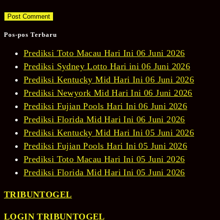
Pos-pos Terbaru
Prediksi Toto Macau Hari Ini 06 Juni 2026
Prediksi Sydney Lotto Hari ini 06 Juni 2026
Prediksi Kentucky Mid Hari Ini 06 Juni 2026
Prediksi Newyork Mid Hari Ini 06 Juni 2026
Prediksi Fujian Pools Hari Ini 06 Juni 2026
Prediksi Florida Mid Hari Ini 06 Juni 2026
Prediksi Kentucky Mid Hari Ini 05 Juni 2026
Prediksi Fujian Pools Hari Ini 05 Juni 2026
Prediksi Toto Macau Hari Ini 05 Juni 2026
Prediksi Florida Mid Hari Ini 05 Juni 2026
TRIBUNTOGEL
LOGIN TRIBUNTOGEL