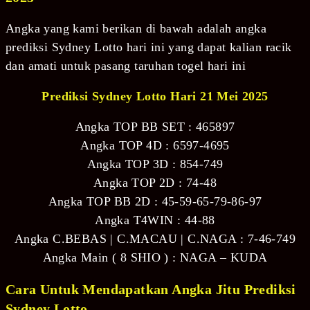
Angka yang kami berikan di bawah adalah angka
prediksi Sydney Lotto hari ini yang dapat kalian racik
dan amati untuk pasang taruhan togel hari ini
Prediksi Sydney Lotto Hari 21 Mei 2025
Angka TOP BB SET : 465897
Angka TOP 4D : 6597-4695
Angka TOP 3D : 854-749
Angka TOP 2D : 74-48
Angka TOP BB 2D : 45-59-65-79-86-97
Angka T4WIN : 44-88
Angka C.BEBAS | C.MACAU | C.NAGA : 7-46-749
Angka Main ( 8 SHIO ) : NAGA – KUDA
Cara Untuk Mendapatkan Angka Jitu Prediksi
Sydney Lotto