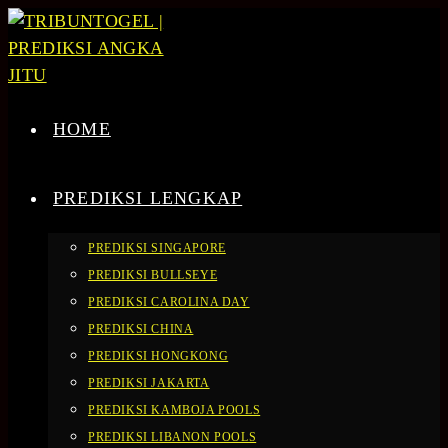
Skip
to
content
HOME
PREDIKSI LENGKAP
PREDIKSI SINGAPORE
PREDIKSI BULLSEYE
PREDIKSI CAROLINA DAY
PREDIKSI CHINA
PREDIKSI HONGKONG
PREDIKSI JAKARTA
PREDIKSI KAMBOJA POOLS
PREDIKSI LIBANON POOLS