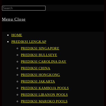
Press
website
Escape
Menu
Close
to
search
close
the
HOME
search
PREDIKSI LENGKAP
panel.
PREDIKSI SINGAPORE
PREDIKSI BULLSEYE
PREDIKSI CAROLINA DAY
PREDIKSI CHINA
PREDIKSI HONGKONG
PREDIKSI JAKARTA
PREDIKSI KAMBOJA POOLS
PREDIKSI LIBANON POOLS
PREDIKSI MAROKO POOLS