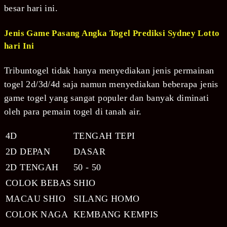
besar hari ini.
Jenis Game Pasang Angka Togel Prediksi
Sydney Lotto
hari Ini
Tribuntogel tidak hanya menyediakan jenis permainan
togel 2d/3d/4d saja namun menyediakan beberapa jenis
game togel yang sangat populer dan banyak diminati
oleh para pemain togel di tanah air.
4D
TENGAH TEPI
2D DEPAN
DASAR
2D TENGAH
50 - 50
COLOK BEBAS
SHIO
MACAU SHIO
SILANG HOMO
COLOK NAGA
KEMBANG KEMPIS