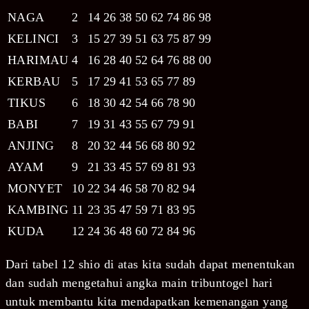
NAGA
2
14
26
38
50
62
74
86
98
KELINCI
3
15
27
39
51
63
75
87
99
HARIMAU
4
16
28
40
52
64
76
88
00
KERBAU
5
17
29
41
53
65
77
89
TIKUS
6
18
30
42
54
66
78
90
BABI
7
19
31
43
55
67
79
91
ANJING
8
20
32
44
56
68
80
92
AYAM
9
21
33
45
57
69
81
93
MONYET
10
22
34
46
58
70
82
94
KAMBING
11
23
35
47
59
71
83
95
KUDA
12
24
36
48
60
72
84
96
Dari tabel 12 shio di atas kita sudah dapat menentukan
dan sudah mengetahui angka main tribuntogel hari
untuk membantu kita mendapatkan kemenangan yang