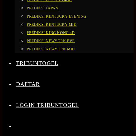
PREDIKSI FLORIDA MID
PREDIKSI JAPAN
PREDIKSI KENTUCKY EVENING
PREDIKSI KENTUCKY MID
PREDIKSI KING KONG 4D
PREDIKSI NEWYORK EVE
PREDIKSI NEWYORK MID
TRIBUNTOGEL
DAFTAR
LOGIN TRIBUNTOGEL
Toggle