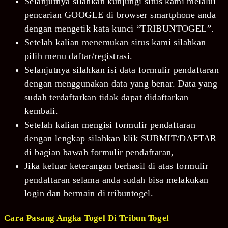
Selanjutnya silahkan kunjungi situs kami melalui
pencarian GOOGLE di browser smartphone anda
dengan mengetik kata kunci “TRIBUNTOGEL”.
Setelah kalian menemukan situs kami silahkan
pilih menu daftar/registrasi.
Selanjutnya silahkan isi data formulir pendaftaran
dengan menggunakan data yang benar. Data yang
sudah terdaftarkan tidak dapat didaftarkan
kembali.
Setelah kalian mengisi formulir pendaftaran
dengan lengkap silahkan klik SUBMIT/DAFTAR
di bagian bawah formulir pendaftaran,
Jika keluar keterangan berhasil di atas formulir
pendaftaran selama anda sudah bisa melakukan
login dan bermain di tribuntogel.
Cara Pasang Angka Togel Di Tribun Togel