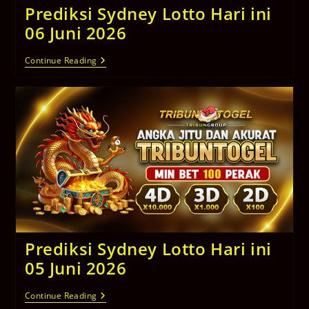
Prediksi Sydney Lotto Hari ini
06 Juni 2026
Prediksi
Continue Reading
Sydney
Lotto
Hari
Ini
06
Juni
2026
Prediksi Sydney Lotto Hari ini
05 Juni 2026
Prediksi
Continue Reading
Sydney