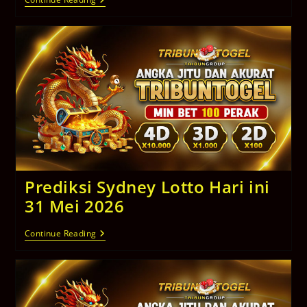
Sydney
Lotto
Hari
Ini
01
Juni
2026
Prediksi Sydney Lotto Hari ini
31 Mei 2026
Prediksi
Continue Reading
Sydney
Lotto
Hari
Ini
31
Mei