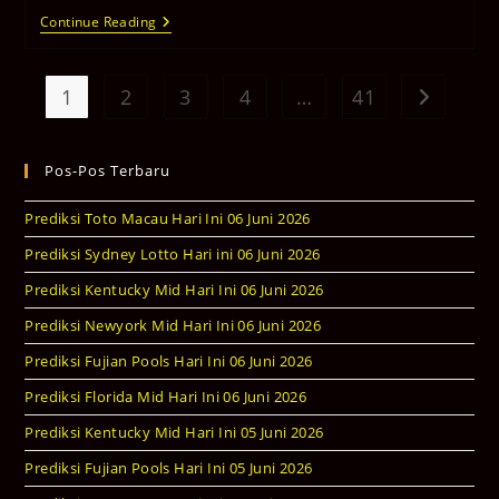
Prediksi
Continue Reading
Sydney
Lotto
Hari
Ini
1
2
3
4
…
41
Go to the
28
Mei
2026
Pos-Pos Terbaru
Prediksi Toto Macau Hari Ini 06 Juni 2026
Prediksi Sydney Lotto Hari ini 06 Juni 2026
Prediksi Kentucky Mid Hari Ini 06 Juni 2026
Prediksi Newyork Mid Hari Ini 06 Juni 2026
Prediksi Fujian Pools Hari Ini 06 Juni 2026
Prediksi Florida Mid Hari Ini 06 Juni 2026
Prediksi Kentucky Mid Hari Ini 05 Juni 2026
Prediksi Fujian Pools Hari Ini 05 Juni 2026