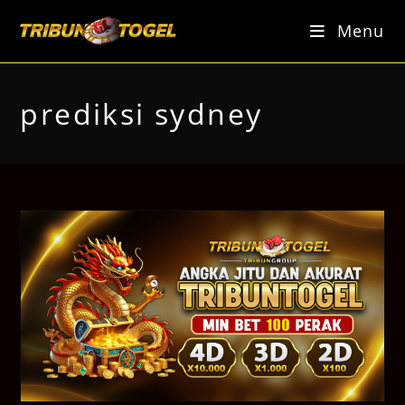
Skip
to
Menu
content
prediksi sydney