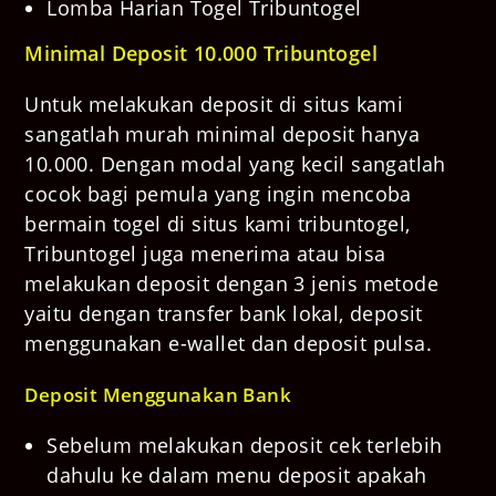
Lomba Harian Togel Tribuntogel
Minimal Deposit 10.000 Tribuntogel
Untuk melakukan deposit di situs kami
sangatlah murah minimal deposit hanya
10.000. Dengan modal yang kecil sangatlah
cocok bagi pemula yang ingin mencoba
bermain togel di situs kami tribuntogel,
Tribuntogel juga menerima atau bisa
melakukan deposit dengan 3 jenis metode
yaitu dengan transfer bank lokal, deposit
menggunakan e-wallet dan deposit pulsa.
Deposit Menggunakan Bank
Sebelum melakukan deposit cek terlebih
dahulu ke dalam menu deposit apakah