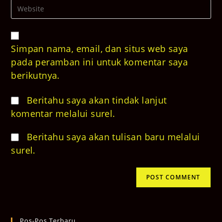
Enter
address
comment
your
to
website
comment
URL
(optional)
Simpan nama, email, dan situs web saya
pada peramban ini untuk komentar saya
berikutnya.
Beritahu saya akan tindak lanjut
komentar melalui surel.
Beritahu saya akan tulisan baru melalui
surel.
Pos-Pos Terbaru