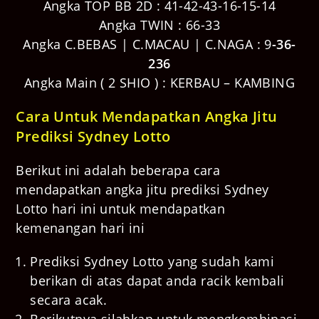
Angka TOP BB 2D : 41-42-43-16-15-14
Angka TWIN : 66-33
Angka C.BEBAS | C.MACAU | C.NAGA : 9
-36-
236
Angka Main ( 2 SHIO ) : KERBAU – KAMBING
Cara Untuk Mendapatkan Angka Jitu
Prediksi Sydney Lotto
Berikut ini adalah beberapa cara
mendapatkan angka jitu
prediksi
Sydney
Lotto
hari ini untuk mendapatkan
kemenangan hari ini
Prediksi
Sydney Lotto
yang sudah kami
berikan di atas dapat anda racik kembali
secara acak.
Berikutnya silahkan untuk mengkombinasi