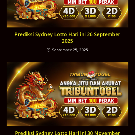
Prediksi Sydney Lotto Hari ini 26 September
2025
September 25, 2025
Prediksi Sydney Lotto Hari ini 30 November