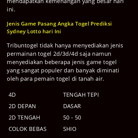
mendapatkan kemenangan yang besar hari
ini.
Jenis Game Pasang Angka Togel Prediksi
Sydney Lotto
hari Ini
Tribuntogel tidak hanya menyediakan jenis
permainan togel 2d/3d/4d saja namun
menyediakan beberapa jenis game togel
yang sangat populer dan banyak diminati
oleh para pemain togel di tanah air.
4D
TENGAH TEPI
2D DEPAN
DASAR
2D TENGAH
50 - 50
COLOK BEBAS
SHIO