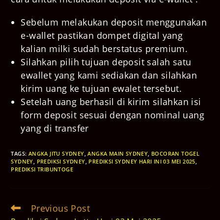
Sebelum melakukan deposit menggunakan
e-wallet pastikan dompet digital yang
kalian milki sudah berstatus premium.
Silahkan pilih tujuan deposit salah satu
ewallet yang kami sediakan dan silahkan
kirim uang ke tujuan ewalet tersebut.
Setelah uang berhasil di kirim silahkan isi
form deposit sesuai dengan nominal uang
yang di transfer
TAGS
:
ANGKA JITU SYDNEY
,
ANGKA MAIN SYDNEY
,
BOCORAN TOGEL
SYDNEY
,
PREDIKSI SYDNEY
,
PREDIKSI SYDNEY HARI INI 03 MEI 2025
,
PREDIKSI TRIBUNTOGE
Previous Post
Read
more