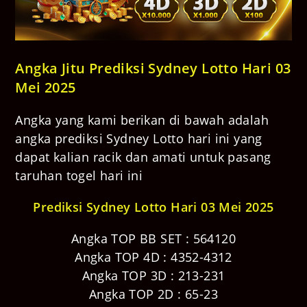
Angka Jitu Prediksi Sydney Lotto Hari 03
Mei 2025
Angka yang kami berikan di bawah adalah
angka prediksi Sydney Lotto hari ini yang
dapat kalian racik dan amati untuk pasang
taruhan togel hari ini
Prediksi Sydney Lotto Hari 03 Mei 2025
Angka TOP BB SET : 564120
Angka TOP 4D : 4352-4312
Angka TOP 3D : 213-231
Angka TOP 2D : 65-23