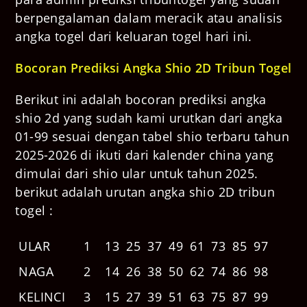
berpengalaman dalam meracik atau analisis
angka togel dari keluaran togel hari ini.
Bocoran Prediksi Angka Shio 2D Tribun Togel
Berikut ini adalah bocoran prediksi angka
shio 2d yang sudah kami urutkan dari angka
01-99 sesuai dengan tabel shio terbaru tahun
2025-2026 di ikuti dari kalender china yang
dimulai dari shio ular untuk tahun 2025.
berikut adalah urutan angka shio 2D tribun
togel :
ULAR
1
13
25
37
49
61
73
85
97
NAGA
2
14
26
38
50
62
74
86
98
KELINCI
3
15
27
39
51
63
75
87
99