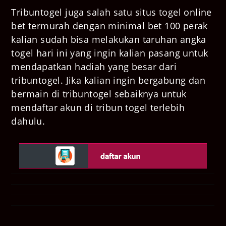
Tribuntogel juga salah satu situs togel online
bet termurah dengan minimal bet 100 perak
kalian sudah bisa melakukan taruhan angka
togel hari ini yang ingin kalian pasang untuk
mendapatkan hadiah yang besar dari
tribuntogel. Jika kalian ingin bergabung dan
bermain di tribuntogel sebaiknya untuk
mendaftar akun di tribun togel terlebih
dahulu.