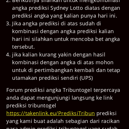
angka prediksi
Sydney Lotto
diatas dengan
prediksi angka yang kalian punya hari ini.
Jika angka prediksi di atas sudah di
kombinasi dengan angka prediksi kalian
hari ini silahkan untuk mencoba bet angka
tersebut.
jika kalian kurang yakin dengan hasil
kombinasi dengan angka di atas mohon
untuk di pertimbangkan kembali dan tetap
utamakan prediksi sendiri (UPS)
Forum prediksi angka Tribuntogel terpercaya
anda dapat mengunjungi langsung ke link
prediksi tribuntogel
https://takenlink.eu/PrediksiTribun
prediksi
yang kami buat adalah sebagian dari racikan
para admin prediksi tribuntogel yang sudah