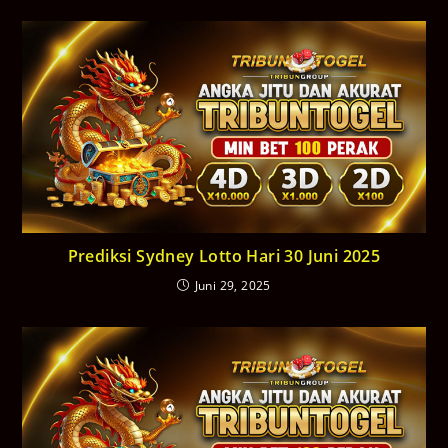
Prediksi Sydney Lotto Hari 30 Juni 2025
Juni 29, 2025