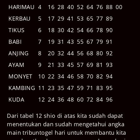
HARIMAU
4
16
28
40
52
64
76
88
00
KERBAU
5
17
29
41
53
65
77
89
TIKUS
6
18
30
42
54
66
78
90
BABI
7
19
31
43
55
67
79
91
ANJING
8
20
32
44
56
68
80
92
AYAM
9
21
33
45
57
69
81
93
MONYET
10
22
34
46
58
70
82
94
KAMBING
11
23
35
47
59
71
83
95
KUDA
12
24
36
48
60
72
84
96
Dari tabel 12 shio di atas kita sudah dapat
menentukan dan sudah mengetahui angka
main tribuntogel hari untuk membantu kita