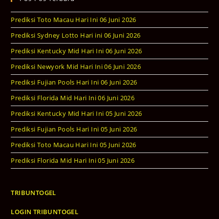
Prediksi Toto Macau Hari Ini 06 Juni 2026
Prediksi Sydney Lotto Hari ini 06 Juni 2026
Prediksi Kentucky Mid Hari Ini 06 Juni 2026
Prediksi Newyork Mid Hari Ini 06 Juni 2026
Prediksi Fujian Pools Hari Ini 06 Juni 2026
Prediksi Florida Mid Hari Ini 06 Juni 2026
Prediksi Kentucky Mid Hari Ini 05 Juni 2026
Prediksi Fujian Pools Hari Ini 05 Juni 2026
Prediksi Toto Macau Hari Ini 05 Juni 2026
Prediksi Florida Mid Hari Ini 05 Juni 2026
TRIBUNTOGEL
LOGIN TRIBUNTOGEL