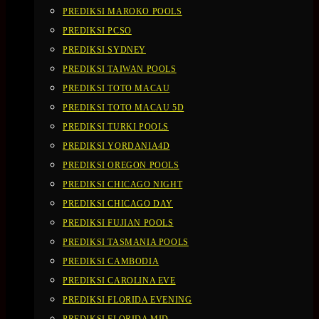
PREDIKSI MAROKO POOLS
PREDIKSI PCSO
PREDIKSI SYDNEY
PREDIKSI TAIWAN POOLS
PREDIKSI TOTO MACAU
PREDIKSI TOTO MACAU 5D
PREDIKSI TURKI POOLS
PREDIKSI YORDANIA4D
PREDIKSI OREGON POOLS
PREDIKSI CHICAGO NIGHT
PREDIKSI CHICAGO DAY
PREDIKSI FUJIAN POOLS
PREDIKSI TASMANIA POOLS
PREDIKSI CAMBODIA
PREDIKSI CAROLINA EVE
PREDIKSI FLORIDA EVENING