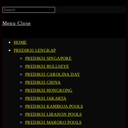
Press
website
Escape
Menu
Close
to
search
close
the
HOME
search
PREDIKSI LENGKAP
panel.
PREDIKSI SINGAPORE
PREDIKSI BULLSEYE
PREDIKSI CAROLINA DAY
PREDIKSI CHINA
PREDIKSI HONGKONG
PREDIKSI JAKARTA
PREDIKSI KAMBOJA POOLS
PREDIKSI LIBANON POOLS
PREDIKSI MAROKO POOLS