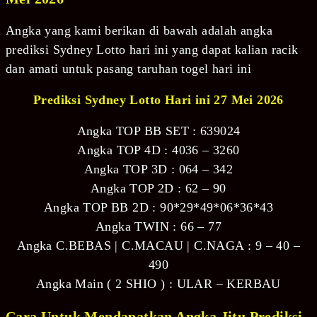
Angka yang kami berikan di bawah adalah angka
prediksi Sydney Lotto hari ini yang dapat kalian racik
dan amati untuk pasang taruhan togel hari ini
Prediksi Sydney Lotto Hari ini 27 Mei 2026
Angka TOP BB SET : 639024
Angka TOP 4D : 4036 – 3260
Angka TOP 3D : 064 – 342
Angka TOP 2D : 62 – 90
Angka TOP BB 2D : 90*29*49*06*36*43
Angka TWIN : 66 – 77
Angka C.BEBAS | C.MACAU | C.NAGA : 9 – 40 –
490
Angka Main ( 2 SHIO ) : ULAR – KERBAU
Cara Untuk Mendapatkan Angka Jitu Prediksi