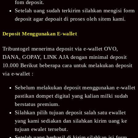
fom deposit.
Setelah uang sudah terkirim silahkan mengisi form
deposit agar depoait di proses oleh sitem kami.
Deposit Menggunakan E-wallet
Tribuntogel menerima deposit via e-wallet OVO,
DANA, GOPAY, LINK AJA dengan minimal deposit
10.000 Berikut beberapa cara untuk melakukan deposit
via e-wallet :
Sebelum melakukan deposit menggunakan e-wallet
pastikan dompet digital yang kalian milki sudah
berstatus premium.
Silahkan pilih tujuan deposit salah satu ewallet
yang kami sediakan dan silahkan kirim uang ke
tujuan ewalet tersebut.
Setelah uang berhasil di kirim silahkan isi form