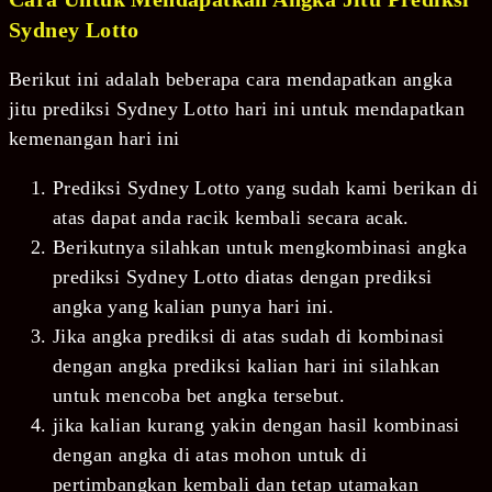
Sydney Lotto
Berikut ini adalah beberapa cara mendapatkan angka
jitu
prediksi
Sydney Lotto
hari ini untuk mendapatkan
kemenangan hari ini
Prediksi
Sydney Lotto
yang sudah kami berikan di
atas dapat anda racik kembali secara acak.
Berikutnya silahkan untuk mengkombinasi angka
prediksi
Sydney Lotto
diatas dengan prediksi
angka yang kalian punya hari ini.
Jika angka prediksi di atas sudah di kombinasi
dengan angka prediksi kalian hari ini silahkan
untuk mencoba bet angka tersebut.
jika kalian kurang yakin dengan hasil kombinasi
dengan angka di atas mohon untuk di
pertimbangkan kembali dan tetap utamakan