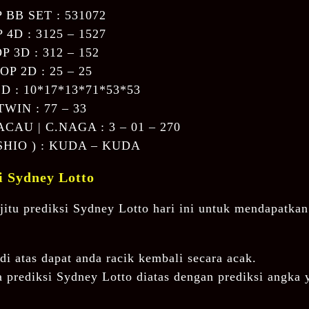
 BB SET : 531072
 4D : 3125 – 1527
P 3D : 312 – 152
OP 2D : 25 – 25
D : 10*17*13*71*53*53
TWIN : 77 – 33
CAU | C.NAGA : 3 – 01 – 270
 SHIO ) : KUDA – KUDA
i Sydney Lotto
jitu
prediksi
Sydney Lotto
hari ini untuk mendapatkan
i atas dapat anda racik kembali secara acak.
a prediksi
Sydney Lotto
diatas dengan prediksi angka 