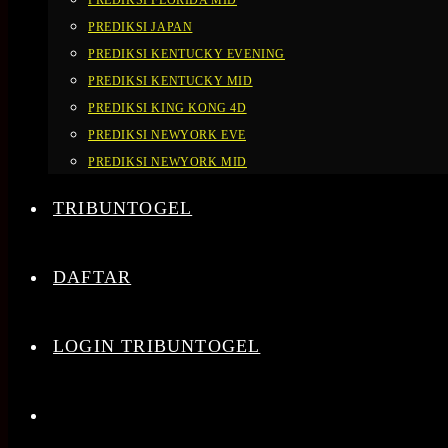
PREDIKSI FLORIDA MID
PREDIKSI JAPAN
PREDIKSI KENTUCKY EVENING
PREDIKSI KENTUCKY MID
PREDIKSI KING KONG 4D
PREDIKSI NEWYORK EVE
PREDIKSI NEWYORK MID
TRIBUNTOGEL
DAFTAR
LOGIN TRIBUNTOGEL
Toggle