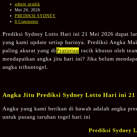
Post
admin predik
author:
Post
Mei 20, 2026
published:
Post
PREDIKSI SYDNEY
category:
Post
0 Comments
comments:
Prediksi Sydney Lotto Hari ini 21 Mei 2026 dapat la
yang kami update setiap harinya. Prediksi Angka Main
(buka
paling akurat yang di
Pratinjau
racik khusus oleh tea
di
mendapatkan angka jitu hari ini? Jika belum mendapat
tab
angka tribuntogel.
baru)
Angka Jitu Prediksi Sydney Lotto Hari ini 21
Angka yang kami berikan di bawah adalah angka predi
untuk pasang taruhan togel hari ini
Prediksi Sydney L