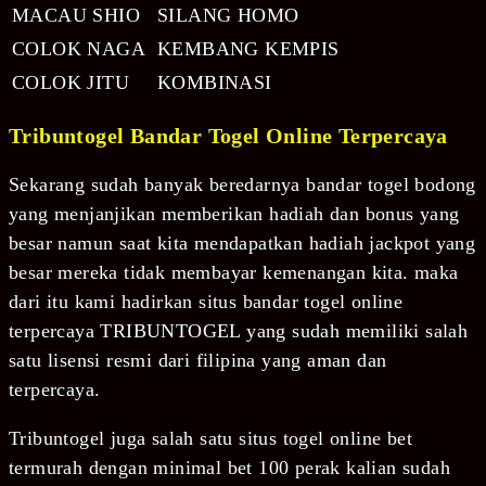
MACAU SHIO
SILANG HOMO
COLOK NAGA
KEMBANG KEMPIS
COLOK JITU
KOMBINASI
Tribuntogel Bandar Togel Online Terpercaya
Sekarang sudah banyak beredarnya bandar togel bodong
yang menjanjikan memberikan hadiah dan bonus yang
besar namun saat kita mendapatkan hadiah jackpot yang
besar mereka tidak membayar kemenangan kita. maka
dari itu kami hadirkan situs bandar togel online
terpercaya TRIBUNTOGEL yang sudah memiliki salah
satu lisensi resmi dari filipina yang aman dan
terpercaya.
Tribuntogel juga salah satu situs togel online bet
termurah dengan minimal bet 100 perak kalian sudah