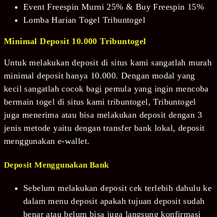
Event Freespin Murni 25% & Buy Freespin 15%
Lomba Harian Togel Tribuntogel
Minimal Deposit 10.000 Tribuntogel
Untuk melakukan deposit di situs kami sangatlah murah
minimal deposit hanya 10.000. Dengan modal yang
kecil sangatlah cocok bagi pemula yang ingin mencoba
bermain togel di situs kami tribuntogel, Tribuntogel
juga menerima atau bisa melakukan deposit dengan 3
jenis metode yaitu dengan transfer bank lokal, deposit
menggunakan e-wallet.
Deposit Menggunakan Bank
Sebelum melakukan deposit cek terlebih dahulu ke
dalam menu deposit apakah tujuan deposit sudah
benar atau belum bisa juga langsung konfirmasi