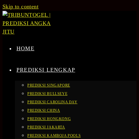
Skip to content
HOME
PREDIKSI LENGKAP
PREDIKSI SINGAPORE
PREDIKSI BULLSEYE
PREDIKSI CAROLINA DAY
PREDIKSI CHINA
PREDIKSI HONGKONG
PREDIKSI JAKARTA
PREDIKSI KAMBOJA POOLS