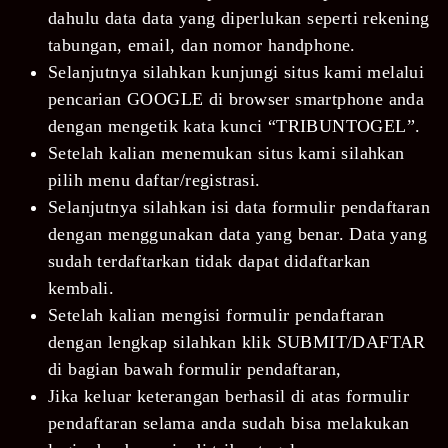
dahulu data data yang diperlukan seperti rekening
tabungan, email, dan nomor handphone.
Selanjutnya silahkan kunjungi situs kami melalui
pencarian GOOGLE di browser smartphone anda
dengan mengetik kata kunci “TRIBUNTOGEL”.
Setelah kalian menemukan situs kami silahkan
pilih menu daftar/registrasi.
Selanjutnya silahkan isi data formulir pendaftaran
dengan menggunakan data yang benar. Data yang
sudah terdaftarkan tidak dapat didaftarkan
kembali.
Setelah kalian mengisi formulir pendaftaran
dengan lengkap silahkan klik SUBMIT/DAFTAR
di bagian bawah formulir pendaftaran,
Jika keluar keterangan berhasil di atas formulir
pendaftaran selama anda sudah bisa melakukan