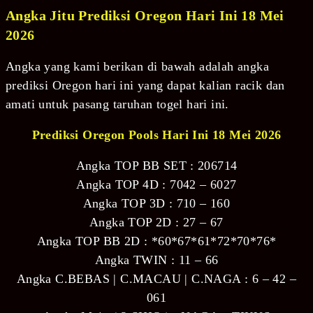
Angka Jitu Prediksi Oregon Hari Ini 18 Mei
2026
Angka yang kami berikan di bawah adalah angka
prediksi Oregon hari ini yang dapat kalian racik dan
amati untuk pasang taruhan togel hari ini.
Prediksi Oregon Pools Hari Ini 18 Mei 2026
Angka TOP BB SET : 206714
Angka TOP 4D : 7042 – 6027
Angka TOP 3D : 710 – 160
Angka TOP 2D : 27 – 67
Angka TOP BB 2D : *60*67*61*72*70*76*
Angka TWIN : 11 – 66
Angka C.BEBAS | C.MACAU | C.NAGA : 6 – 42 –
061