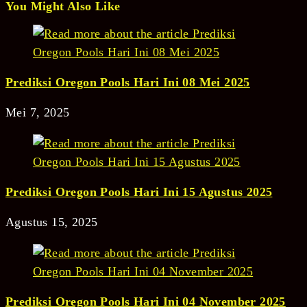
You Might Also Like
Prediksi Oregon Pools Hari Ini 08 Mei 2025
Mei 7, 2025
Prediksi Oregon Pools Hari Ini 15 Agustus 2025
Agustus 15, 2025
Prediksi Oregon Pools Hari Ini 04 November 2025