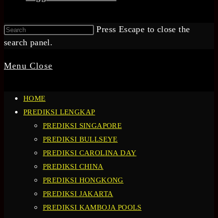
Press Escape to close the
search panel.
Menu
Close
HOME
PREDIKSI LENGKAP
PREDIKSI SINGAPORE
PREDIKSI BULLSEYE
PREDIKSI CAROLINA DAY
PREDIKSI CHINA
PREDIKSI HONGKONG
PREDIKSI JAKARTA
PREDIKSI KAMBOJA POOLS