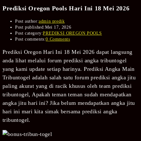
Prediksi Oregon Pools Hari Ini 18 Mei 2026
Post author:
admin predik
Post published:
Mei 17, 2026
Post category:
PREDIKSI OREGON POOLS
Post comments:
0 Comments
Prediksi Oregon Hari Ini 18 Mei 2026 dapat langsung
anda lihat melalui forum prediksi angka tribuntogel
yang kami update setiap harinya. Prediksi Angka Main
Tribuntogel adalah salah satu forum prediksi angka jitu
paling akurat yang di racik khusus oleh team prediksi
tribuntogel, Apakah teman teman sudah mendapatkan
angka jitu hari ini? Jika belum mendapatkan angka jitu
hari ini mari kita simak bersama prediksi angka
tribuntogel.