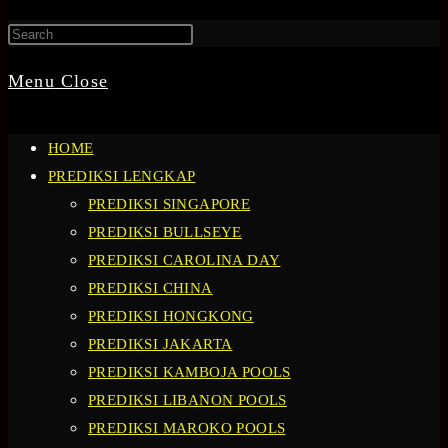
Press
website
Escape
Menu
Close
to
search
close
the
HOME
search
PREDIKSI LENGKAP
panel.
PREDIKSI SINGAPORE
PREDIKSI BULLSEYE
PREDIKSI CAROLINA DAY
PREDIKSI CHINA
PREDIKSI HONGKONG
PREDIKSI JAKARTA
PREDIKSI KAMBOJA POOLS
PREDIKSI LIBANON POOLS
PREDIKSI MAROKO POOLS