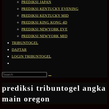
PREDIKSI JAPAN
PREDIKSI KENTUCKY EVENING
PREDIKSI KENTUCKY MID
PREDIKSI KING KONG 4D
PREDIKSI NEWYORK EVE
PREDIKSI NEWYORK MID
TRIBUNTOGEL
DAFTAR
LOGIN TRIBUNTOGEL
Toggle
website
Search
search
this
prediksi tribuntogel angka
website
main oregon