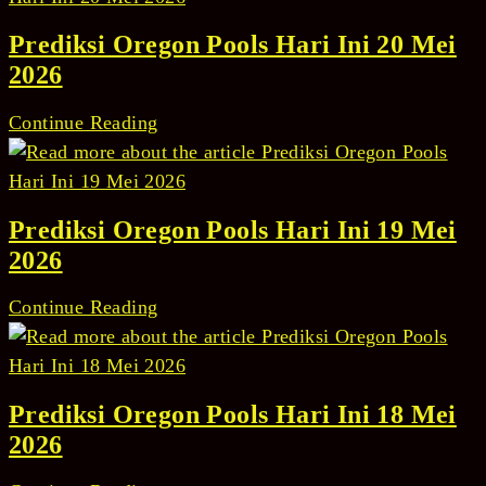
Hari
Prediksi Oregon Pools Hari Ini 20 Mei
Ini
2026
21
Mei
Prediksi
Continue Reading
2026
Oregon
Pools
Hari
Prediksi Oregon Pools Hari Ini 19 Mei
Ini
2026
20
Mei
Prediksi
Continue Reading
2026
Oregon
Pools
Hari
Prediksi Oregon Pools Hari Ini 18 Mei
Ini
2026
19
Mei