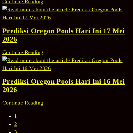
Prediksi
Continue Reading
2026
Oregon
Pools
Hari
Prediksi Oregon Pools Hari Ini 17 Mei
Ini
2026
18
Mei
Prediksi
Continue Reading
2026
Oregon
Pools
Hari
Prediksi Oregon Pools Hari Ini 16 Mei
Ini
2026
17
Mei
Prediksi
Continue Reading
2026
Oregon
1
Pools
2
Hari
3