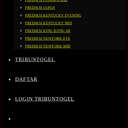
PREDIKSI FLORIDA MID
PREDIKSI JAPAN
PREDIKSI KENTUCKY EVENING
PREDIKSI KENTUCKY MID
PREDIKSI KING KONG 4D
PREDIKSI NEWYORK EVE
PREDIKSI NEWYORK MID
TRIBUNTOGEL
DAFTAR
LOGIN TRIBUNTOGEL
Toggle