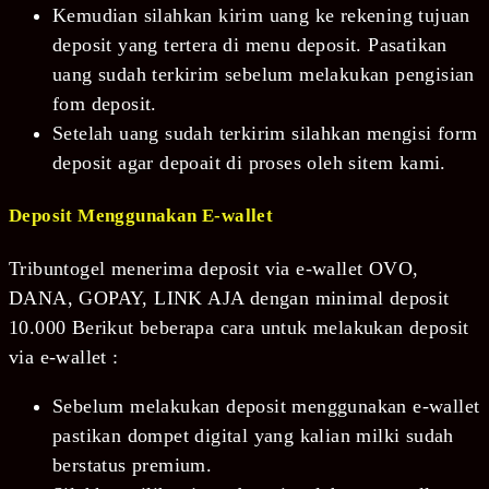
Kemudian silahkan kirim uang ke rekening tujuan
deposit yang tertera di menu deposit. Pasatikan
uang sudah terkirim sebelum melakukan pengisian
fom deposit.
Setelah uang sudah terkirim silahkan mengisi form
deposit agar depoait di proses oleh sitem kami.
Deposit Menggunakan E-wallet
Tribuntogel menerima deposit via e-wallet OVO,
DANA, GOPAY, LINK AJA dengan minimal deposit
10.000 Berikut beberapa cara untuk melakukan deposit
via e-wallet :
Sebelum melakukan deposit menggunakan e-wallet
pastikan dompet digital yang kalian milki sudah
berstatus premium.