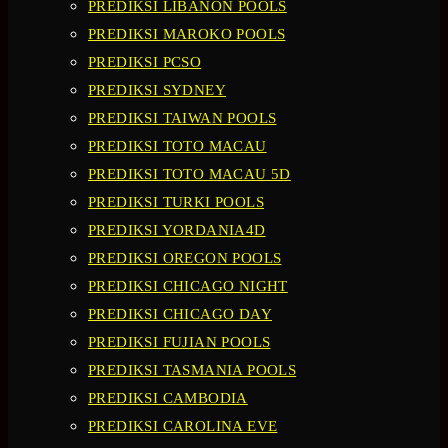
PREDIKSI LIBANON POOLS
PREDIKSI MAROKO POOLS
PREDIKSI PCSO
PREDIKSI SYDNEY
PREDIKSI TAIWAN POOLS
PREDIKSI TOTO MACAU
PREDIKSI TOTO MACAU 5D
PREDIKSI TURKI POOLS
PREDIKSI YORDANIA4D
PREDIKSI OREGON POOLS
PREDIKSI CHICAGO NIGHT
PREDIKSI CHICAGO DAY
PREDIKSI FUJIAN POOLS
PREDIKSI TASMANIA POOLS
PREDIKSI CAMBODIA
PREDIKSI CAROLINA EVE