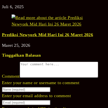
Juli 6, 2025
Prediksi Newyork Mid Hari Ini 26 Maret 2026
Maret 25, 2026
Tinggalkan Balasan
Comment
Enter your name or username to comment
Enter your email address to comment