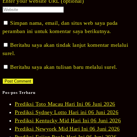
Enter your website URL (optional)
Simpan nama, email, dan situs web saya pada
peramban ini untuk komentar saya berikutnya.
Beritahu saya akan tindak lanjut komentar melalui
surel.
Beritahu saya akan tulisan baru melalui surel.
Pos-pos Terbaru
Prediksi Toto Macau Hari Ini 06 Juni 2026
Prediksi Sydney Lotto Hari ini 06 Juni 2026
Prediksi Kentucky Mid Hari Ini 06 Juni 2026
Prediksi Newyork Mid Hari Ini 06 Juni 2026
Prediksi Fujian Pools Hari Ini 06 Juni 2026