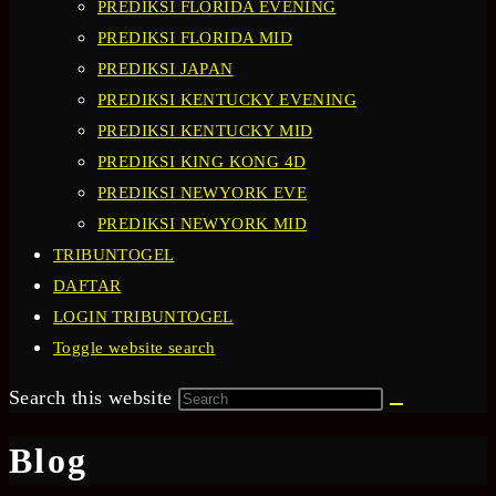
PREDIKSI FLORIDA EVENING
PREDIKSI FLORIDA MID
PREDIKSI JAPAN
PREDIKSI KENTUCKY EVENING
PREDIKSI KENTUCKY MID
PREDIKSI KING KONG 4D
PREDIKSI NEWYORK EVE
PREDIKSI NEWYORK MID
TRIBUNTOGEL
DAFTAR
LOGIN TRIBUNTOGEL
Toggle website search
Search this website
Blog