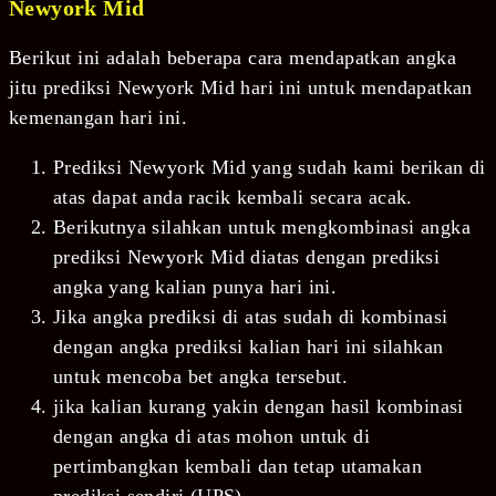
Newyork Mid
Berikut ini adalah beberapa cara mendapatkan angka
jitu
prediksi
Newyork Mid
hari ini untuk mendapatkan
kemenangan hari ini.
Prediksi
Newyork Mid
yang sudah kami berikan di
atas dapat anda racik kembali secara acak.
Berikutnya silahkan untuk mengkombinasi angka
prediksi
Newyork Mid
diatas dengan prediksi
angka yang kalian punya hari ini.
Jika angka prediksi di atas sudah di kombinasi
dengan angka prediksi kalian hari ini silahkan
untuk mencoba bet angka tersebut.
jika kalian kurang yakin dengan hasil kombinasi
dengan angka di atas mohon untuk di
pertimbangkan kembali dan tetap utamakan
prediksi sendiri (UPS)