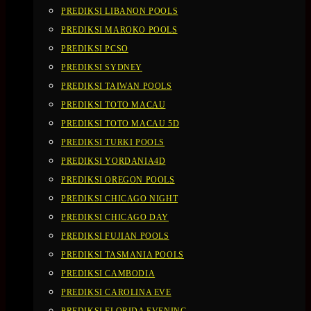
PREDIKSI LIBANON POOLS
PREDIKSI MAROKO POOLS
PREDIKSI PCSO
PREDIKSI SYDNEY
PREDIKSI TAIWAN POOLS
PREDIKSI TOTO MACAU
PREDIKSI TOTO MACAU 5D
PREDIKSI TURKI POOLS
PREDIKSI YORDANIA4D
PREDIKSI OREGON POOLS
PREDIKSI CHICAGO NIGHT
PREDIKSI CHICAGO DAY
PREDIKSI FUJIAN POOLS
PREDIKSI TASMANIA POOLS
PREDIKSI CAMBODIA
PREDIKSI CAROLINA EVE