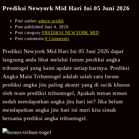
Prediksi Newyork Mid Hari Ini 05 Juni 2026
Post author:
admin predik
Post published:
Juni 4, 2026
Post category:
PREDIKSI NEWYORK MID
Post comments:
0 Comments
Prediksi Newyork Mid Hari Ini 05 Juni 2026 dapat
langsung anda lihat melalui forum prediksi angka
tribuntogel yang kami update setiap harinya. Prediksi
Angka Main Tribuntogel adalah salah satu forum
prediksi angka jitu paling akurat yang di racik khusus
oleh team prediksi tribuntogel, Apakah teman teman
sudah mendapatkan angka jitu hari ini? Jika belum
mendapatkan angka jitu hari ini mari kita simak
bersama prediksi angka tribuntogel.