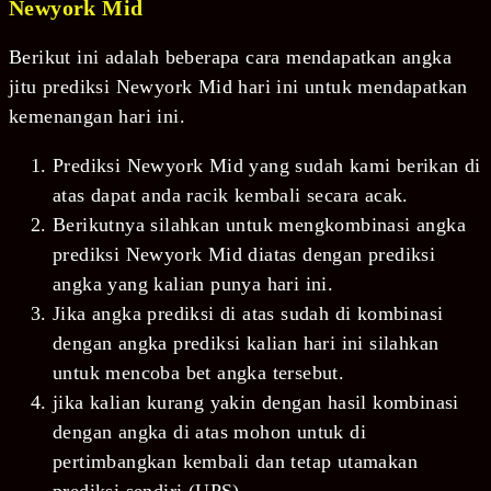
Newyork Mid
Berikut ini adalah beberapa cara mendapatkan angka
jitu
prediksi
Newyork Mid
hari ini untuk mendapatkan
kemenangan hari ini.
Prediksi
Newyork Mid
yang sudah kami berikan di
atas dapat anda racik kembali secara acak.
Berikutnya silahkan untuk mengkombinasi angka
prediksi
Newyork Mid
diatas dengan prediksi
angka yang kalian punya hari ini.
Jika angka prediksi di atas sudah di kombinasi
dengan angka prediksi kalian hari ini silahkan
untuk mencoba bet angka tersebut.
jika kalian kurang yakin dengan hasil kombinasi
dengan angka di atas mohon untuk di
pertimbangkan kembali dan tetap utamakan
prediksi sendiri (UPS)