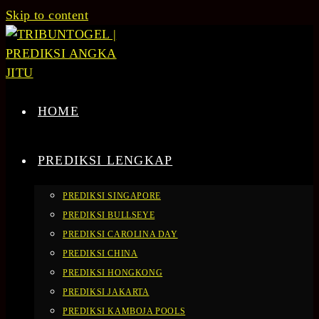
Skip to content
HOME
PREDIKSI LENGKAP
PREDIKSI SINGAPORE
PREDIKSI BULLSEYE
PREDIKSI CAROLINA DAY
PREDIKSI CHINA
PREDIKSI HONGKONG
PREDIKSI JAKARTA
PREDIKSI KAMBOJA POOLS