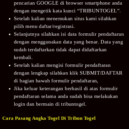
pencarian GOOGLE di browser smartphone anda
dengan mengetik kata kunci “TRIBUNTOGEL”.
Setelah kalian menemukan situs kami silahkan
pilih menu daftar/registrasi.
Selanjutnya silahkan isi data formulir pendaftaran
dengan menggunakan data yang benar. Data yang
sudah terdaftarkan tidak dapat didaftarkan
kembali.
Setelah kalian mengisi formulir pendaftaran
dengan lengkap silahkan klik SUBMIT/DAFTAR
di bagian bawah formulir pendaftaran,
Jika keluar keterangan berhasil di atas formulir
pendaftaran selama anda sudah bisa melakukan
login dan bermain di tribuntogel.
Cara Pasang Angka Togel Di Tribun Togel