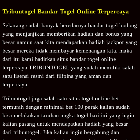
Tribuntogel Bandar Togel Online Terpercaya
Sekarang sudah banyak beredarnya bandar togel bodong
yang menjanjikan memberikan hadiah dan bonus yang
besar namun saat kita mendapatkan hadiah jackpot yang
besar mereka tidak membayar kemenangan kita. maka
dari itu kami hadirkan situs bandar togel online
terpercaya TRIBUNTOGEL yang sudah memiliki salah
satu lisensi resmi dari filipina yang aman dan
terpercaya.
Tribuntogel juga salah satu situs togel online bet
termurah dengan minimal bet 100 perak kalian sudah
bisa melakukan taruhan angka togel hari ini yang ingin
kalian pasang untuk mendapatkan hadiah yang besar
dari tribuntogel. Jika kalian ingin bergabung dan