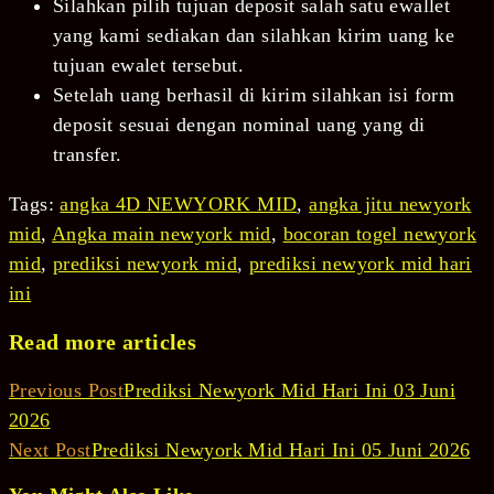
Silahkan pilih tujuan deposit salah satu ewallet
yang kami sediakan dan silahkan kirim uang ke
tujuan ewalet tersebut.
Setelah uang berhasil di kirim silahkan isi form
deposit sesuai dengan nominal uang yang di
transfer.
Tags
:
angka 4D NEWYORK MID
,
angka jitu newyork
mid
,
Angka main newyork mid
,
bocoran togel newyork
mid
,
prediksi newyork mid
,
prediksi newyork mid hari
ini
Read more articles
Previous Post
Prediksi Newyork Mid Hari Ini 03 Juni
2026
Next Post
Prediksi Newyork Mid Hari Ini 05 Juni 2026