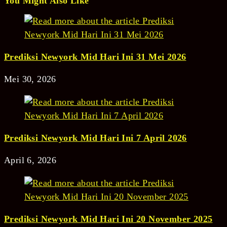
You Might Also Like
Prediksi Newyork Mid Hari Ini 31 Mei 2026
Mei 30, 2026
Prediksi Newyork Mid Hari Ini 7 April 2026
April 6, 2026
Prediksi Newyork Mid Hari Ini 20 November 2025