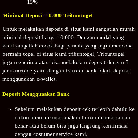
15%
Minimal Deposit 10.000 Tribuntogel
Untuk melakukan deposit di situs kami sangatlah murah
minimal deposit hanya 10.000. Dengan modal yang
kecil sangatlah cocok bagi pemula yang ingin mencoba
bermain togel di situs kami tribuntogel, Tribuntogel
juga menerima atau bisa melakukan deposit dengan 3
jenis metode yaitu dengan transfer bank lokal, deposit
menggunakan e-wallet.
Deposit Menggunakan Bank
Sebelum melakukan deposit cek terlebih dahulu ke
dalam menu deposit apakah tujuan deposit sudah
benar atau belum bisa juga langsung konfirmasi
dengan costumer service kami.