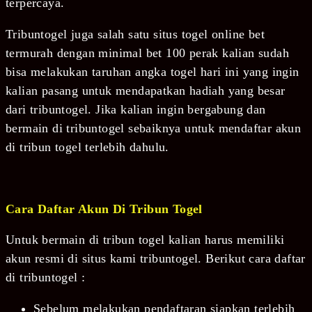
terpercaya.
Tribuntogel juga salah satu situs togel online bet
termurah dengan minimal bet 100 perak kalian sudah
bisa melakukan taruhan angka togel hari ini yang ingin
kalian pasang untuk mendapatkan hadiah yang besar
dari tribuntogel. Jika kalian ingin bergabung dan
bermain di tribuntogel sebaiknya untuk mendaftar akun
di tribun togel terlebih dahulu.
Cara Daftar Akun Di Tribun Togel
Untuk bermain di tribun togel kalian harus memiliki
akun resmi di situs kami tribuntogel. Berikut cara daftar
di tribuntogel :
Sebelum melakukan pendaftaran siapkan terlebih