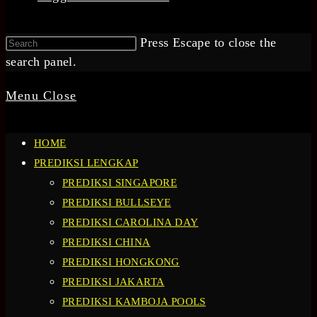
Press Escape to close the
search panel.
Menu
Close
HOME
PREDIKSI LENGKAP
PREDIKSI SINGAPORE
PREDIKSI BULLSEYE
PREDIKSI CAROLINA DAY
PREDIKSI CHINA
PREDIKSI HONGKONG
PREDIKSI JAKARTA
PREDIKSI KAMBOJA POOLS