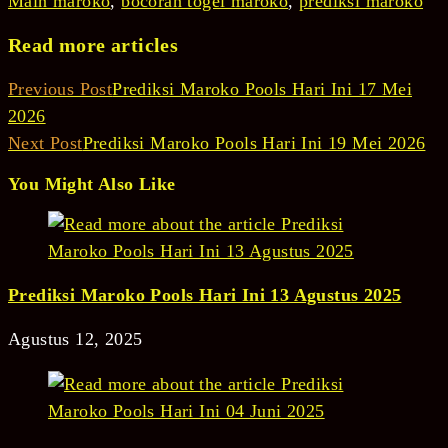
Main maroko
,
bocoran togel maroko
,
prediksi maroko
Read more articles
Previous Post
Prediksi Maroko Pools Hari Ini 17 Mei
2026
Next Post
Prediksi Maroko Pools Hari Ini 19 Mei 2026
You Might Also Like
Prediksi Maroko Pools Hari Ini 13 Agustus 2025
Agustus 12, 2025