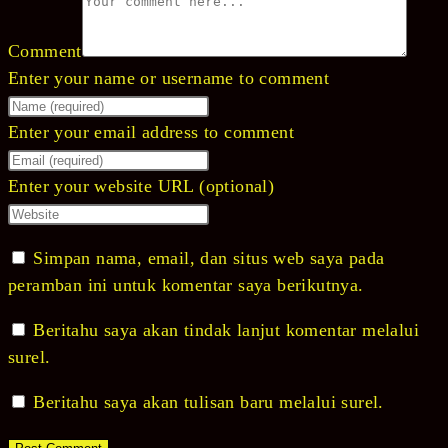
Comment
Enter your name or username to comment
Enter your email address to comment
Enter your website URL (optional)
Simpan nama, email, dan situs web saya pada
peramban ini untuk komentar saya berikutnya.
Beritahu saya akan tindak lanjut komentar melalui
surel.
Beritahu saya akan tulisan baru melalui surel.