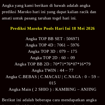
Angka yang kami berikan di bawah adalah angka
prediksi Maroko hari ini yang dapat kalian racik dan
amati untuk pasang taruhan togel hari ini.
Prediksi Maroko Pools Hari Ini 18 Mei 2026
Angka TOP BB SET : 506971
Angka TOP 4D : 7061 – 5976
Angka TOP 3D : 079 – 175
Angka TOP 2D : 60 – 09
Angka TOP BB 2D : 70*71*76*07*16*79
Angka TWIN : 44 – 77
Angka C.BEBAS | C.MACAU | C.NAGA : 0 – 59 –
015
Angka Main ( 2 SHIO ) : KAMBING – ANJING
Berikut ini adalah beberapa cara mendapatkan angka