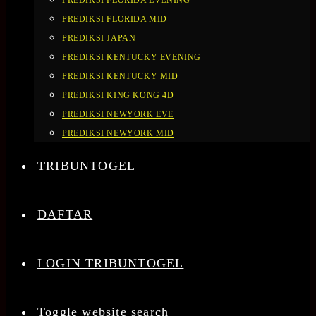
PREDIKSI FLORIDA EVENING
PREDIKSI FLORIDA MID
PREDIKSI JAPAN
PREDIKSI KENTUCKY EVENING
PREDIKSI KENTUCKY MID
PREDIKSI KING KONG 4D
PREDIKSI NEWYORK EVE
PREDIKSI NEWYORK MID
TRIBUNTOGEL
DAFTAR
LOGIN TRIBUNTOGEL
Toggle website search