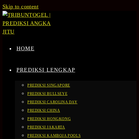
Skip to content
HOME
PREDIKSI LENGKAP
PREDIKSI SINGAPORE
PREDIKSI BULLSEYE
PREDIKSI CAROLINA DAY
PREDIKSI CHINA
PREDIKSI HONGKONG
PREDIKSI JAKARTA
PREDIKSI KAMBOJA POOLS