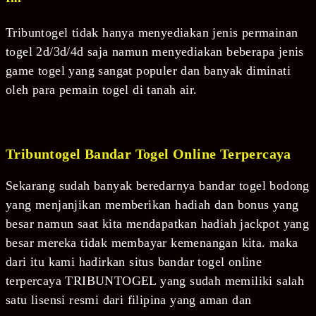
Tribuntogel tidak hanya menyediakan jenis permainan
togel 2d/3d/4d saja namun menyediakan beberapa jenis
game togel yang sangat populer dan banyak diminati
oleh para pemain togel di tanah air.
Tribuntogel Bandar Togel Online Terpercaya
Sekarang sudah banyak beredarnya bandar togel bodong
yang menjanjikan memberikan hadiah dan bonus yang
besar namun saat kita mendapatkan hadiah jackpot yang
besar mereka tidak membayar kemenangan kita. maka
dari itu kami hadirkan situs bandar togel online
terpercaya TRIBUNTOGEL yang sudah memiliki salah
satu lisensi resmi dari filipina yang aman dan