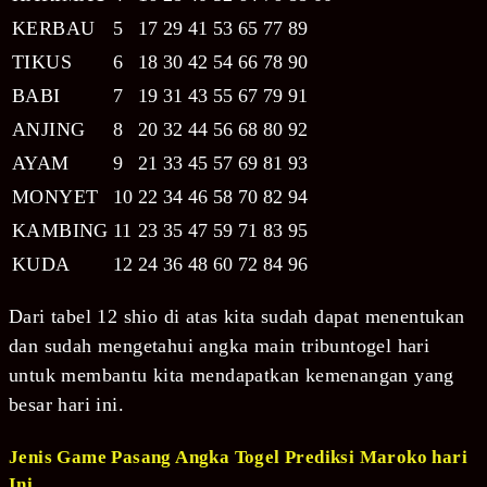
KERBAU
5
17
29
41
53
65
77
89
TIKUS
6
18
30
42
54
66
78
90
BABI
7
19
31
43
55
67
79
91
ANJING
8
20
32
44
56
68
80
92
AYAM
9
21
33
45
57
69
81
93
MONYET
10
22
34
46
58
70
82
94
KAMBING
11
23
35
47
59
71
83
95
KUDA
12
24
36
48
60
72
84
96
Dari tabel 12 shio di atas kita sudah dapat menentukan
dan sudah mengetahui angka main tribuntogel hari
untuk membantu kita mendapatkan kemenangan yang
besar hari ini.
Jenis Game Pasang Angka Togel Prediksi
Maroko
hari
Ini