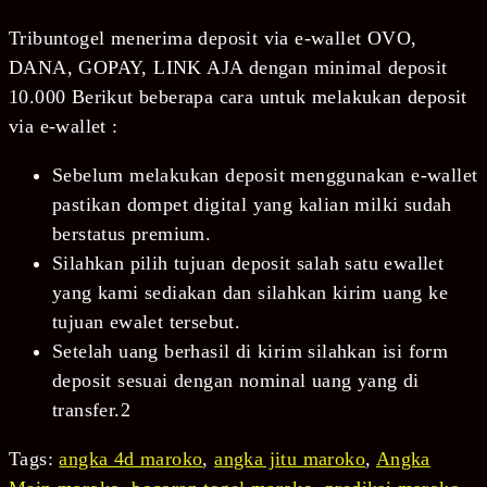
Tribuntogel menerima deposit via e-wallet OVO,
DANA, GOPAY, LINK AJA dengan minimal deposit
10.000 Berikut beberapa cara untuk melakukan deposit
via e-wallet :
Sebelum melakukan deposit menggunakan e-wallet
pastikan dompet digital yang kalian milki sudah
berstatus premium.
Silahkan pilih tujuan deposit salah satu ewallet
yang kami sediakan dan silahkan kirim uang ke
tujuan ewalet tersebut.
Setelah uang berhasil di kirim silahkan isi form
deposit sesuai dengan nominal uang yang di
transfer.2
Tags
:
angka 4d maroko
,
angka jitu maroko
,
Angka