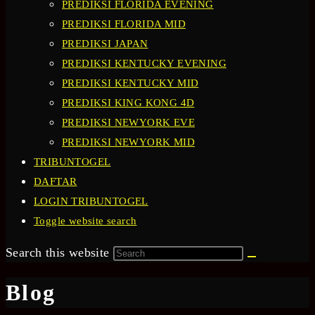
PREDIKSI FLORIDA EVENING
PREDIKSI FLORIDA MID
PREDIKSI JAPAN
PREDIKSI KENTUCKY EVENING
PREDIKSI KENTUCKY MID
PREDIKSI KING KONG 4D
PREDIKSI NEWYORK EVE
PREDIKSI NEWYORK MID
TRIBUNTOGEL
DAFTAR
LOGIN TRIBUNTOGEL
Toggle website search
Search this website
Blog