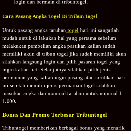
login dan bermain di tribuntogel.
Cara Pasang Angka Togel Di Tribun Togel
Untuk pasang angka taruhan
togel
hari ini sangatlah
mudah untuk di lakukan hal yang pertama sebelum
melakukan pembelian angka pastikan kalian sudah
memiliki akun di tribun togel jika sudah memiliki akun
silahkan langsung login dan pilih pasaran togel yang
ingin kalian bet. Selanjutnya silahkan pilih jenis
permainan yang kalian ingin pasang atau taruhkan hari
ini setelah memilih jenis permainan togel silahkan
masukan angka dan nominal taruhan untuk nominal 1 =
1.000.
Bonus Dan Promo Terbesar Tribuntogel
Tribuntogel memberikan berbagai bonus yang menarik