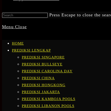
Press Escape to close the sear
Menu
Close
HOME
PREDIKSI LENGKAP
PREDIKSI SINGAPORE
PREDIKSI BULLSEYE
PREDIKSI CAROLINA DAY
PREDIKSI CHINA
PREDIKSI HONGKONG
PREDIKSI JAKARTA
PREDIKSI KAMBOJA POOLS
PREDIKSI LIBANON POOLS