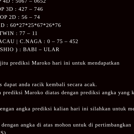
 4D : 5067 – 0652
P 3D : 427 – 746
OP 2D : 56 – 74
D : 60*27*25*67*26*76
TWIN : 77 – 11
CAU | C.NAGA : 0 – 75 – 452
 SHIO ) : BABI – ULAR
jitu
prediksi
Maroko
hari ini untuk mendapatkan
s dapat anda racik kembali secara acak.
a prediksi
Maroko
diatas dengan prediksi angka yang k
dengan angka prediksi kalian hari ini silahkan untuk 
i dengan angka di atas mohon untuk di pertimbangkan
PS)