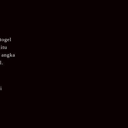
togel
itu
n angka
l.
i