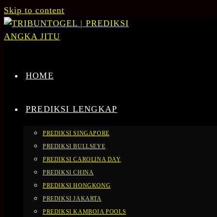
Skip to content
HOME
PREDIKSI LENGKAP
PREDIKSI SINGAPORE
PREDIKSI BULLSEYE
PREDIKSI CAROLINA DAY
PREDIKSI CHINA
PREDIKSI HONGKONG
PREDIKSI JAKARTA
PREDIKSI KAMBOJA POOLS