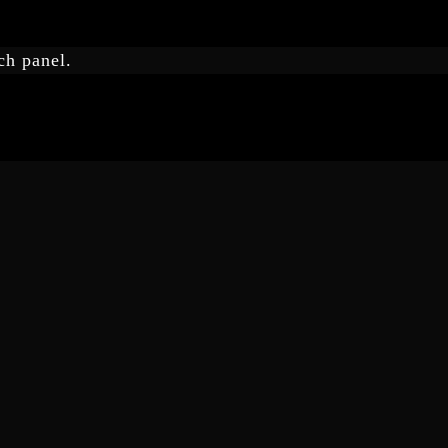
ch panel.