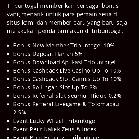
Tribuntogel memberikan berbagai bonus
yang menarik untuk para pemain setia di
situs kami dan member baru yang baru saja
melakukan pendaftarn akun di tribuntogel.
Bonus New Member Tribuntogel 10%
Bonus Deposit Harian 5%
Bonus Download Aplikasi Tribuntogel
Bonus Cashback Live Casino Up To 10%
Bonus Cashback Slot Games Up To 10%
Bonus Rollingan Slot Up To 3%
Bonus Referral Slot Seumur Hidup 0.2%
Bonus Refferal Livegame & Totomacau
2.5%
Event Lucky Wheel Tribuntogel
Event Petir Kakek Zeus & Inces
Event Bom Bonanza Tribuntogel