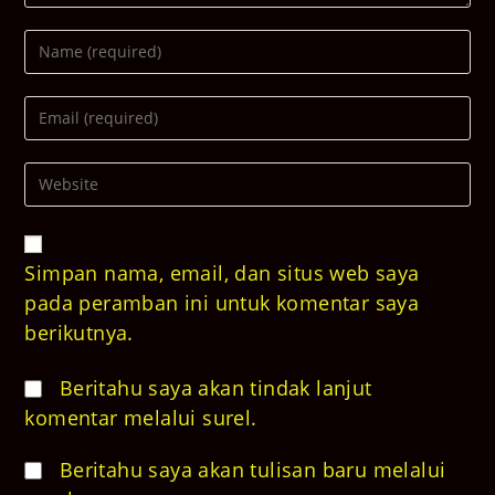
Enter
your
name
Enter
or
your
username
email
to
Enter
address
comment
your
to
website
comment
URL
(optional)
Simpan nama, email, dan situs web saya
pada peramban ini untuk komentar saya
berikutnya.
Beritahu saya akan tindak lanjut
komentar melalui surel.
Beritahu saya akan tulisan baru melalui