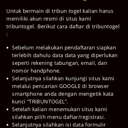
Untuk bermain di tribun togel kalian harus
memiliki akun resmi di situs kami
tribuntogel. Berikut cara daftar di tribuntogel
:
Sebelum melakukan pendaftaran siapkan
terlebih dahulu data data yang diperlukan
seperti rekening tabungan, email, dan
nomor handphone.
Selanjutnya silahkan kunjungi situs kami
melalui pencarian GOOGLE di browser
smartphone anda dengan mengetik kata
kunci “TRIBUNTOGEL”.
Setelah kalian menemukan situs kami
silahkan pilih menu daftar/registrasi.
Selanjutnya silahkan isi data formulir