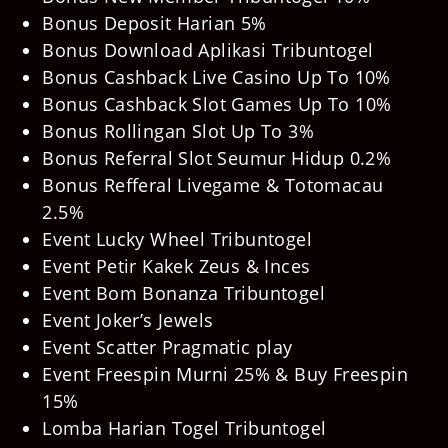
Bonus Deposit Harian 5%
Bonus Download Aplikasi Tribuntogel
Bonus Cashback Live Casino Up To 10%
Bonus Cashback Slot Games Up To 10%
Bonus Rollingan Slot Up To 3%
Bonus Referral Slot Seumur Hidup 0.2%
Bonus Refferal Livegame & Totomacau
2.5%
Event Lucky Wheel Tribuntogel
Event Petir Kakek Zeus & Inces
Event Bom Bonanza Tribuntogel
Event Joker’s Jewels
Event Scatter Pragmatic play
Event Freespin Murni 25% & Buy Freespin
15%
Lomba Harian Togel Tribuntogel