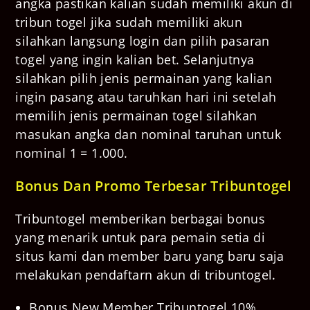
angka pastikan kalian sudah memiliki akun di
tribun togel jika sudah memiliki akun
silahkan langsung login dan pilih pasaran
togel yang ingin kalian bet. Selanjutnya
silahkan pilih jenis permainan yang kalian
ingin pasang atau taruhkan hari ini setelah
memilih jenis permainan togel silahkan
masukan angka dan nominal taruhan untuk
nominal 1 = 1.000.
Bonus Dan Promo Terbesar Tribuntogel
Tribuntogel memberikan berbagai bonus
yang menarik untuk para pemain setia di
situs kami dan member baru yang baru saja
melakukan pendaftarn akun di tribuntogel.
Bonus New Member Tribuntogel 10%