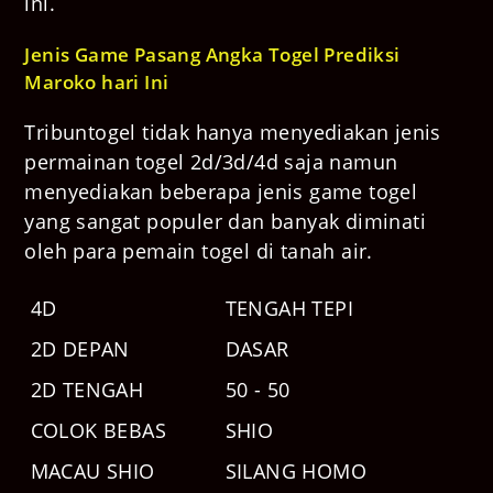
ini.
Jenis Game Pasang Angka Togel Prediksi
Maroko
hari Ini
Tribuntogel tidak hanya menyediakan jenis
permainan togel 2d/3d/4d saja namun
menyediakan beberapa jenis game togel
yang sangat populer dan banyak diminati
oleh para pemain togel di tanah air.
4D
TENGAH TEPI
2D DEPAN
DASAR
2D TENGAH
50 - 50
COLOK BEBAS
SHIO
MACAU SHIO
SILANG HOMO