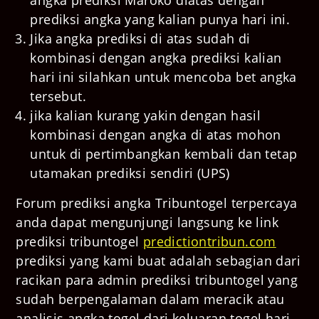
prediksi angka yang kalian punya hari ini.
Jika angka prediksi di atas sudah di
kombinasi dengan angka prediksi kalian
hari ini silahkan untuk mencoba bet angka
tersebut.
jika kalian kurang yakin dengan hasil
kombinasi dengan angka di atas mohon
untuk di pertimbangkan kembali dan tetap
utamakan prediksi sendiri (UPS)
Forum prediksi angka Tribuntogel terpercaya
anda dapat mengunjungi langsung ke link
prediksi tribuntogel
predictiontribun.com
prediksi yang kami buat adalah sebagian dari
racikan para admin prediksi tribuntogel yang
sudah berpengalaman dalam meracik atau
analisis angka togel dari keluaran togel hari