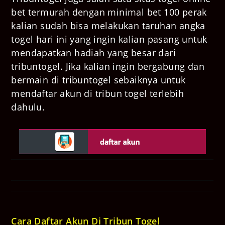
bet termurah dengan minimal bet 100 perak
kalian sudah bisa melakukan taruhan angka
togel hari ini yang ingin kalian pasang untuk
mendapatkan hadiah yang besar dari
tribuntogel. Jika kalian ingin bergabung dan
bermain di tribuntogel sebaiknya untuk
mendaftar akun di tribun togel terlebih
dahulu.
Cara Daftar Akun Di Tribun Togel