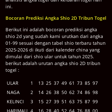
ini.
Bocoran Prediksi Angka Shio 2D Tribun Togel
Berikut ini adalah bocoran prediksi angka
shio 2d yang sudah kami urutkan dari angka
01-99 sesuai dengan tabel shio terbaru tahun
2025-2026 di ikuti dari kalender china yang
dimulai dari shio ular untuk tahun 2025.
berikut adalah urutan angka shio 2D tribun
togel :
ULAR
1
13
25
37
49
61
73
85
97
NAGA
2
14
26
38
50
62
74
86
98
KELINCI
3
15
27
39
51
63
75
87
99
HARIMAU
4
16
28
40
52
64
76
88
00