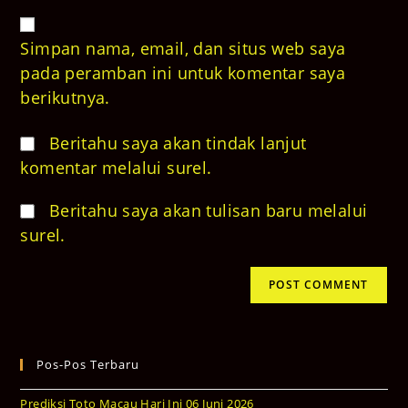
website
comment
URL
(optional)
Simpan nama, email, dan situs web saya
pada peramban ini untuk komentar saya
berikutnya.
Beritahu saya akan tindak lanjut
komentar melalui surel.
Beritahu saya akan tulisan baru melalui
surel.
Pos-Pos Terbaru
Prediksi Toto Macau Hari Ini 06 Juni 2026