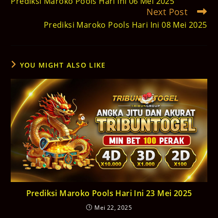
Prediksi Maroko Pools Hari Ini 06 Mei 2025
articles
Next Post
Prediksi Maroko Pools Hari Ini 08 Mei 2025
YOU MIGHT ALSO LIKE
Prediksi Maroko Pools Hari Ini 23 Mei 2025
Mei 22, 2025