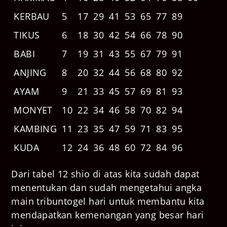
KERBAU
5
17
29
41
53
65
77
89
TIKUS
6
18
30
42
54
66
78
90
BABI
7
19
31
43
55
67
79
91
ANJING
8
20
32
44
56
68
80
92
AYAM
9
21
33
45
57
69
81
93
MONYET
10
22
34
46
58
70
82
94
KAMBING
11
23
35
47
59
71
83
95
KUDA
12
24
36
48
60
72
84
96
Dari tabel 12 shio di atas kita sudah dapat
menentukan dan sudah mengetahui angka
main tribuntogel hari untuk membantu kita
mendapatkan kemenangan yang besar hari