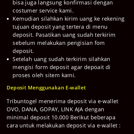
bisa juga langsung konfirmasi dengan
costumer service kami.
Kemudian silahkan kirim uang ke rekening
tujuan deposit yang tertera di menu
deposit. Pasatikan uang sudah terkirim
sebelum melakukan pengisian fom
deposit.
Setelah uang sudah terkirim silahkan
mengisi form deposit agar depoait di
proses oleh sitem kami.
Deposit Menggunakan E-wallet
Tribuntogel menerima deposit via e-wallet
OVO, DANA, GOPAY, LINK AJA dengan
minimal deposit 10.000 Berikut beberapa
cara untuk melakukan deposit via e-wallet :