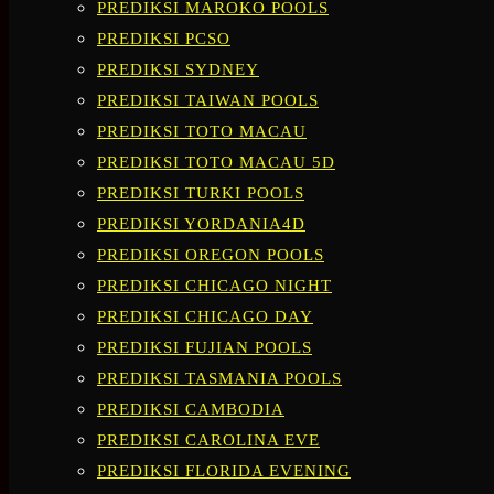
PREDIKSI MAROKO POOLS
PREDIKSI PCSO
PREDIKSI SYDNEY
PREDIKSI TAIWAN POOLS
PREDIKSI TOTO MACAU
PREDIKSI TOTO MACAU 5D
PREDIKSI TURKI POOLS
PREDIKSI YORDANIA4D
PREDIKSI OREGON POOLS
PREDIKSI CHICAGO NIGHT
PREDIKSI CHICAGO DAY
PREDIKSI FUJIAN POOLS
PREDIKSI TASMANIA POOLS
PREDIKSI CAMBODIA
PREDIKSI CAROLINA EVE
PREDIKSI FLORIDA EVENING