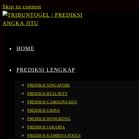
Skip to content
HOME
PREDIKSI LENGKAP
PREDIKSI SINGAPORE
PREDIKSI BULLSEYE
PREDIKSI CAROLINA DAY
PREDIKSI CHINA
PREDIKSI HONGKONG
PREDIKSI JAKARTA
PREDIKSI KAMBOJA POOLS