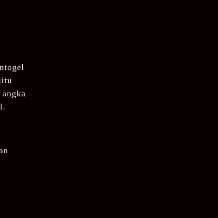
ntogel
itu
n angka
l.
an