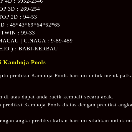
P 4D : 5932-2346
OP 3D : 269-254
TOP 2D : 94-53
D : 45*43*69*64*62*65
 TWIN : 99-33
MACAU | C.NAGA : 9-59-459
SHIO ) : BABI-KERBAU
i Kamboja Pools
jitu
prediksi
Kamboja Pools
hari ini untuk mendapatk
 di atas dapat anda racik kembali secara acak.
a prediksi
Kamboja Pools
diatas dengan prediksi angk
dengan angka prediksi kalian hari ini silahkan untuk 