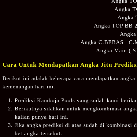
Angka TO
Angka T
Angka 
Angka TOP BB 2
Angka
Angka C.BEBAS | C.
Angka Main ( 
Cara Untuk Mendapatkan Angka Jitu Prediks
Berikut ini adalah beberapa cara mendapatkan angka 
kemenangan hari ini.
Prediksi
Kamboja Pools
yang sudah kami berikan
Berikutnya silahkan untuk mengkombinasi angk
kalian punya hari ini.
Jika angka prediksi di atas sudah di kombinasi 
bet angka tersebut.