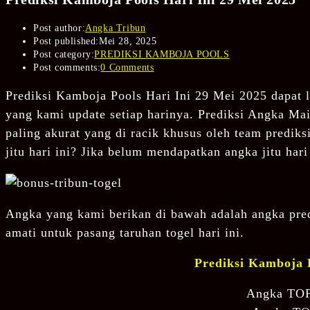
Post author:
Angka Tribun
Post published:
Mei 28, 2025
Post category:
PREDIKSI KAMBOJA POOLS
Post comments:
0 Comments
Prediksi Kamboja Pools Hari Ini 29 Mei 2025 dapat l
yang kami update setiap harinya. Prediksi Angka Main
paling akurat yang di racik khusus oleh team predi
jitu hari ini? Jika belum mendapatkan angka jitu hari
Angka yang kami berikan di bawah adalah angka predi
amati untuk pasang taruhan togel hari ini.
Prediksi Kamboja P
Angka TOP