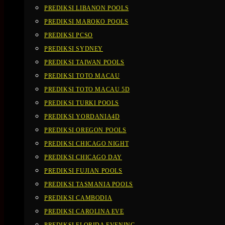
PREDIKSI LIBANON POOLS
PREDIKSI MAROKO POOLS
PREDIKSI PCSO
PREDIKSI SYDNEY
PREDIKSI TAIWAN POOLS
PREDIKSI TOTO MACAU
PREDIKSI TOTO MACAU 5D
PREDIKSI TURKI POOLS
PREDIKSI YORDANIA4D
PREDIKSI OREGON POOLS
PREDIKSI CHICAGO NIGHT
PREDIKSI CHICAGO DAY
PREDIKSI FUJIAN POOLS
PREDIKSI TASMANIA POOLS
PREDIKSI CAMBODIA
PREDIKSI CAROLINA EVE