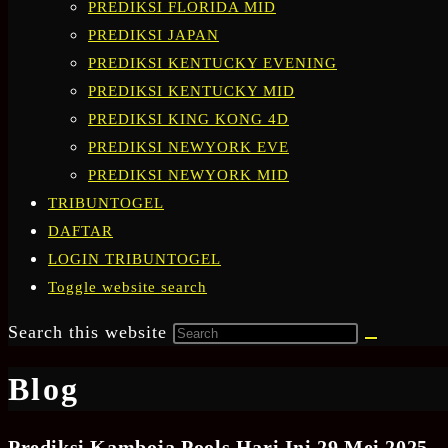
PREDIKSI FLORIDA MID
PREDIKSI JAPAN
PREDIKSI KENTUCKY EVENING
PREDIKSI KENTUCKY MID
PREDIKSI KING KONG 4D
PREDIKSI NEWYORK EVE
PREDIKSI NEWYORK MID
TRIBUNTOGEL
DAFTAR
LOGIN TRIBUNTOGEL
Toggle website search
Search this website
Blog
Prediksi Kamboja Pools Hari Ini 29 Mei 2025