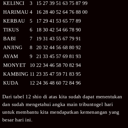
KELINCI
3
15
27
39
51
63
75
87
99
HARIMAU
4
16
28
40
52
64
76
88
00
KERBAU
5
17
29
41
53
65
77
89
TIKUS
6
18
30
42
54
66
78
90
BABI
7
19
31
43
55
67
79
91
ANJING
8
20
32
44
56
68
80
92
AYAM
9
21
33
45
57
69
81
93
MONYET
10
22
34
46
58
70
82
94
KAMBING
11
23
35
47
59
71
83
95
KUDA
12
24
36
48
60
72
84
96
Dari tabel 12 shio di atas kita sudah dapat menentukan
dan sudah mengetahui angka main tribuntogel hari
untuk membantu kita mendapatkan kemenangan yang
besar hari ini.