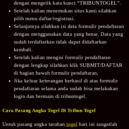
dengan mengetik kata kunci “TRIBUNTOGEL”.
Setelah kalian menemukan situs kami silahkan
pilih menu daftar/registrasi.
Selanjutnya silahkan isi data formulir pendaftaran
dengan menggunakan data yang benar. Data yang
sudah terdaftarkan tidak dapat didaftarkan
kembali.
Setelah kalian mengisi formulir pendaftaran
dengan lengkap silahkan klik SUBMIT/DAFTAR
di bagian bawah formulir pendaftaran,
Jika keluar keterangan berhasil di atas formulir
pendaftaran selama anda sudah bisa melakukan
login dan bermain di tribuntogel.
Cara Pasang Angka Togel Di Tribun Togel
Untuk pasang angka taruhan
togel
hari ini sangatlah