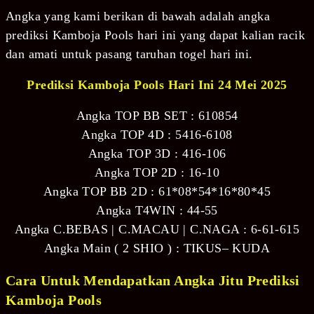
Angka yang kami berikan di bawah adalah angka
prediksi Kamboja Pools hari ini yang dapat kalian racik
dan amati untuk pasang taruhan togel hari ini.
Prediksi Kamboja Pools Hari Ini 24 Mei 2025
Angka TOP BB SET : 610854
Angka TOP 4D : 5416-6108
Angka TOP 3D : 416-106
Angka TOP 2D : 16-10
Angka TOP BB 2D : 61*08*54*16*80*45
Angka T4WIN : 44-55
Angka C.BEBAS | C.MACAU | C.NAGA : 6-61-615
Angka Main ( 2 SHIO ) : TIKUS– KUDA
Cara Untuk Mendapatkan Angka Jitu Prediksi
Kamboja Pools