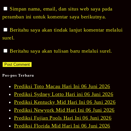
Simpan nama, email, dan situs web saya pada
peramban ini untuk komentar saya berikutnya.
Beritahu saya akan tindak lanjut komentar melalui
surel.
Beritahu saya akan tulisan baru melalui surel.
Pos-pos Terbaru
Prediksi Toto Macau Hari Ini 06 Juni 2026
Prediksi Sydney Lotto Hari ini 06 Juni 2026
Prediksi Kentucky Mid Hari Ini 06 Juni 2026
Prediksi Newyork Mid Hari Ini 06 Juni 2026
Prediksi Fujian Pools Hari Ini 06 Juni 2026
Prediksi Florida Mid Hari Ini 06 Juni 2026