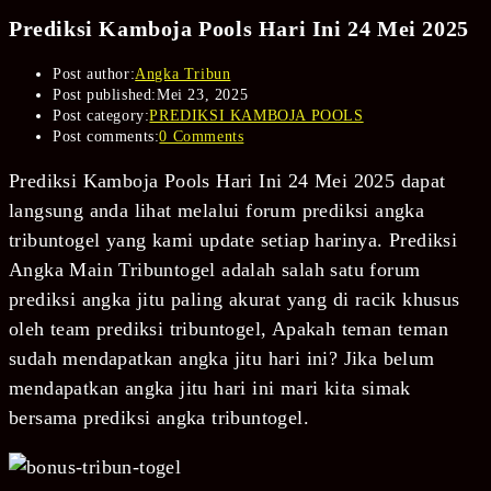
Prediksi Kamboja Pools Hari Ini 24 Mei 2025
Post author:
Angka Tribun
Post published:
Mei 23, 2025
Post category:
PREDIKSI KAMBOJA POOLS
Post comments:
0 Comments
Prediksi Kamboja Pools Hari Ini 24 Mei 2025 dapat
langsung anda lihat melalui forum prediksi angka
tribuntogel yang kami update setiap harinya. Prediksi
Angka Main Tribuntogel adalah salah satu forum
prediksi angka jitu paling akurat yang di racik khusus
oleh team prediksi tribuntogel, Apakah teman teman
sudah mendapatkan angka jitu hari ini? Jika belum
mendapatkan angka jitu hari ini mari kita simak
bersama prediksi angka tribuntogel.