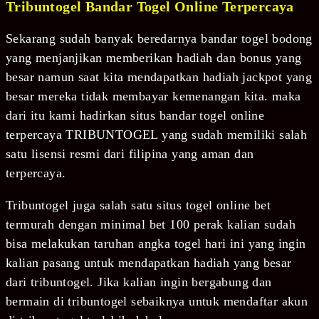
Tribuntogel Bandar Togel Online Terpercaya
Sekarang sudah banyak beredarnya bandar togel bodong
yang menjanjikan memberikan hadiah dan bonus yang
besar namun saat kita mendapatkan hadiah jackpot yang
besar mereka tidak membayar kemenangan kita. maka
dari itu kami hadirkan situs bandar togel online
terpercaya TRIBUNTOGEL yang sudah memiliki salah
satu lisensi resmi dari filipina yang aman dan
terpercaya.
Tribuntogel juga salah satu situs togel online bet
termurah dengan minimal bet 100 perak kalian sudah
bisa melakukan taruhan angka togel hari ini yang ingin
kalian pasang untuk mendapatkan hadiah yang besar
dari tribuntogel. Jika kalian ingin bergabung dan
bermain di tribuntogel sebaiknya untuk mendaftar akun