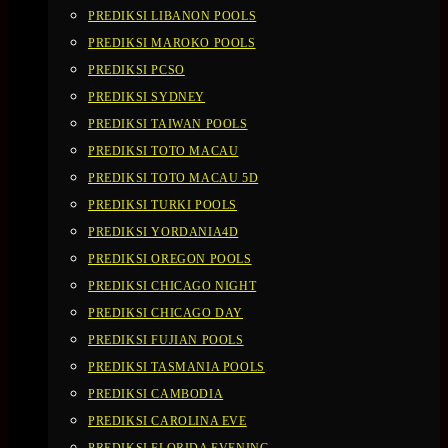
PREDIKSI LIBANON POOLS
PREDIKSI MAROKO POOLS
PREDIKSI PCSO
PREDIKSI SYDNEY
PREDIKSI TAIWAN POOLS
PREDIKSI TOTO MACAU
PREDIKSI TOTO MACAU 5D
PREDIKSI TURKI POOLS
PREDIKSI YORDANIA4D
PREDIKSI OREGON POOLS
PREDIKSI CHICAGO NIGHT
PREDIKSI CHICAGO DAY
PREDIKSI FUJIAN POOLS
PREDIKSI TASMANIA POOLS
PREDIKSI CAMBODIA
PREDIKSI CAROLINA EVE