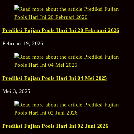
Prediksi Fujian Pools Hari Ini 20 Februari 2026
Februari 19, 2026
Prediksi Fujian Pools Hari Ini 04 Mei 2025
Mei 3, 2025
Prediksi Fujian Pools Hari Ini 02 Juni 2026