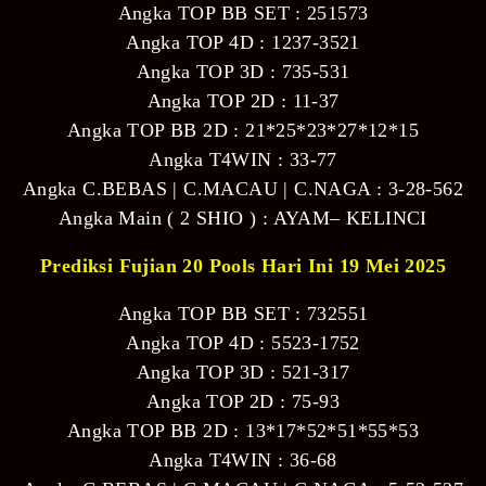
Angka TOP BB SET : 251573
Angka TOP 4D : 1237-3521
Angka TOP 3D : 735-531
Angka TOP 2D : 11-37
Angka TOP BB 2D : 21*25*23*27*12*15
Angka T4WIN : 33-77
Angka C.BEBAS | C.MACAU | C.NAGA : 3-28-562
Angka Main ( 2 SHIO ) : AYAM– KELINCI
Prediksi Fujian 20 Pools Hari Ini 19 Mei 2025
Angka TOP BB SET : 732551
Angka TOP 4D : 5523-1752
Angka TOP 3D : 521-317
Angka TOP 2D : 75-93
Angka TOP BB 2D : 13*17*52*51*55*53
Angka T4WIN : 36-68