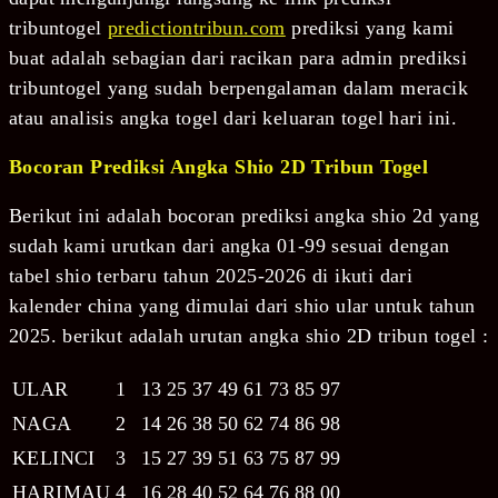
tribuntogel
predictiontribun.com
prediksi yang kami
buat adalah sebagian dari racikan para admin prediksi
tribuntogel yang sudah berpengalaman dalam meracik
atau analisis angka togel dari keluaran togel hari ini.
Bocoran Prediksi Angka Shio 2D Tribun Togel
Berikut ini adalah bocoran prediksi angka shio 2d yang
sudah kami urutkan dari angka 01-99 sesuai dengan
tabel shio terbaru tahun 2025-2026 di ikuti dari
kalender china yang dimulai dari shio ular untuk tahun
2025. berikut adalah urutan angka shio 2D tribun togel :
ULAR
1
13
25
37
49
61
73
85
97
NAGA
2
14
26
38
50
62
74
86
98
KELINCI
3
15
27
39
51
63
75
87
99
HARIMAU
4
16
28
40
52
64
76
88
00