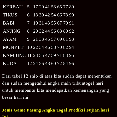
KERBAU
5
17
29
41
53
65
77
89
TIKUS
6
18
30
42
54
66
78
90
BABI
7
19
31
43
55
67
79
91
ANJING
8
20
32
44
56
68
80
92
AYAM
9
21
33
45
57
69
81
93
MONYET
10
22
34
46
58
70
82
94
KAMBING
11
23
35
47
59
71
83
95
KUDA
12
24
36
48
60
72
84
96
Dari tabel 12 shio di atas kita sudah dapat menentukan
dan sudah mengetahui angka main tribuntogel hari
untuk membantu kita mendapatkan kemenangan yang
besar hari ini.
Jenis Game Pasang Angka Togel Prediksi
Fujian
hari
Ini