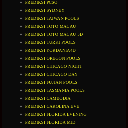
PREDIKSI PCSO
PREDIKSI SYDNEY
PREDIKSI TAIWAN POOLS
PREDIKSI TOTO MACAU
PREDIKSI TOTO MACAU 5D
PREDIKSI TURKI POOLS
PREDIKSI YORDANIA4D
PREDIKSI OREGON POOLS
PREDIKSI CHICAGO NIGHT
PREDIKSI CHICAGO DAY
PREDIKSI FUJIAN POOLS
PREDIKSI TASMANIA POOLS
PREDIKSI CAMBODIA
PREDIKSI CAROLINA EVE
PREDIKSI FLORIDA EVENING
PREDIKSI FLORIDA MID