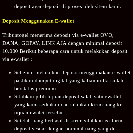
deposit agar depoait di proses oleh sitem kami.
Deposit Menggunakan E-wallet
Tribuntogel menerima deposit via e-wallet OVO,
DANA, GOPAY, LINK AJA dengan minimal deposit
10.000 Berikut beberapa cara untuk melakukan deposit
via e-wallet :
Sebelum melakukan deposit menggunakan e-wallet
pastikan dompet digital yang kalian milki sudah
berstatus premium.
Silahkan pilih tujuan deposit salah satu ewallet
yang kami sediakan dan silahkan kirim uang ke
tujuan ewalet tersebut.
Setelah uang berhasil di kirim silahkan isi form
deposit sesuai dengan nominal uang yang di