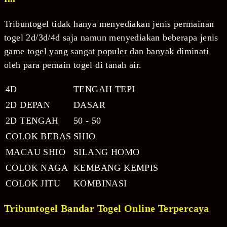
Tribuntogel tidak hanya menyediakan jenis permainan
togel 2d/3d/4d saja namun menyediakan beberapa jenis
game togel yang sangat populer dan banyak diminati
oleh para pemain togel di tanah air.
4D
TENGAH TEPI
2D DEPAN
DASAR
2D TENGAH
50 - 50
COLOK BEBAS
SHIO
MACAU SHIO
SILANG HOMO
COLOK NAGA
KEMBANG KEMPIS
COLOK JITU
KOMBINASI
Tribuntogel Bandar Togel Online Terpercaya