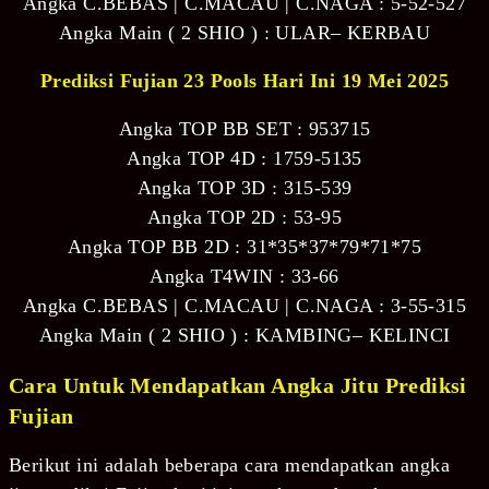
Angka C.BEBAS | C.MACAU | C.NAGA : 5-52-527
Angka Main ( 2 SHIO ) : ULAR– KERBAU
Prediksi Fujian 23 Pools Hari Ini 19 Mei 2025
Angka TOP BB SET : 953715
Angka TOP 4D : 1759-5135
Angka TOP 3D : 315-539
Angka TOP 2D : 53-95
Angka TOP BB 2D : 31*35*37*79*71*75
Angka T4WIN : 33-66
Angka C.BEBAS | C.MACAU | C.NAGA : 3-55-315
Angka Main ( 2 SHIO ) : KAMBING– KELINCI
Cara Untuk Mendapatkan Angka Jitu Prediksi
Fujian
Berikut ini adalah beberapa cara mendapatkan angka