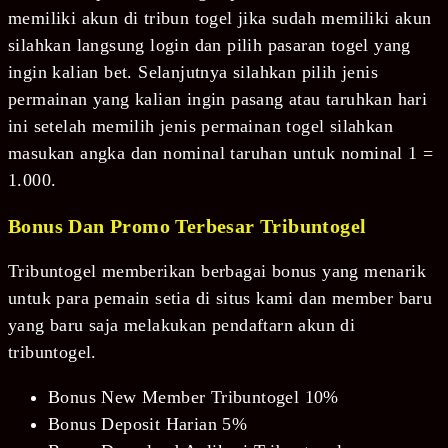
memiliki akun di tribun togel jika sudah memiliki akun
silahkan langsung login dan pilih pasaran togel yang
ingin kalian bet. Selanjutnya silahkan pilih jenis
permainan yang kalian ingin pasang atau taruhkan hari
ini setelah memilih jenis permainan togel silahkan
masukan angka dan nominal taruhan untuk nominal 1 =
1.000.
Bonus Dan Promo Terbesar Tribuntogel
Tribuntogel memberikan berbagai bonus yang menarik
untuk para pemain setia di situs kami dan member baru
yang baru saja melakukan pendaftarn akun di
tribuntogel.
Bonus New Member Tribuntogel 10%
Bonus Deposit Harian 5%