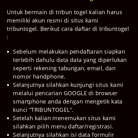
Untuk bermain di tribun togel kalian harus
memiliki akun resmi di situs kami
tribuntogel. Berikut cara daftar di tribuntogel
:
Sebelum melakukan pendaftaran siapkan
terlebih dahulu data data yang diperlukan
seperti rekening tabungan, email, dan
nomor handphone.
Selanjutnya silahkan kunjungi situs kami
melalui pencarian GOOGLE di browser
smartphone anda dengan mengetik kata
kunci “TRIBUNTOGEL”.
Setelah kalian menemukan situs kami
silahkan pilih menu daftar/registrasi.
Selanjutnya silahkan isi data formulir