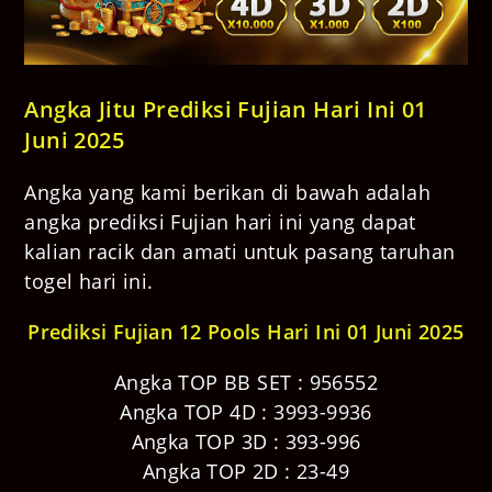
Angka Jitu Prediksi Fujian Hari Ini 01
Juni 2025
Angka yang kami berikan di bawah adalah
angka prediksi Fujian hari ini yang dapat
kalian racik dan amati untuk pasang taruhan
togel hari ini.
Prediksi Fujian 12 Pools Hari Ini 01 Juni 2025
Angka TOP BB SET : 956552
Angka TOP 4D : 3993-9936
Angka TOP 3D : 393-996
Angka TOP 2D : 23-49