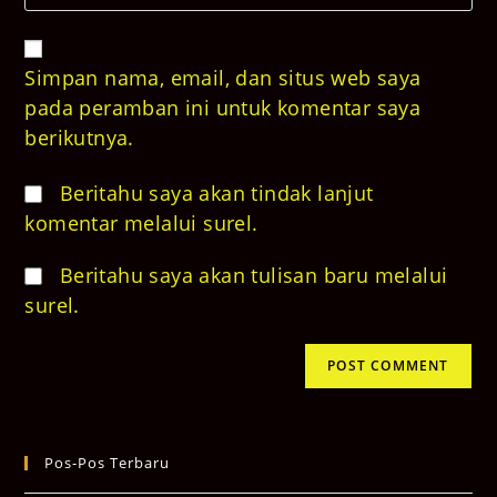
your
to
website
comment
URL
(optional)
Simpan nama, email, dan situs web saya
pada peramban ini untuk komentar saya
berikutnya.
Beritahu saya akan tindak lanjut
komentar melalui surel.
Beritahu saya akan tulisan baru melalui
surel.
Pos-Pos Terbaru