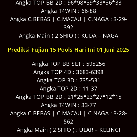
Angka TOP BB 2D : 96*98*39*33*36*38
Angka T4WIN : 66-88
Angka C.BEBAS | C.MACAU | C.NAGA : 3-29-
392
Angka Main ( 2 SHIO ) : KUDA – NAGA
Prediksi Fujian 15 Pools Hari Ini 01 Juni 2025
Angka TOP BB SET : 595256
Angka TOP 4D : 3683-6398
Angka TOP 3D : 735-531
Angka TOP 2D : 11-37
Angka TOP BB 2D : 21*25*23*27*12*15
Angka T4WIN : 33-77
Angka C.BEBAS | C.MACAU | C.NAGA : 3-28-
562
Angka Main ( 2 SHIO ) : ULAR – KELINCI