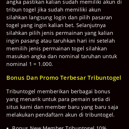
angka pastikan kalian sudah memiliki akun di
tribun togel jika sudah memiliki akun
silahkan langsung login dan pilih pasaran
togel yang ingin kalian bet. Selanjutnya
silahkan pilih jenis permainan yang kalian
ingin pasang atau taruhkan hari ini setelah
memilih jenis permainan togel silahkan
masukan angka dan nominal taruhan untuk
nominal 1 = 1.000.
Bonus Dan Promo Terbesar Tribuntogel
Tribuntogel memberikan berbagai bonus
yang menarik untuk para pemain setia di
situs kami dan member baru yang baru saja
melakukan pendaftarn akun di tribuntogel.
Bonus New Member Tribuntogel 10%