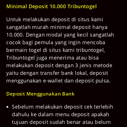
Minimal Deposit 10.000 Tribuntogel
Untuk melakukan deposit di situs kami
sangatlah murah minimal deposit hanya
10.000. Dengan modal yang kecil sangatlah
cocok bagi pemula yang ingin mencoba
bermain togel di situs kami tribuntogel,
Tribuntogel juga menerima atau bisa
melakukan deposit dengan 3 jenis metode
yaitu dengan transfer bank lokal, deposit
menggunakan e-wallet dan deposit pulsa.
Deposit Menggunakan Bank
Sebelum melakukan deposit cek terlebih
dahulu ke dalam menu deposit apakah
tujuan deposit sudah benar atau belum