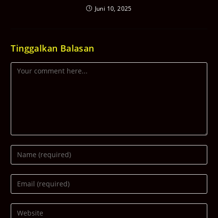
Juni 10, 2025
Tinggalkan Balasan
Comment
Enter
your
name
Enter
or
your
username
email
to
Enter
address
comment