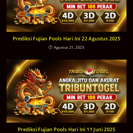
Prediksi Fujian Pools Hari Ini 22 Agustus 2025
Agustus 21, 2025
Prediksi Fujian Pools Hari Ini 11 Juni 2025