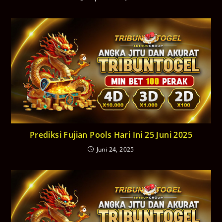
Prediksi Fujian Pools Hari Ini 25 Juni 2025
Juni 24, 2025