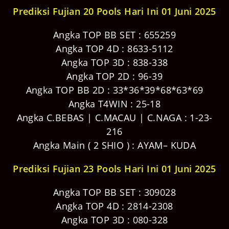
Prediksi Fujian 20 Pools Hari Ini 01 Juni 2025
Angka TOP BB SET : 655259
Angka TOP 4D : 8633-5112
Angka TOP 3D : 838-338
Angka TOP 2D : 96-39
Angka TOP BB 2D : 33*36*39*68*63*69
Angka T4WIN : 25-18
Angka C.BEBAS | C.MACAU | C.NAGA : 1-23-
216
Angka Main ( 2 SHIO ) : AYAM– KUDA
Prediksi Fujian 23 Pools Hari Ini 01 Juni 2025
Angka TOP BB SET : 309028
Angka TOP 4D : 2814-2308
Angka TOP 3D : 080-328