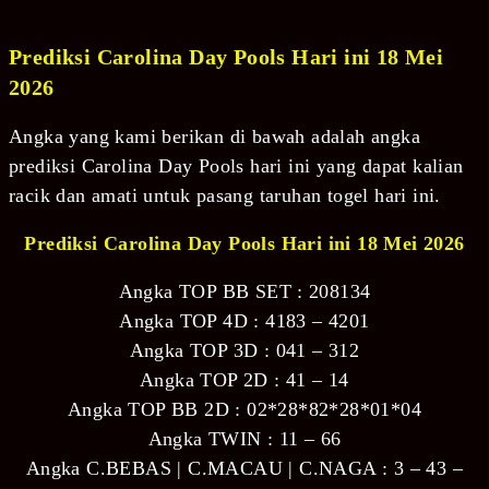
Prediksi Carolina Day Pools Hari ini 18 Mei
2026
Angka yang kami berikan di bawah adalah angka
prediksi Carolina Day Pools hari ini yang dapat kalian
racik dan amati untuk pasang taruhan togel hari ini.
Prediksi Carolina Day Pools Hari ini 18 Mei 2026
Angka TOP BB SET : 208134
Angka TOP 4D : 4183 – 4201
Angka TOP 3D : 041 – 312
Angka TOP 2D : 41 – 14
Angka TOP BB 2D : 02*28*82*28*01*04
Angka TWIN : 11 – 66
Angka C.BEBAS | C.MACAU | C.NAGA : 3 – 43 –