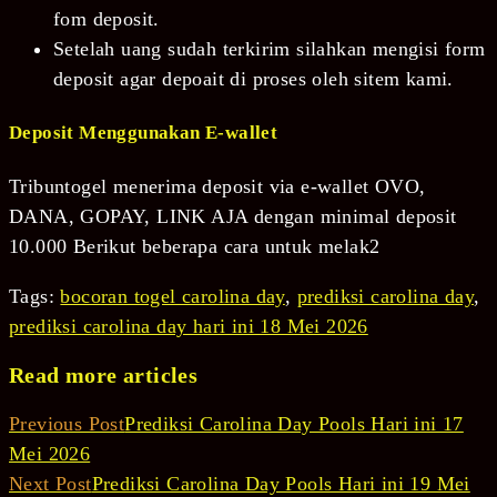
fom deposit.
Setelah uang sudah terkirim silahkan mengisi form
deposit agar depoait di proses oleh sitem kami.
Deposit Menggunakan E-wallet
Tribuntogel menerima deposit via e-wallet OVO,
DANA, GOPAY, LINK AJA dengan minimal deposit
10.000 Berikut beberapa cara untuk melak2
Tags
:
bocoran togel carolina day
,
prediksi carolina day
,
prediksi carolina day hari ini 18 Mei 2026
Read more articles
Previous Post
Prediksi Carolina Day Pools Hari ini 17
Mei 2026
Next Post
Prediksi Carolina Day Pools Hari ini 19 Mei