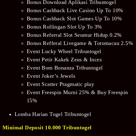
Bonus Download Aplikasi Tribuntogel
Bonus Cashback Live Casino Up To 10%
Bonus Cashback Slot Games Up To 10%
Bonus Rollingan Slot Up To 3%
Bonus Referral Slot Seumur Hidup 0.2%
Bonus Refferal Livegame & Totomacau 2.5%
Event Lucky Wheel Tribuntogel
Event Petir Kakek Zeus & Inces
Event Bom Bonanza Tribuntogel
Event Joker’s Jewels
Event Scatter Pragmatic play
Event Freespin Murni 25% & Buy Freespin
15%
Lomba Harian Togel Tribuntogel
Minimal Deposit 10.000 Tribuntogel