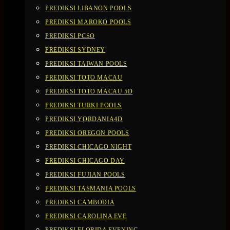
PREDIKSI LIBANON POOLS
PREDIKSI MAROKO POOLS
PREDIKSI PCSO
PREDIKSI SYDNEY
PREDIKSI TAIWAN POOLS
PREDIKSI TOTO MACAU
PREDIKSI TOTO MACAU 5D
PREDIKSI TURKI POOLS
PREDIKSI YORDANIA4D
PREDIKSI OREGON POOLS
PREDIKSI CHICAGO NIGHT
PREDIKSI CHICAGO DAY
PREDIKSI FUJIAN POOLS
PREDIKSI TASMANIA POOLS
PREDIKSI CAMBODIA
PREDIKSI CAROLINA EVE