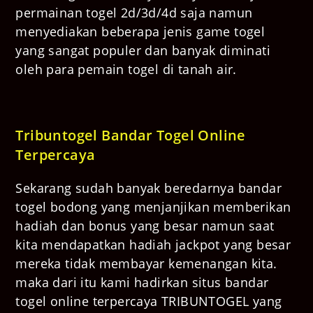
permainan togel 2d/3d/4d saja namun
menyediakan beberapa jenis game togel
yang sangat populer dan banyak diminati
oleh para pemain togel di tanah air.
Tribuntogel Bandar Togel Online
Terpercaya
Sekarang sudah banyak beredarnya bandar
togel bodong yang menjanjikan memberikan
hadiah dan bonus yang besar namun saat
kita mendapatkan hadiah jackpot yang besar
mereka tidak membayar kemenangan kita.
maka dari itu kami hadirkan situs bandar
togel online terpercaya TRIBUNTOGEL yang