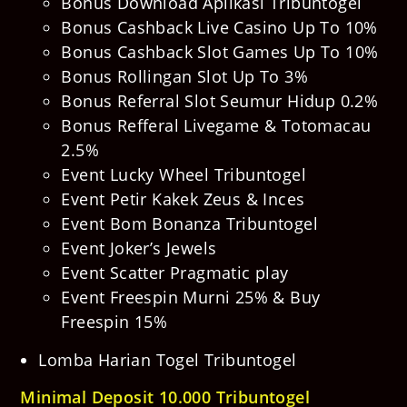
Bonus Download Aplikasi Tribuntogel
Bonus Cashback Live Casino Up To 10%
Bonus Cashback Slot Games Up To 10%
Bonus Rollingan Slot Up To 3%
Bonus Referral Slot Seumur Hidup 0.2%
Bonus Refferal Livegame & Totomacau
2.5%
Event Lucky Wheel Tribuntogel
Event Petir Kakek Zeus & Inces
Event Bom Bonanza Tribuntogel
Event Joker’s Jewels
Event Scatter Pragmatic play
Event Freespin Murni 25% & Buy
Freespin 15%
Lomba Harian Togel Tribuntogel
Minimal Deposit 10.000 Tribuntogel