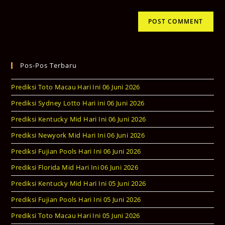
Pos-Pos Terbaru
Prediksi Toto Macau Hari Ini 06 Juni 2026
Prediksi Sydney Lotto Hari ini 06 Juni 2026
Prediksi Kentucky Mid Hari Ini 06 Juni 2026
Prediksi Newyork Mid Hari Ini 06 Juni 2026
Prediksi Fujian Pools Hari Ini 06 Juni 2026
Prediksi Florida Mid Hari Ini 06 Juni 2026
Prediksi Kentucky Mid Hari Ini 05 Juni 2026
Prediksi Fujian Pools Hari Ini 05 Juni 2026
Prediksi Toto Macau Hari Ini 05 Juni 2026