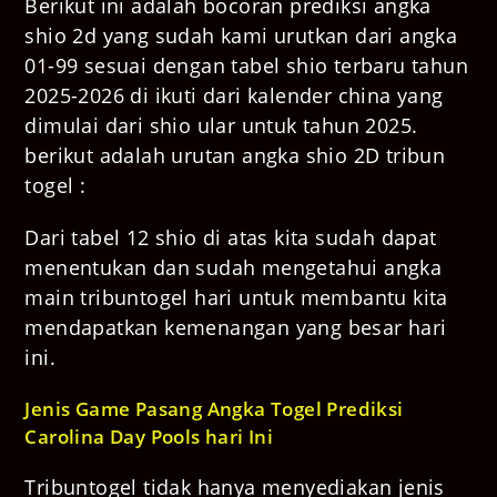
Berikut ini adalah bocoran prediksi angka
shio 2d yang sudah kami urutkan dari angka
01-99 sesuai dengan tabel shio terbaru tahun
2025-2026 di ikuti dari kalender china yang
dimulai dari shio ular untuk tahun 2025.
berikut adalah urutan angka shio 2D tribun
togel :
Dari tabel 12 shio di atas kita sudah dapat
menentukan dan sudah mengetahui angka
main tribuntogel hari untuk membantu kita
mendapatkan kemenangan yang besar hari
ini.
Jenis Game Pasang Angka Togel Prediksi
Carolina Day
Pools hari Ini
Tribuntogel tidak hanya menyediakan jenis