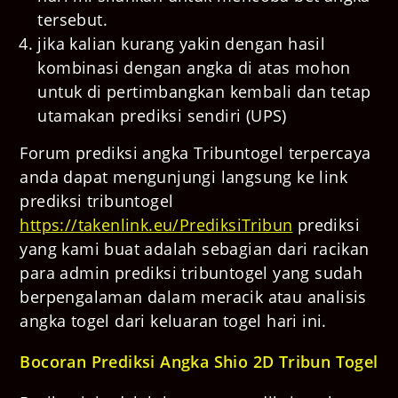
tersebut.
jika kalian kurang yakin dengan hasil
kombinasi dengan angka di atas mohon
untuk di pertimbangkan kembali dan tetap
utamakan prediksi sendiri (UPS)
Forum prediksi angka Tribuntogel terpercaya
anda dapat mengunjungi langsung ke link
prediksi tribuntogel
https://takenlink.eu/PrediksiTribun
prediksi
yang kami buat adalah sebagian dari racikan
para admin prediksi tribuntogel yang sudah
berpengalaman dalam meracik atau analisis
angka togel dari keluaran togel hari ini.
Bocoran Prediksi Angka Shio 2D Tribun Togel