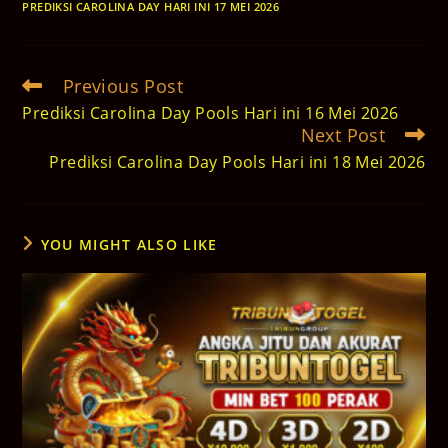
PREDIKSI CAROLINA DAY HARI INI 17 MEI 2026
Previous Post
Read
more
Prediksi Carolina Day Pools Hari ini 16 Mei 2026
articles
Next Post
Prediksi Carolina Day Pools Hari ini 18 Mei 2026
YOU MIGHT ALSO LIKE