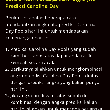
Prediksi Carolina Day
Berikut ini adalah beberapa cara
mendapatkan angka jitu
prediksi
Carolina
Day
Pools hari ini untuk mendapatkan
kemenangan hari ini.
Prediksi
Carolina Day
Pools yang sudah
kami berikan di atas dapat anda racik
kembali secara acak.
Berikutnya silahkan untuk mengkombinasi
angka prediksi
Carolina Day
Pools diatas
dengan prediksi angka yang kalian punya
hari ini.
Jika angka prediksi di atas sudah di
kombinasi dengan angka prediksi kalian
hari ini silahkan untuk mencoba bet angka