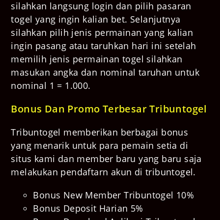
silahkan langsung login dan pilih pasaran
togel yang ingin kalian bet. Selanjutnya
silahkan pilih jenis permainan yang kalian
ingin pasang atau taruhkan hari ini setelah
memilih jenis permainan togel silahkan
masukan angka dan nominal taruhan untuk
nominal 1 = 1.000.
Bonus Dan Promo Terbesar Tribuntogel
Tribuntogel memberikan berbagai bonus
yang menarik untuk para pemain setia di
situs kami dan member baru yang baru saja
melakukan pendaftarn akun di tribuntogel.
Bonus New Member Tribuntogel 10%
Bonus Deposit Harian 5%