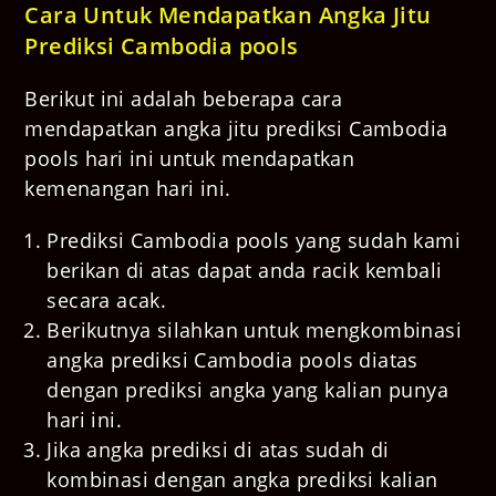
Cara Untuk Mendapatkan Angka Jitu
Prediksi Cambodia pools
Berikut ini adalah beberapa cara
mendapatkan angka jitu
prediksi
Cambodia
pools
hari ini untuk mendapatkan
kemenangan hari ini.
Prediksi
Cambodia pools
yang sudah kami
berikan di atas dapat anda racik kembali
secara acak.
Berikutnya silahkan untuk mengkombinasi
angka prediksi
Cambodia pools
diatas
dengan prediksi angka yang kalian punya
hari ini.
Jika angka prediksi di atas sudah di
kombinasi dengan angka prediksi kalian