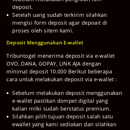
deposit.
Setelah uang sudah terkirim silahkan
mengisi form deposit agar depoait di
proses oleh sitem kami.
Deposit Menggunakan E-wallet
Tribuntogel menerima deposit via e-wallet
OVO, DANA, GOPAY, LINK AJA dengan
minimal deposit 10.000 Berikut beberapa
cara untuk melakukan deposit via e-wallet :
Sebelum melakukan deposit menggunakan
e-wallet pastikan dompet digital yang
kalian milki sudah berstatus premium.
Silahkan pilih tujuan deposit salah satu
ewallet yang kami sediakan dan silahkan