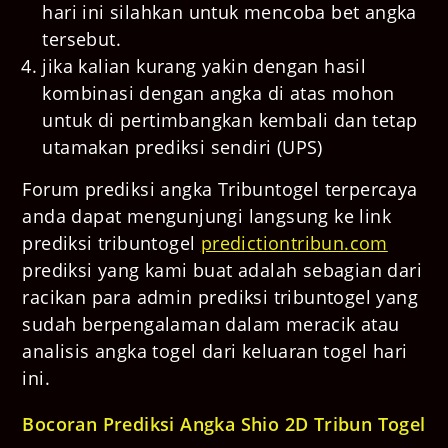
hari ini silahkan untuk mencoba bet angka
tersebut.
jika kalian kurang yakin dengan hasil
kombinasi dengan angka di atas mohon
untuk di pertimbangkan kembali dan tetap
utamakan prediksi sendiri (UPS)
Forum prediksi angka Tribuntogel terpercaya
anda dapat mengunjungi langsung ke link
prediksi tribuntogel
predictiontribun.com
prediksi yang kami buat adalah sebagian dari
racikan para admin prediksi tribuntogel yang
sudah berpengalaman dalam meracik atau
analisis angka togel dari keluaran togel hari
ini.
Bocoran Prediksi Angka Shio 2D Tribun Togel