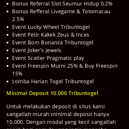
Bonus Referral Slot Seumur Hidup 0.2%
Bonus Refferal Livegame & Totomacau
2.5%
Event Lucky Wheel Tribuntogel
Event Petir Kakek Zeus & Inces
Event Bom Bonanza Tribuntogel
Event Joker’s Jewels
Event Scatter Pragmatic play
Event Freespin Murni 25% & Buy Freespin
15%
Lomba Harian Togel Tribuntogel
Minimal Deposit 10.000 Tribuntogel
Untuk melakukan deposit di situs kami
sangatlah murah minimal deposit hanya
10.000. Dengan modal yang kecil sangatlah