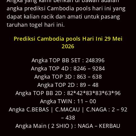
Angka yang kami berikan di bawah adalah
angka prediksi Cambodia pools hari ini yang
dapat kalian racik dan amati untuk pasang
taruhan togel hari ini.
Prediksi Cambodia pools Hari Ini 29 Mei
2026
Angka TOP BB SET : 248396
Angka TOP 4D : 8246 – 9284
Angka TOP 3D : 863 – 638
Angka TOP 2D : 89 – 48
Angka TOP BB 2D : 82*42*83*83*63*96
Angka TWIN : 11 – 00
Angka C.BEBAS | C.MACAU | C.NAGA : 2 – 92
– 438
Angka Main ( 2 SHIO ) : NAGA – KERBAU