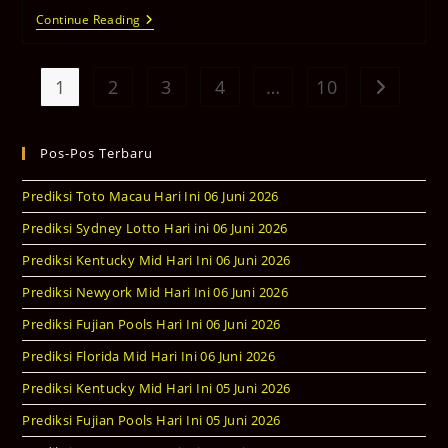
Prediksi
Continue Reading
Cambodia
Pools
Hari
Ini
1
2
3
4
…
10
Go to the
21
Mei
2026
Pos-Pos Terbaru
Prediksi Toto Macau Hari Ini 06 Juni 2026
Prediksi Sydney Lotto Hari ini 06 Juni 2026
Prediksi Kentucky Mid Hari Ini 06 Juni 2026
Prediksi Newyork Mid Hari Ini 06 Juni 2026
Prediksi Fujian Pools Hari Ini 06 Juni 2026
Prediksi Florida Mid Hari Ini 06 Juni 2026
Prediksi Kentucky Mid Hari Ini 05 Juni 2026
Prediksi Fujian Pools Hari Ini 05 Juni 2026