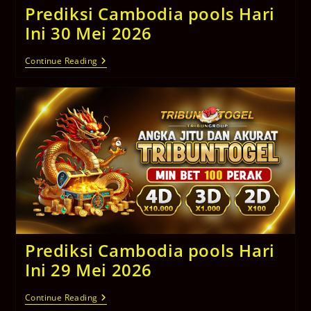
Prediksi Cambodia pools Hari
Ini 30 Mei 2026
Prediksi
Continue Reading
Cambodia
Pools
Hari
Ini
30
Mei
2026
Prediksi Cambodia pools Hari
Ini 29 Mei 2026
Prediksi
Continue Reading
Cambodia