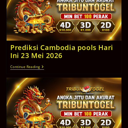
2026
Prediksi Cambodia pools Hari
Ini 23 Mei 2026
Prediksi
Continue Reading
Cambodia
Pools
Hari
Ini
23
Mei
2026