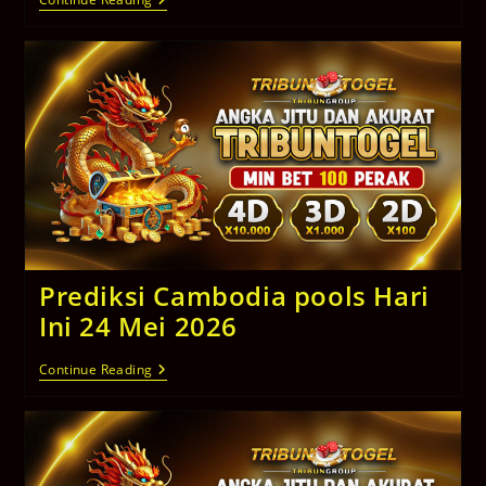
Cambodia
Pools
Hari
Ini
25
Mei
2026
Prediksi Cambodia pools Hari
Ini 24 Mei 2026
Prediksi
Continue Reading
Cambodia
Pools
Hari
Ini
24
Mei