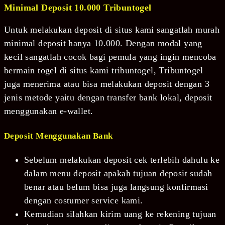
Minimal Deposit 10.000 Tribuntogel
Untuk melakukan deposit di situs kami sangatlah murah
minimal deposit hanya 10.000. Dengan modal yang
kecil sangatlah cocok bagi pemula yang ingin mencoba
bermain togel di situs kami tribuntogel, Tribuntogel
juga menerima atau bisa melakukan deposit dengan 3
jenis metode yaitu dengan transfer bank lokal, deposit
menggunakan e-wallet.
Deposit Menggunakan Bank
Sebelum melakukan deposit cek terlebih dahulu ke
dalam menu deposit apakah tujuan deposit sudah
benar atau belum bisa juga langsung konfirmasi
dengan costumer service kami.
Kemudian silahkan kirim uang ke rekening tujuan