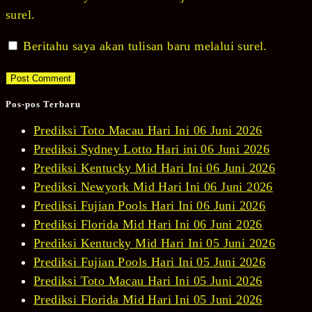
surel.
Beritahu saya akan tulisan baru melalui surel.
Pos-pos Terbaru
Prediksi Toto Macau Hari Ini 06 Juni 2026
Prediksi Sydney Lotto Hari ini 06 Juni 2026
Prediksi Kentucky Mid Hari Ini 06 Juni 2026
Prediksi Newyork Mid Hari Ini 06 Juni 2026
Prediksi Fujian Pools Hari Ini 06 Juni 2026
Prediksi Florida Mid Hari Ini 06 Juni 2026
Prediksi Kentucky Mid Hari Ini 05 Juni 2026
Prediksi Fujian Pools Hari Ini 05 Juni 2026
Prediksi Toto Macau Hari Ini 05 Juni 2026
Prediksi Florida Mid Hari Ini 05 Juni 2026