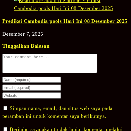
Prediksi Cambodia pools Hari Ini 08 Desember 2025
Desember 7, 2025
Tinggalkan Balasan
Comment
Enter
your
Enter
name
your
Enter
or
email
your
Simpan nama, email, dan situs web saya pada
username
address
website
peramban ini untuk komentar saya berikutnya.
to
to
URL
comment
comment
(optional)
Beritahu saya akan tindak lanjut komentar melalui