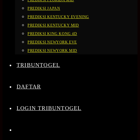
PREDIKSI FLORIDA MID
PREDIKSI JAPAN
PREDIKSI KENTUCKY EVENING
PREDIKSI KENTUCKY MID
PREDIKSI KING KONG 4D
PREDIKSI NEWYORK EVE
PREDIKSI NEWYORK MID
TRIBUNTOGEL
DAFTAR
LOGIN TRIBUNTOGEL
Toggle