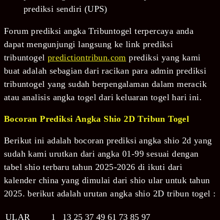
prediksi sendiri (UPS)
Forum prediksi angka Tribuntogel terpercaya anda
dapat mengunjungi langsung ke link prediksi
tribuntogel
predictiontribun.com
prediksi yang kami
buat adalah sebagian dari racikan para admin prediksi
tribuntogel yang sudah berpengalaman dalam meracik
atau analisis angka togel dari keluaran togel hari ini.
Bocoran Prediksi Angka Shio 2D Tribun Togel
Berikut ini adalah bocoran prediksi angka shio 2d yang
sudah kami urutkan dari angka 01-99 sesuai dengan
tabel shio terbaru tahun 2025-2026 di ikuti dari
kalender china yang dimulai dari shio ular untuk tahun
2025. berikut adalah urutan angka shio 2D tribun togel :
ULAR
1
13
25
37
49
61
73
85
97