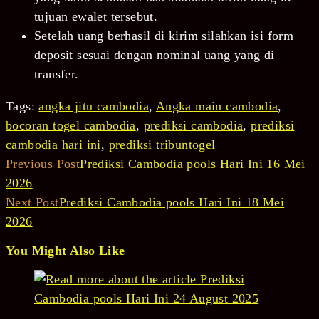
tujuan ewalet tersebut.
Setelah uang berhasil di kirim silahkan isi form
deposit sesuai dengan nominal uang yang di
transfer.
Tags
:
angka jitu cambodia
,
Angka main cambodia
,
bocoran togel cambodia
,
prediksi cambodia
,
prediksi
cambodia hari ini
,
prediksi tribuntogel
Read
Previous Post
Prediksi Cambodia pools Hari Ini 16 Mei
more
2026
Next Post
Prediksi Cambodia pools Hari Ini 18 Mei
articles
2026
You Might Also Like