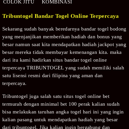
COLOK JITU
KOMBINASI
Tribuntogel Bandar Togel Online Terpercaya
Sekarang sudah banyak beredarnya bandar togel bodong
yang menjanjikan memberikan hadiah dan bonus yang
besar namun saat kita mendapatkan hadiah jackpot yang
besar mereka tidak membayar kemenangan kita. maka
dari itu kami hadirkan situs bandar togel online
terpercaya TRIBUNTOGEL yang sudah memiliki salah
satu lisensi resmi dari filipina yang aman dan
terpercaya.
Tribuntogel juga salah satu situs togel online bet
termurah dengan minimal bet 100 perak kalian sudah
bisa melakukan taruhan angka togel hari ini yang ingin
kalian pasang untuk mendapatkan hadiah yang besar
dari tribuntogel. Jika kalian ingin bergabung dan