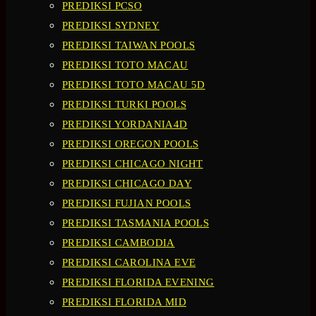
PREDIKSI PCSO
PREDIKSI SYDNEY
PREDIKSI TAIWAN POOLS
PREDIKSI TOTO MACAU
PREDIKSI TOTO MACAU 5D
PREDIKSI TURKI POOLS
PREDIKSI YORDANIA4D
PREDIKSI OREGON POOLS
PREDIKSI CHICAGO NIGHT
PREDIKSI CHICAGO DAY
PREDIKSI FUJIAN POOLS
PREDIKSI TASMANIA POOLS
PREDIKSI CAMBODIA
PREDIKSI CAROLINA EVE
PREDIKSI FLORIDA EVENING
PREDIKSI FLORIDA MID