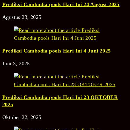
Prediksi Cambodia pools Hari Ini 24 August 2025
Agustus 23, 2025
Prediksi Cambodia pools Hari Ini 4 Juni 2025
Juni 3, 2025
Prediksi Cambodia pools Hari Ini 23 OKTOBER
2025
Oktober 22, 2025