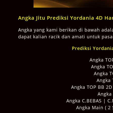
Angka Jitu Prediksi Yordania 4D Har
Angka yang kami berikan di bawah adala
dapat kalian racik dan amati untuk pasan
Prediksi Yordani
Angka TOP
Angka TO
Angka T
Angka 
Angka TOP BB 2D
Angka 
Angka C.BEBAS | C.
Angka Main ( 2 