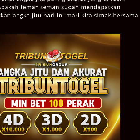
, Apakah teman teman sudah mendapatkan
tkan angka jitu hari ini mari kita simak bersama