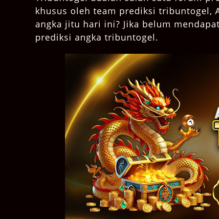
khusus oleh team prediksi tribuntogel
angka jitu hari ini? Jika belum mendapa
prediksi angka tribuntogel.