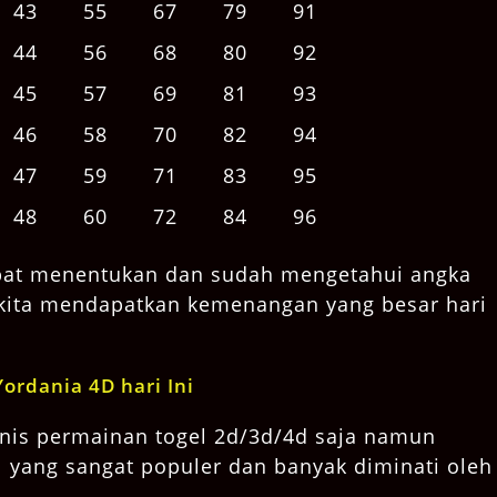
43
55
67
79
91
44
56
68
80
92
45
57
69
81
93
46
58
70
82
94
47
59
71
83
95
48
60
72
84
96
dapat menentukan dan sudah mengetahui angka
 kita mendapatkan kemenangan yang besar hari
Yordania 4D
hari Ini
enis permainan togel 2d/3d/4d saja namun
 yang sangat populer dan banyak diminati oleh