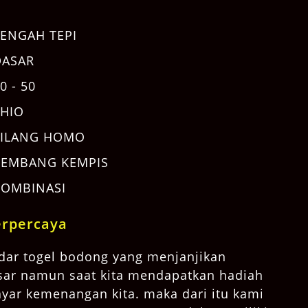
TENGAH TEPI
DASAR
0 - 50
SHIO
SILANG HOMO
KEMBANG KEMPIS
KOMBINASI
erpercaya
dar togel bodong yang menjanjikan
ar namun saat kita mendapatkan hadiah
yar kemenangan kita. maka dari itu kami