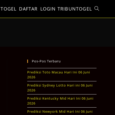
NTOGEL
DAFTAR
LOGIN TRIBUNTOGEL
Toggle
website
search
Pos-Pos Terbaru
Prediksi Toto Macau Hari Ini 06 Juni
2026
Prediksi Sydney Lotto Hari ini 06 Juni
2026
Prediksi Kentucky Mid Hari Ini 06 Juni
2026
Prediksi Newyork Mid Hari Ini 06 Juni