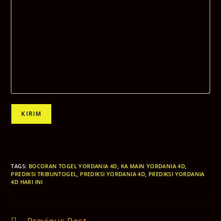
KIRIM
TAGS
:
BOCORAN TOGEL YORDANIA 4D
,
KA MAIN YORDANIA 4D
,
PREDIKSI TRIBUNTOGEL
,
PREDIKSI YORDANIA 4D
,
PREDIKSI YORDANIA
4D HARI INI
Read