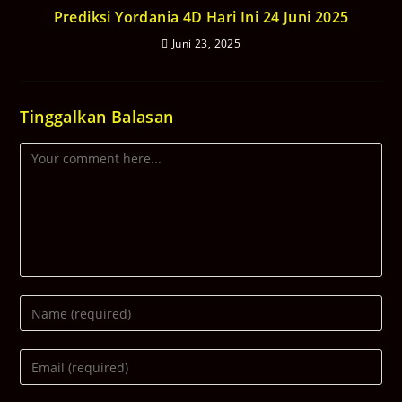
Prediksi Yordania 4D Hari Ini 24 Juni 2025
Juni 23, 2025
Tinggalkan Balasan
Comment
Enter
your
name
Enter
or
your
username
email
to