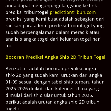
anda dapat mengunjungi langsung ke link
prediksi tribuntogel
predictiontribun.com
prediksi yang kami buat adalah sebagian dari
racikan para admin prediksi tribuntogel yang
sudah berpengalaman dalam meracik atau
analisis angka togel dari keluaran togel hari
ini.
Bocoran Prediksi Angka Shio 2D Tribun Togel
Berikut ini adalah bocoran prediksi angka
shio 2d yang sudah kami urutkan dari angka
01-99 sesuai dengan tabel shio terbaru tahun
2025-2026 di ikuti dari kalender china yang
dimulai dari shio ular untuk tahun 2025.
berikut adalah urutan angka shio 2D tribun
togel :