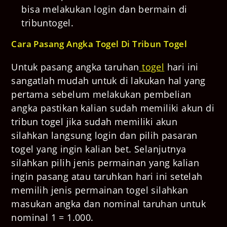
bisa melakukan login dan bermain di
tribuntogel.
Cara Pasang Angka Togel Di Tribun Togel
Untuk pasang angka taruhan
togel
hari ini
sangatlah mudah untuk di lakukan hal yang
pertama sebelum melakukan pembelian
angka pastikan kalian sudah memiliki akun di
tribun togel jika sudah memiliki akun
silahkan langsung login dan pilih pasaran
togel yang ingin kalian bet. Selanjutnya
silahkan pilih jenis permainan yang kalian
ingin pasang atau taruhkan hari ini setelah
memilih jenis permainan togel silahkan
masukan angka dan nominal taruhan untuk
nominal 1 = 1.000.