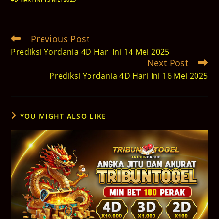
Previous Post
Read
more
Prediksi Yordania 4D Hari Ini 14 Mei 2025
articles
Next Post
Prediksi Yordania 4D Hari Ini 16 Mei 2025
YOU MIGHT ALSO LIKE