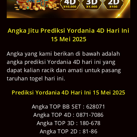
Angka Jitu Prediksi Yordania 4D Hari Ini
15 Mei 2025
Angka yang kami berikan di bawah adalah
angka prediksi Yordania 4D hari ini yang
dapat kalian racik dan amati untuk pasang
taruhan togel hari ini.
Prediksi Yordania 4D Hari Ini 15 Mei 2025
Angka TOP BB SET : 628071
Angka TOP 4D : 0871-7086
Angka TOP 3D : 180-678
Angka TOP 2D : 81-86