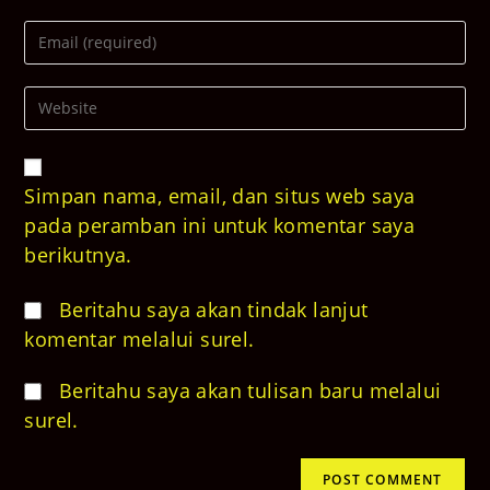
name
Enter
or
your
username
email
to
Enter
address
comment
your
to
website
comment
URL
(optional)
Simpan nama, email, dan situs web saya
pada peramban ini untuk komentar saya
berikutnya.
Beritahu saya akan tindak lanjut
komentar melalui surel.
Beritahu saya akan tulisan baru melalui
surel.