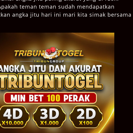
, Apakah teman teman sudah mendapatkan
tkan angka jitu hari ini mari kita simak bersama