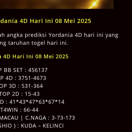
rdania 4D Hari Ini 08 Mei 2025
h angka prediksi Yordania 4D hari ini yang
g taruhan togel hari ini.
a 4D Hari Ini 08 Mei 2025
 BB SET : 456137
P 4D : 3751-4673
OP 3D : 531-364
TOP 2D : 15-43
D : 41*43*47*63*67*14
T4WIN : 66-44
MACAU | C.NAGA : 3-73-173
SHIO ) : KUDA – KELINCI