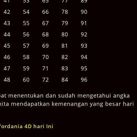
41
53
65
77
89
42
54
66
78
90
43
55
67
79
91
44
56
68
80
92
45
57
69
81
93
46
58
70
82
94
47
59
71
83
95
48
60
72
84
96
dapat menentukan dan sudah mengetahui angka
 kita mendapatkan kemenangan yang besar hari
Yordania 4D
hari Ini