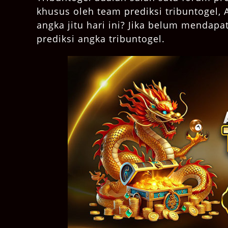
khusus oleh team prediksi tribuntogel
angka jitu hari ini? Jika belum mendapa
prediksi angka tribuntogel.