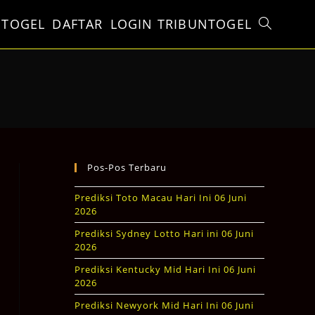
NTOGEL
DAFTAR
LOGIN TRIBUNTOGEL
Toggle
website
search
Pos-Pos Terbaru
Prediksi Toto Macau Hari Ini 06 Juni
2026
Prediksi Sydney Lotto Hari ini 06 Juni
2026
Prediksi Kentucky Mid Hari Ini 06 Juni
2026
Prediksi Newyork Mid Hari Ini 06 Juni