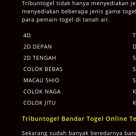
Tribuntogel tidak hanya menyediakan j
menyediakan beberapa jenis game togel
para pemain togel di tanah air.
4D
2D DEPAN
2D TENGAH
5
COLOK BEBAS
MACAU SHIO
COLOK NAGA
COLOK JITU
Tribuntogel Bandar Togel Online T
Sekarang sudah banyak beredarnya ban