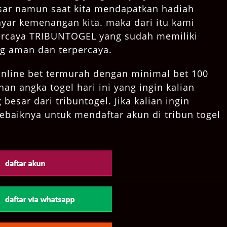
ar namun saat kita mendapatkan hadiah
yar kemenangan kita. maka dari itu kami
rpercaya TRIBUNTOGEL yang sudah memiliki
ang aman dan terpercaya.
 online bet termurah dengan minimal bet 100
an angka togel hari ini yang ingin kalian
sar dari tribuntogel. Jika kalian ingin
ebaiknya untuk mendaftar akun di tribun togel