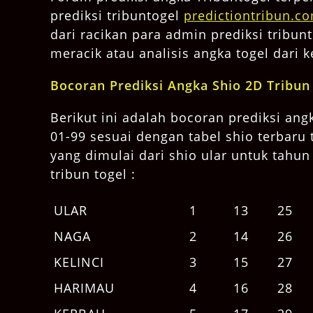
prediksi tribuntogel
predictiontribun.c
dari racikan para admin prediksi trib
meracik atau analisis angka togel dari ke
Bocoran Prediksi Angka Shio 2D Tribun
Berikut ini adalah bocoran prediksi an
01-99 sesuai dengan tabel shio terbaru 
yang dimulai dari shio ular untuk tahun
tribun togel :
ULAR
1
13
25
NAGA
2
14
26
KELINCI
3
15
27
HARIMAU
4
16
28