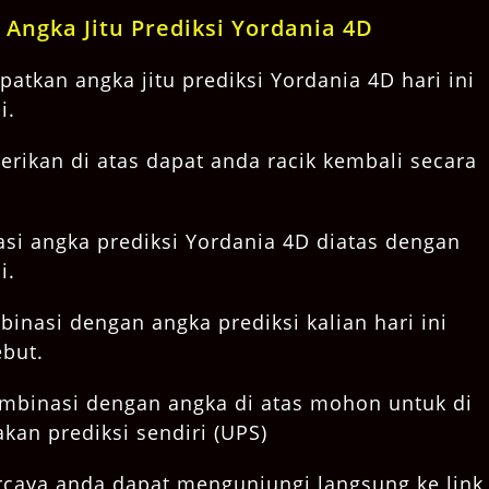
Angka Jitu Prediksi Yordania 4D
patkan angka jitu
prediksi
Yordania 4D
hari ini
i.
rikan di atas dapat anda racik kembali secara
si angka prediksi
Yordania 4D
diatas dengan
i.
binasi dengan angka prediksi kalian hari ini
ebut.
kombinasi dengan angka di atas mohon untuk di
an prediksi sendiri (UPS)
rcaya anda dapat mengunjungi langsung ke link