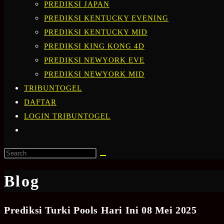
PREDIKSI JAPAN
PREDIKSI KENTUCKY EVENING
PREDIKSI KENTUCKY MID
PREDIKSI KING KONG 4D
PREDIKSI NEWYORK EVE
PREDIKSI NEWYORK MID
TRIBUNTOGEL
DAFTAR
LOGIN TRIBUNTOGEL
Toggle
website
Search
search
this
Blog
website
Prediksi Turki Pools Hari Ini 08 Mei 2025