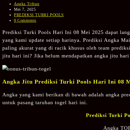
Post
Angka Tribun
author:
Post
Mei 7, 2025
published:
Post
PREDIKSI TURKI POOLS
category:
Post
0 Comments
comments:
Prediksi Turki Pools Hari Ini 08 Mei 2025 dapat lang
yang kami update setiap harinya. Prediksi Angka Main
paling akurat yang di racik khusus oleh team predi
jitu hari ini? Jika belum mendapatkan angka jitu hari
Angka Jitu Prediksi Turki Pools Hari Ini 08 
Angka yang kami berikan di bawah adalah angka predi
untuk pasang taruhan togel hari ini.
Prediksi Turki P
Angka TOP