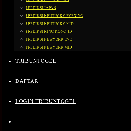
PREDIKSI FLORIDA MID
PREDIKSI JAPAN
PREDIKSI KENTUCKY EVENING
PREDIKSI KENTUCKY MID
PREDIKSI KING KONG 4D
PREDIKSI NEWYORK EVE
PREDIKSI NEWYORK MID
TRIBUNTOGEL
DAFTAR
LOGIN TRIBUNTOGEL
Toggle