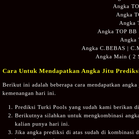
Angka TO
Angka T
Angka 
Angka TOP BB 2
Angka 
Angka C.BEBAS | C.
Angka Main ( 2
Cara Untuk Mendapatkan Angka Jitu Prediksi
Berikut ini adalah beberapa cara mendapatkan angka 
kemenangan hari ini.
Prediksi
Turki
Pools yang sudah kami berikan di
Berikutnya silahkan untuk mengkombinasi angk
kalian punya hari ini.
Jika angka prediksi di atas sudah di kombinasi 