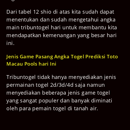
Dari tabel 12 shio di atas kita sudah dapat
menentukan dan sudah mengetahui angka
main tribuntogel hari untuk membantu kita
mendapatkan kemenangan yang besar hari
ini.
Jenis Game Pasang Angka Togel Prediksi
Toto
Macau
Pools hari Ini
Tribuntogel tidak hanya menyediakan jenis
permainan togel 2d/3d/4d saja namun
menyediakan beberapa jenis game togel
yang sangat populer dan banyak diminati
oleh para pemain togel di tanah air.