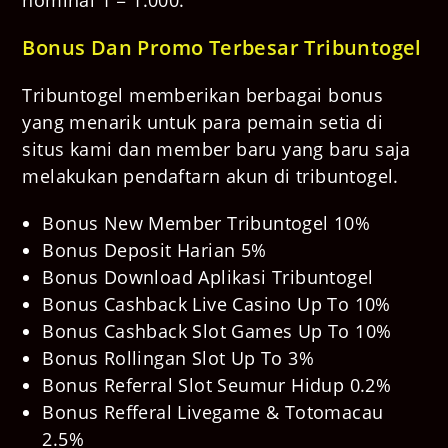
nominal 1 = 1.000.
Bonus Dan Promo Terbesar Tribuntogel
Tribuntogel memberikan berbagai bonus
yang menarik untuk para pemain setia di
situs kami dan member baru yang baru saja
melakukan pendaftarn akun di tribuntogel.
Bonus New Member Tribuntogel 10%
Bonus Deposit Harian 5%
Bonus Download Aplikasi Tribuntogel
Bonus Cashback Live Casino Up To 10%
Bonus Cashback Slot Games Up To 10%
Bonus Rollingan Slot Up To 3%
Bonus Referral Slot Seumur Hidup 0.2%
Bonus Refferal Livegame & Totomacau
2.5%