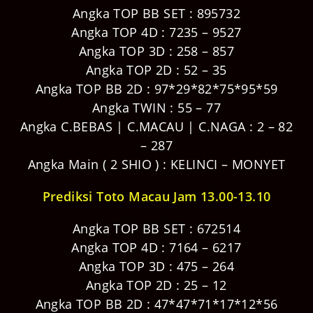
Angka TOP BB SET : 895732
Angka TOP 4D : 7235 – 9527
Angka TOP 3D : 258 – 857
Angka TOP 2D : 52 – 35
Angka TOP BB 2D : 97*29*82*75*95*59
Angka TWIN : 55 – 77
Angka C.BEBAS | C.MACAU | C.NAGA : 2 – 82
– 287
Angka Main ( 2 SHIO ) : KELINCI – MONYET
Prediksi Toto Macau Jam 13.00-13.10
Angka TOP BB SET : 672514
Angka TOP 4D : 7164 – 6217
Angka TOP 3D : 475 – 264
Angka TOP 2D : 25 – 12
Angka TOP BB 2D : 47*47*71*17*12*56