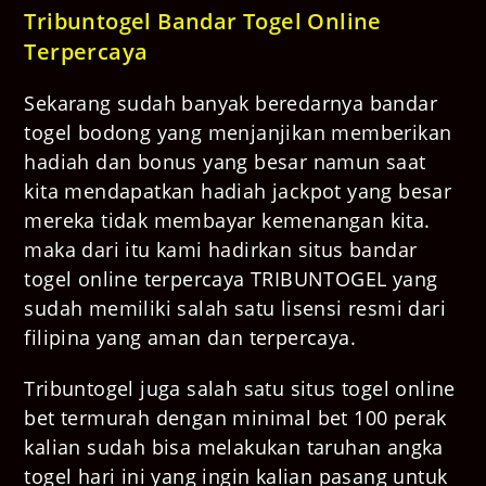
Tribuntogel Bandar Togel Online
Terpercaya
Sekarang sudah banyak beredarnya bandar
togel bodong yang menjanjikan memberikan
hadiah dan bonus yang besar namun saat
kita mendapatkan hadiah jackpot yang besar
mereka tidak membayar kemenangan kita.
maka dari itu kami hadirkan situs bandar
togel online terpercaya TRIBUNTOGEL yang
sudah memiliki salah satu lisensi resmi dari
filipina yang aman dan terpercaya.
Tribuntogel juga salah satu situs togel online
bet termurah dengan minimal bet 100 perak
kalian sudah bisa melakukan taruhan angka
togel hari ini yang ingin kalian pasang untuk