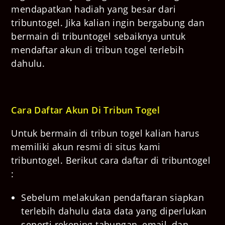
mendapatkan hadiah yang besar dari
tribuntogel. Jika kalian ingin bergabung dan
bermain di tribuntogel sebaiknya untuk
mendaftar akun di tribun togel terlebih
dahulu.
Cara Daftar Akun Di Tribun Togel
Untuk bermain di tribun togel kalian harus
memiliki akun resmi di situs kami
tribuntogel. Berikut cara daftar di tribuntogel
:
Sebelum melakukan pendaftaran siapkan
terlebih dahulu data data yang diperlukan
seperti rekening tabungan, email, dan