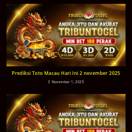
Prediksi Toto Macau Hari Ini 2 november 2025
November 1, 2025