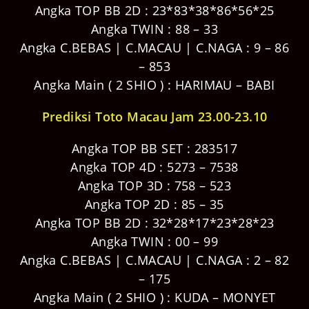
Angka TOP BB 2D : 23*83*38*86*56*25
Angka TWIN : 88 – 33
Angka C.BEBAS | C.MACAU | C.NAGA : 9 – 86
– 853
Angka Main ( 2 SHIO ) : HARIMAU – BABI
Prediksi Toto Macau Jam 23.00-23.10
Angka TOP BB SET : 283517
Angka TOP 4D : 5273 – 7538
Angka TOP 3D : 758 – 523
Angka TOP 2D : 85 – 35
Angka TOP BB 2D : 32*28*17*23*28*23
Angka TWIN : 00 – 99
Angka C.BEBAS | C.MACAU | C.NAGA : 2 – 82
– 175
Angka Main ( 2 SHIO ) : KUDA – MONYET