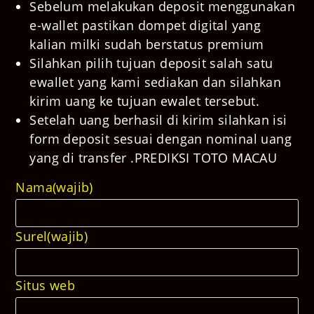
Sebelum melakukan deposit menggunakan
e-wallet pastikan dompet digital yang
kalian milki sudah berstatus premium
Silahkan pilih tujuan deposit salah satu
ewallet yang kami sediakan dan silahkan
kirim uang ke tujuan ewalet tersebut.
Setelah uang berhasil di kirim silahkan isi
form deposit sesuai dengan nominal uang
yang di transfer .PREDIKSI TOTO MACAU
Nama
(wajib)
Surel
(wajib)
Situs web