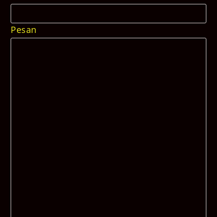
Pesan