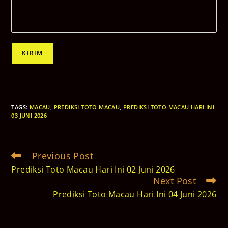
KIRIM
TAGS
:
MACAU
,
PREDIKSI TOTO MACAU
,
PREDIKSI TOTO MACAU HARI INI
03 JUNI 2026
Previous Post
Read
more
Prediksi Toto Macau Hari Ini 02 Juni 2026
articles
Next Post
Prediksi Toto Macau Hari Ini 04 Juni 2026