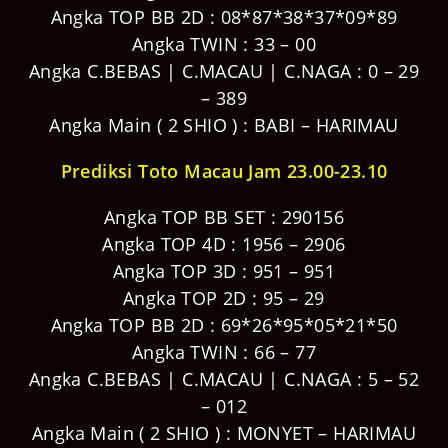
Angka TOP BB 2D : 08*87*38*37*09*89
Angka TWIN : 33 – 00
Angka C.BEBAS | C.MACAU | C.NAGA : 0 – 29
– 389
Angka Main ( 2 SHIO ) : BABI – HARIMAU
Prediksi Toto Macau Jam 23.00-23.10
Angka TOP BB SET : 290156
Angka TOP 4D : 1956 – 2906
Angka TOP 3D : 951 – 951
Angka TOP 2D : 95 – 29
Angka TOP BB 2D : 69*26*95*05*21*50
Angka TWIN : 66 – 77
Angka C.BEBAS | C.MACAU | C.NAGA : 5 – 52
– 012
Angka Main ( 2 SHIO ) : MONYET – HARIMAU