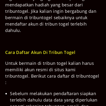
mendapatkan hadiah yang besar dari
tribuntogel. Jika kalian ingin bergabung dan
bermain di tribuntogel sebaiknya untuk
mendaftar akun di tribun togel terlebih
dahulu.
Cara Daftar Akun Di Tribun Togel
Untuk bermain di tribun togel kalian harus
memiliki akun resmi di situs kami
tribuntogel. Berikut cara daftar di tribuntogel
:
Sebelum melakukan pendaftaran siapkan
terlebih dahulu data data yang diperlukan