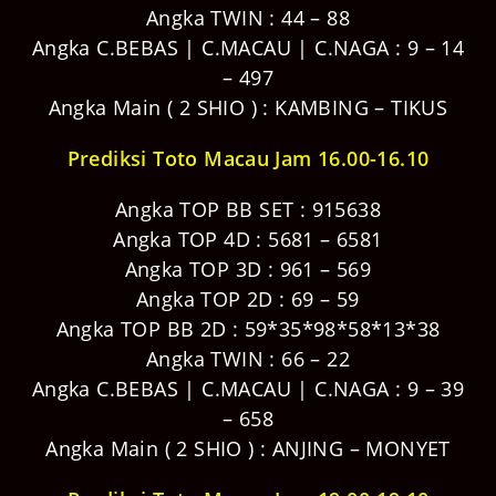
Angka TWIN : 44 – 88
Angka C.BEBAS | C.MACAU | C.NAGA : 9 – 14
– 497
Angka Main ( 2 SHIO ) : KAMBING – TIKUS
Prediksi Toto Macau Jam 16.00-16.10
Angka TOP BB SET : 915638
Angka TOP 4D : 5681 – 6581
Angka TOP 3D : 961 – 569
Angka TOP 2D : 69 – 59
Angka TOP BB 2D : 59*35*98*58*13*38
Angka TWIN : 66 – 22
Angka C.BEBAS | C.MACAU | C.NAGA : 9 – 39
– 658
Angka Main ( 2 SHIO ) : ANJING – MONYET