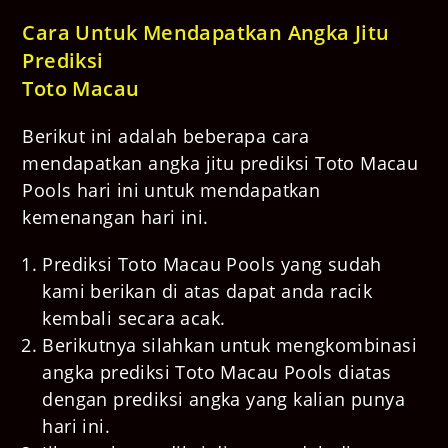
Cara Untuk Mendapatkan Angka Jitu
Prediksi
Toto Macau
Berikut ini adalah beberapa cara
mendapatkan angka jitu
prediksi
Toto Macau
Pools hari ini untuk mendapatkan
kemenangan hari ini.
Prediksi
Toto Macau
Pools yang sudah
kami berikan di atas dapat anda racik
kembali secara acak.
Berikutnya silahkan untuk mengkombinasi
angka prediksi
Toto Macau
Pools diatas
dengan prediksi angka yang kalian punya
hari ini.