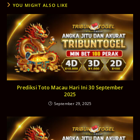
YOU MIGHT ALSO LIKE
Prediksi Toto Macau Hari Ini 30 September
2025
September 29, 2025