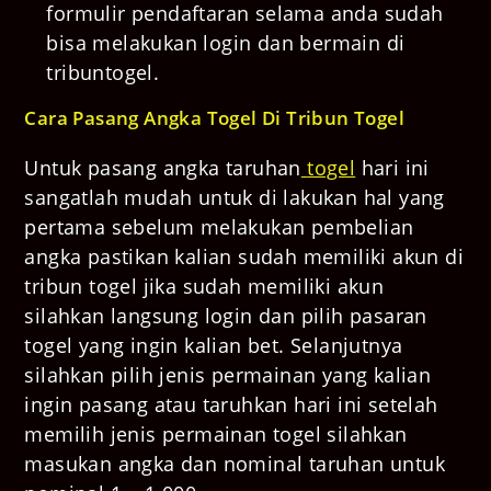
formulir pendaftaran selama anda sudah
bisa melakukan login dan bermain di
tribuntogel.
Cara Pasang Angka Togel Di Tribun Togel
Untuk pasang angka taruhan
togel
hari ini
sangatlah mudah untuk di lakukan hal yang
pertama sebelum melakukan pembelian
angka pastikan kalian sudah memiliki akun di
tribun togel jika sudah memiliki akun
silahkan langsung login dan pilih pasaran
togel yang ingin kalian bet. Selanjutnya
silahkan pilih jenis permainan yang kalian
ingin pasang atau taruhkan hari ini setelah
memilih jenis permainan togel silahkan
masukan angka dan nominal taruhan untuk