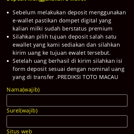
Sebelum melakukan deposit menggunakan
e-wallet pastikan dompet digital yang
kalian milki sudah berstatus premium
Silahkan pilih tujuan deposit salah satu
ewallet yang kami sediakan dan silahkan
kirim uang ke tujuan ewalet tersebut.
Setelah uang berhasil di kirim silahkan isi
form deposit sesuai dengan nominal uang
yang di transfer .PREDIKSI TOTO MACAU
Nama
(wajib)
Surel
(wajib)
Situs web