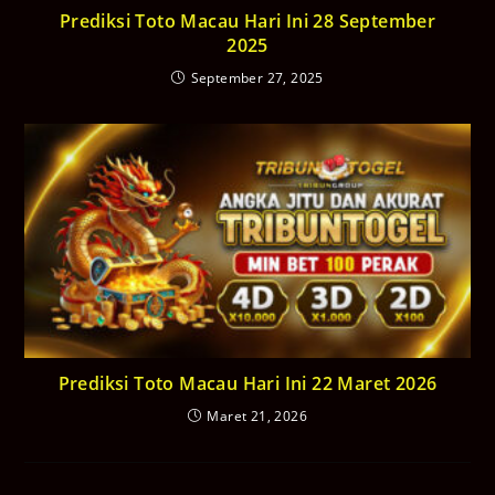
Prediksi Toto Macau Hari Ini 28 September
2025
September 27, 2025
Prediksi Toto Macau Hari Ini 22 Maret 2026
Maret 21, 2026