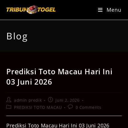
Skip
to
Menu
content
Blog
Prediksi Toto Macau Hari Ini
03 Juni 2026
Post
Post
admin predik
Juni 2, 2026
author:
published:
Post
Post
PREDIKSI TOTO MACAU
0 Comments
category:
comments:
Prediksi Toto Macau Hari Ini 03 Juni 2026