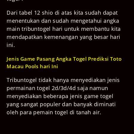
Dari tabel 12 shio di atas kita sudah dapat
menentukan dan sudah mengetahui angka
main tribuntogel hari untuk membantu kita
mendapatkan kemenangan yang besar hari
ini.
Jenis Game Pasang Angka Togel Prediksi
Toto
Macau
Pools hari Ini
Tribuntogel tidak hanya menyediakan jenis
permainan togel 2d/3d/4d saja namun
menyediakan beberapa jenis game togel
yang sangat populer dan banyak diminati
oleh para pemain togel di tanah air.