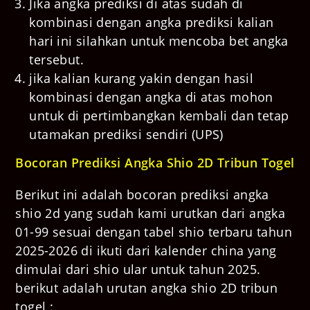
Jika angka prediksi di atas sudah di
kombinasi dengan angka prediksi kalian
hari ini silahkan untuk mencoba bet angka
tersebut.
jika kalian kurang yakin dengan hasil
kombinasi dengan angka di atas mohon
untuk di pertimbangkan kembali dan tetap
utamakan prediksi sendiri (UPS)
Bocoran Prediksi Angka Shio 2D Tribun Togel
Berikut ini adalah bocoran prediksi angka
shio 2d yang sudah kami urutkan dari angka
01-99 sesuai dengan tabel shio terbaru tahun
2025-2026 di ikuti dari kalender china yang
dimulai dari shio ular untuk tahun 2025.
berikut adalah urutan angka shio 2D tribun
togel :